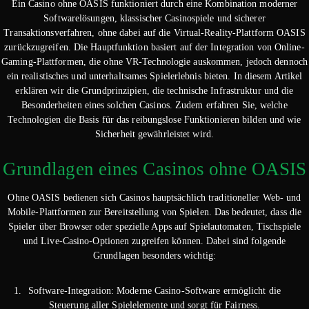
Ein Casino ohne OASIS funktioniert durch eine Kombination moderner
Softwarelösungen, klassischer Casinospiele und sicherer
Transaktionsverfahren, ohne dabei auf die Virtual-Reality-Plattform OASIS
zurückzugreifen. Die Hauptfunktion basiert auf der Integration von Online-
Gaming-Plattformen, die ohne VR-Technologie auskommen, jedoch dennoch
ein realistisches und unterhaltsames Spielerlebnis bieten. In diesem Artikel
erklären wir die Grundprinzipien, die technische Infrastruktur und die
Besonderheiten eines solchen Casinos. Zudem erfahren Sie, welche
Technologien die Basis für das reibungslose Funktionieren bilden und wie
Sicherheit gewährleistet wird.
Grundlagen eines Casinos ohne OASIS
Ohne OASIS bedienen sich Casinos hauptsächlich traditioneller Web- und
Mobile-Plattformen zur Bereitstellung von Spielen. Das bedeutet, dass die
Spieler über Browser oder spezielle Apps auf Spielautomaten, Tischspiele
und Live-Casino-Optionen zugreifen können. Dabei sind folgende
Grundlagen besonders wichtig:
Software-Integration: Moderne Casino-Software ermöglicht die
Steuerung aller Spielelemente und sorgt für Fairness.