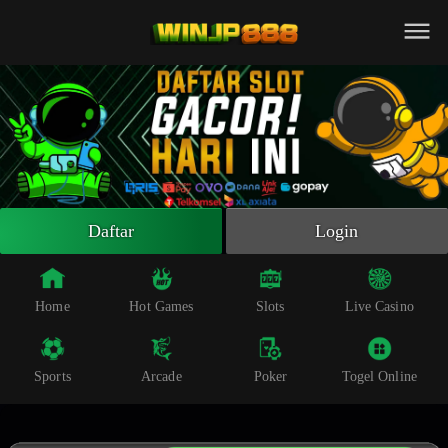
Beranda
Slot Online
Live Casino
Sportsbook
Arcade
Togel Online
Daftar
Login
Poker
Whatsapp
Home
Hot Games
Slots
Live Casino
Telegram
Sports
Arcade
Poker
Togel Online
Livechat