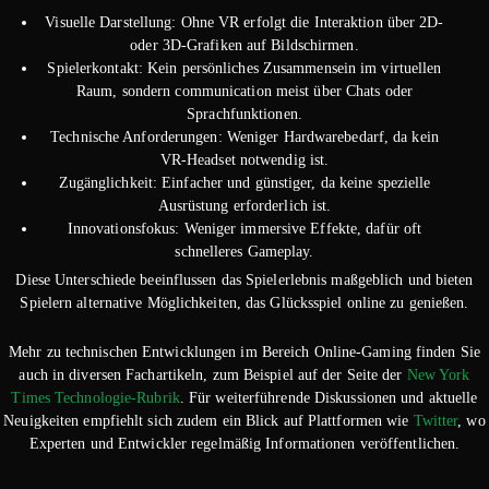
Visuelle Darstellung: Ohne VR erfolgt die Interaktion über 2D-
oder 3D-Grafiken auf Bildschirmen.
Spielerkontakt: Kein persönliches Zusammensein im virtuellen
Raum, sondern communication meist über Chats oder
Sprachfunktionen.
Technische Anforderungen: Weniger Hardwarebedarf, da kein
VR-Headset notwendig ist.
Zugänglichkeit: Einfacher und günstiger, da keine spezielle
Ausrüstung erforderlich ist.
Innovationsfokus: Weniger immersive Effekte, dafür oft
schnelleres Gameplay.
Diese Unterschiede beeinflussen das Spielerlebnis maßgeblich und bieten
Spielern alternative Möglichkeiten, das Glücksspiel online zu genießen.
Mehr zu technischen Entwicklungen im Bereich Online-Gaming finden Sie
auch in diversen Fachartikeln, zum Beispiel auf der Seite der
New York
Times Technologie-Rubrik
. Für weiterführende Diskussionen und aktuelle
Neuigkeiten empfiehlt sich zudem ein Blick auf Plattformen wie
Twitter
, wo
Experten und Entwickler regelmäßig Informationen veröffentlichen.