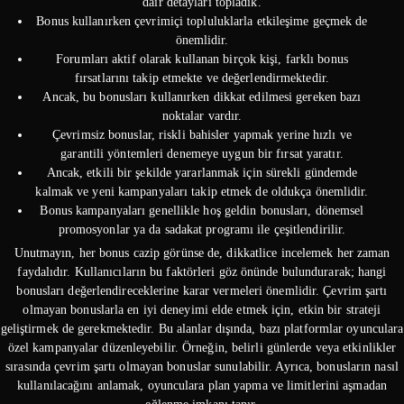
dair detayları topladık.
Bonus kullanırken çevrimiçi topluluklarla etkileşime geçmek de
önemlidir.
Forumları aktif olarak kullanan birçok kişi, farklı bonus
fırsatlarını takip etmekte ve değerlendirmektedir.
Ancak, bu bonusları kullanırken dikkat edilmesi gereken bazı
noktalar vardır.
Çevrimsiz bonuslar, riskli bahisler yapmak yerine hızlı ve
garantili yöntemleri denemeye uygun bir fırsat yaratır.
Ancak, etkili bir şekilde yararlanmak için sürekli gündemde
kalmak ve yeni kampanyaları takip etmek de oldukça önemlidir.
Bonus kampanyaları genellikle hoş geldin bonusları, dönemsel
promosyonlar ya da sadakat programı ile çeşitlendirilir.
Unutmayın, her bonus cazip görünse de, dikkatlice incelemek her zaman
faydalıdır. Kullanıcıların bu faktörleri göz önünde bulundurarak; hangi
bonusları değerlendireceklerine karar vermeleri önemlidir. Çevrim şartı
olmayan bonuslarla en iyi deneyimi elde etmek için, etkin bir strateji
geliştirmek de gerekmektedir. Bu alanlar dışında, bazı platformlar oyunculara
özel kampanyalar düzenleyebilir. Örneğin, belirli günlerde veya etkinlikler
sırasında çevrim şartı olmayan bonuslar sunulabilir. Ayrıca, bonusların nasıl
kullanılacağını anlamak, oyunculara plan yapma ve limitlerini aşmadan