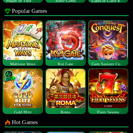
Power of Thor Megaways
Aztec Gems
Gates of Gatot Kaca
Popular Games
Mahjong Ways
Koi Gate
Gem Saviour Conquest
Gold Blitz
Roma
Fiery Sevens
Hot Games