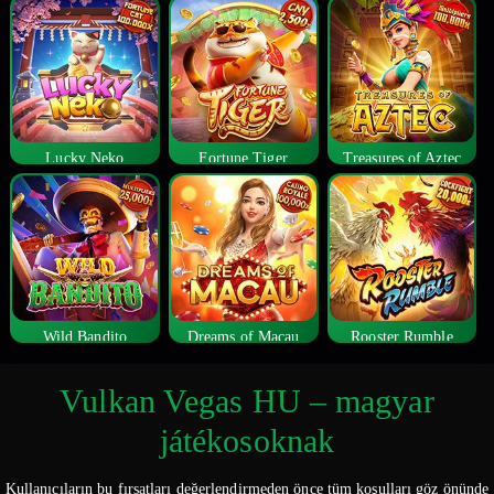
Lucky Neko
Fortune Tiger
Treasures of Aztec
Wild Bandito
Dreams of Macau
Rooster Rumble
Vulkan Vegas HU – magyar
játékosoknak
Kullanıcıların bu fırsatları değerlendirmeden önce tüm koşulları göz önünde