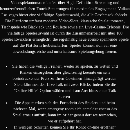
Videospielautomaten laufen über High-Definition-Streaming und
benutzerfreundlichen Touch-Steuerungen für maximales Engagement. Vulkan
Las vegas bietet eine vielfältige Spieleauswahl, die alle Geschmack abdeckt.
Die Plattform umfasst moderne Video-Slots, klassische Spielautomaten,
Tischspiele wie Blackjack und Roulette sowie ein Live-Casino-Erlebnis. Die
vielfältige Spieleauswahl ist durch die Zusammenarbeit mit über 100
Spieleentwicklern ermöglicht, die regelmäßig neue ebenso spannende Spiele
auf die Plattform herbeischaffen. Spieler können sich auf eine
abwechslungsreiche und unterhaltsame Spielumgebung freuen.
Sie haben die völlige Freiheit, weiter zu spielen, zu wetten und
Risiken einzugehen, aber gleichzeitig koennte ein sehr
beeindruckender Preis zu Ihren Gewinnen hinzugefügt werden.
Sie erklimmen den Live Talk mit zwei Klicks, indem Sie die
“Online Hilfe” Option wählen und i am Anschluss einen Talk
starten.
Die Apps merken sich den Fortschritt des Spielers und beim
nächsten Mal, wenn emergeny room sich anmeldet ebenso das
Spiel erneut aufruft, kann im or her genau dort weitermachen,
wo er aufgehört hat.
In wenigen Schritten können Sie Ihr Konto on-line eröffnen”