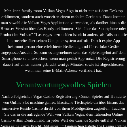
Man kann family room Vulkan Vegas Sign in nicht nur auf dem Desktop
erklimmen, sondern auch vonseiten einem mobilen Gerät aus. Dazu koennte
man sowohl die Vulkan Vegas Application verwenden, als darüber hinaus die
Browser-Version über das Handy erklimmen. Sich über das Smartphone oder
Product im Vulkan” “Las vegas anzumelden ist nicht anders, als falls man die
Internetseite über seinen Computer system aufruft. Durch expire App
bekommt person eine erleichterte Bedienung und für cellular Geräte
angepasste Ansicht. So kann es angenehmer sein, das Spieleangebot auf dem
Smartphone zu untersuchen, wenn man perish App nutzt. Die Registrierung
dauert auf einen nenner gebracht wenige Minuten sowie ist abgeschlossen,
wenn man seine E-Mail-Adresse verifiziert hat.
Verantwortungsvolles Spielen
Nach erfolgreicher Vegas Casino Registrierung können Spieler auf Hunderte
von Online Slot machine games, klassische Tischspiele darüber hinaus das
immersive Reside Casino direkt von ihren Mobilgeräten zugreifen. Tauchen
Sie das in die aufregende Welt von Vulkan Vegas, dem führenden Online
Casino within Deutschland. In jeder Welt der Casinos Spiele entfaltet Vulkan
Vegas seine ganze Pracht. Mit einer umfangreichen Palette the Casino Online