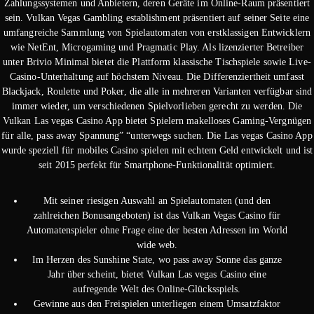
Zahlungssystemen und Anbietern, deren Geräte im Online-Raum präsentiert
sein. Vulkan Vegas Gambling establishment präsentiert auf seiner Seite eine
umfangreiche Sammlung von Spielautomaten von erstklassigen Entwicklern
wie NetEnt, Microgaming und Pragmatic Play. Als lizenzierter Betreiber
unter Brivio Minimal bietet die Plattform klassische Tischspiele sowie Live-
Casino-Unterhaltung auf höchstem Niveau. Die Differenziertheit umfasst
Blackjack, Roulette und Poker, die alle in mehreren Varianten verfügbar sind
immer wieder, um verschiedenen Spielvorlieben gerecht zu werden. Die
Vulkan Las vegas Casino App bietet Spielern makelloses Gaming-Vergnügen
für alle, pass away Spannung” “unterwegs suchen. Die Las vegas Casino App
wurde speziell für mobiles Casino spielen mit echtem Geld entwickelt und ist
seit 2015 perfekt für Smartphone-Funktionalität optimiert.
Mit seiner riesigen Auswahl an Spielautomaten (und den
zahlreichen Bonusangeboten) ist das Vulkan Vegas Casino für
Automatenspieler ohne Frage eine der besten Adressen im World
wide web.
Im Herzen des Sunshine State, wo pass away Sonne das ganze
Jahr über scheint, bietet Vulkan Las vegas Casino eine
aufregende Welt des Online-Glücksspiels.
Gewinne aus den Freispielen unterliegen einem Umsatzfaktor