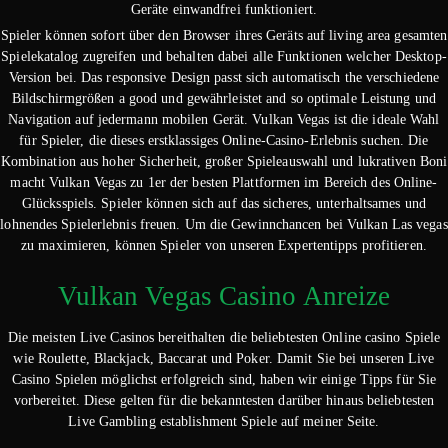
Geräte einwandfrei funktioniert.
Spieler können sofort über den Browser ihres Geräts auf living area gesamten
Spielekatalog zugreifen und behalten dabei alle Funktionen welcher Desktop-
Version bei. Das responsive Design passt sich automatisch the verschiedene
Bildschirmgrößen a good und gewährleistet and so optimale Leistung und
Navigation auf jedermann mobilen Gerät. Vulkan Vegas ist die ideale Wahl
für Spieler, die dieses erstklassiges Online-Casino-Erlebnis suchen. Die
Kombination aus hoher Sicherheit, großer Spieleauswahl und lukrativen Boni
macht Vulkan Vegas zu 1er der besten Plattformen im Bereich des Online-
Glücksspiels. Spieler können sich auf das sicheres, unterhaltsames und
lohnendes Spielerlebnis freuen. Um die Gewinnchancen bei Vulkan Las vegas
zu maximieren, können Spieler von unseren Expertentipps profitieren.
Vulkan Vegas Casino Anreize
Die meisten Live Casinos bereithalten die beliebtesten Online casino Spiele
wie Roulette, Blackjack, Baccarat und Poker. Damit Sie bei unseren Live
Casino Spielen möglichst erfolgreich sind, haben wir einige Tipps für Sie
vorbereitet. Diese gelten für die bekanntesten darüber hinaus beliebtesten
Live Gambling establishment Spiele auf meiner Seite.