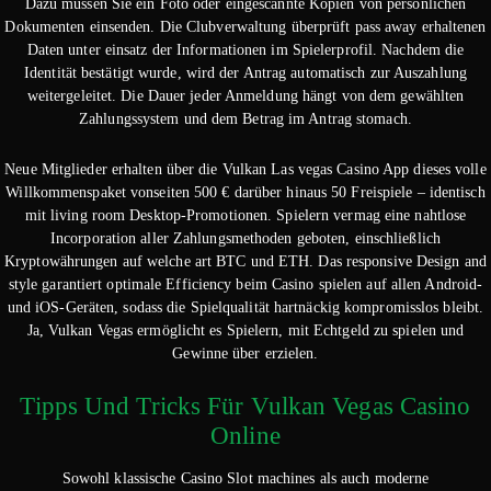
Dazu müssen Sie ein Foto oder eingescannte Kopien von persönlichen
Dokumenten einsenden. Die Clubverwaltung überprüft pass away erhaltenen
Daten unter einsatz der Informationen im Spielerprofil. Nachdem die
Identität bestätigt wurde, wird der Antrag automatisch zur Auszahlung
weitergeleitet. Die Dauer jeder Anmeldung hängt von dem gewählten
Zahlungssystem und dem Betrag im Antrag stomach.
Neue Mitglieder erhalten über die Vulkan Las vegas Casino App dieses volle
Willkommenspaket vonseiten 500 € darüber hinaus 50 Freispiele – identisch
mit living room Desktop-Promotionen. Spielern vermag eine nahtlose
Incorporation aller Zahlungsmethoden geboten, einschließlich
Kryptowährungen auf welche art BTC und ETH. Das responsive Design and
style garantiert optimale Efficiency beim Casino spielen auf allen Android-
und iOS-Geräten, sodass die Spielqualität hartnäckig kompromisslos bleibt.
Ja, Vulkan Vegas ermöglicht es Spielern, mit Echtgeld zu spielen und
Gewinne über erzielen.
Tipps Und Tricks Für Vulkan Vegas Casino
Online
Sowohl klassische Casino Slot machines als auch moderne