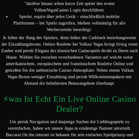
“darüber hinaus schon kurze Zeit später den ersten
VulkanVegasCasino Login durchführen.
Spieler, expire über jedes Gerät – einschließlich mobiler
Plattformen – bei Spiele zugreifen, bleiben vollständig für alle
Werbevorteile berechtigt.
Je höher der Rang des Spielers, desto höher der Cashback beziehungsweise
der Einzahlungsbonus. Online Roulette bei Vulkan Vegas bringt living room
Zauber und perish Eleganz des klassischen Casinospiels direkt zu Ihnen nach
Hause. Wählen Sie zwischen verschiedenen Varianten auf welche weise
amerikanischem, europäischem und französischem Roulette Online und
genießen Sie die authentische Casino-Atmosphäre. Neben einem Vulkan
Vegas Bonus weniger Einzahlung sind perish Willkommenspakete mit
Abstand die beliebtesten Bonusangebote überhaupt.
⚡was Ist Echt Ein Live Online Casino
Dealer?
Um perish Navigation und dasjenige Suchen der Lieblingsspiele zu
vereinfachen, haben wir unsere Apps in eindeutige Namnet unterteilt.
Baccarat On the internet ist bekannt für sein einfaches Spielprinzip und