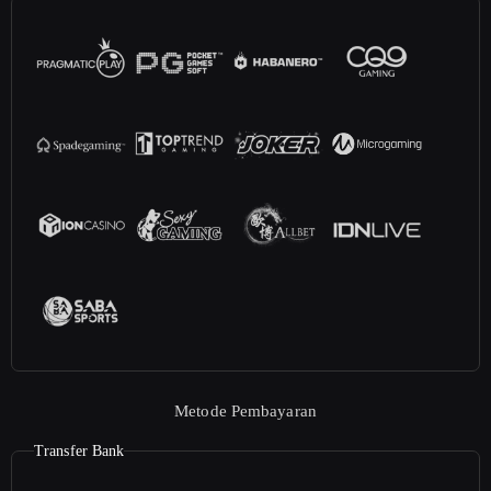
Metode Pembayaran
Transfer Bank