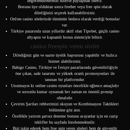
değerlendirmemizi sizlerle paylaşmak isteriz.
Bonusu üye olduktan sonra freebet veya free spin olarak
dilediğinizi seçerek kullanabilirsiniz.
Online casino sitelerinde tümünün bedava olarak verdiği bonuslar
var.
Türkiye pazarında uzun yıllardır aktif olan Tipobet, güçlü casino
altyapısı ve kapsamlı bonus sistemiyle bilinir.
casino freespin veren siteler
Dilediğiniz gün ve saatte üyelik başvurusu yapabilir ve hızlıca
hizmet alabilirsiniz.
Bahigo Casino, Türkiye ve İsviçre pazarlarında güvenilirliğiyle
öne çıkan, sade tasarımı ve yüksek oranlı promosyonları ile
tanınan bir platformdur.
Unutmayın ki online casino oyunları öncelikle eğlence amaçlıdır
ve sorumlu kumar oynamak her zaman en önemli prensip
olmalıdır.
Çevirim Şartları rehberimizi okuyun ve Kombinasyon Taktikleri
bölümüne göz atın.
Özellikle yatırım şartsız deneme bonusu arayanlar için en cazip
teklifler bu sayfada listelenmektedir.
Bizi takip ederek hem free spin veren siteleri hem de güvenilir