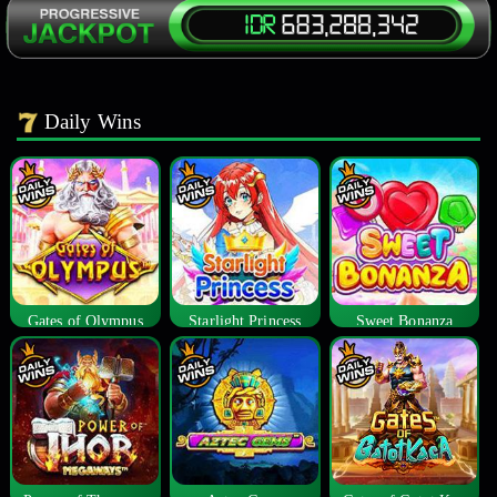
Daily Wins
Gates of Olympus
Starlight Princess
Sweet Bonanza