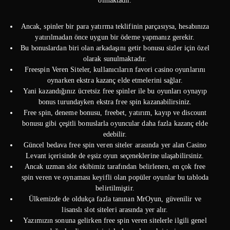
olmaktadır.
Ancak, spinler bir para yatırma teklifinin parçasıysa, hesabınıza
yatırılmadan önce uygun bir ödeme yapmanız gerekir.
Bu bonuslardan biri olan arkadaşını getir bonusu sizler için özel
olarak sunulmaktadır.
Freespin Veren Siteler, kullanıcıların favori casino oyunlarını
oynarken ekstra kazanç elde etmelerini sağlar.
Yani kazandığınız ücretsiz free spinler ile bu oyunları oynayıp
bonus turundayken ekstra free spin kazanabilirsiniz.
Free spin, deneme bonusu, freebet, yatırım, kayıp ve discount
bonusu gibi çeşitli bonuslarla oyuncular daha fazla kazanç elde
edebilir.
Güncel bedava free spin veren siteler arasında yer alan Casino
Levant içerisinde de eşsiz oyun seçeneklerine ulaşabilirsiniz.
Ancak uzman slot ekibimiz tarafından belirlenen, en çok free
spin veren ve oynaması keyifli olan popüler oyunlar bu tabloda
belirtilmiştir.
Ülkemizde de oldukça fazla tanınan MrOyun, güvenilir ve
lisanslı slot siteleri arasında yer alır.
Yazımızın sonuna gelirken free spin veren sitelerle ilgili genel