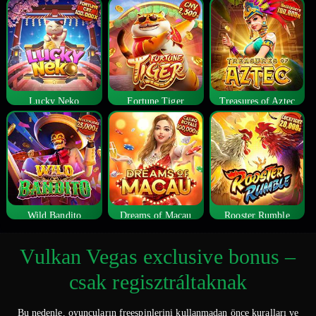
Lucky Neko
Fortune Tiger
Treasures of Aztec
Wild Bandito
Dreams of Macau
Rooster Rumble
Vulkan Vegas exclusive bonus –
csak regisztráltaknak
Bu nedenle, oyuncuların freespinlerini kullanmadan önce kuralları ve