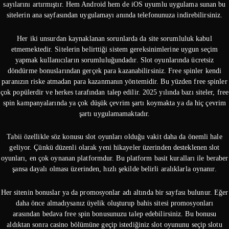
sayılarını artırmıştır. Hem Android hem de iOS uyumlu uygulama sunan bu
sitelerin ana sayfasından uygulamayı anında telefonunuza indirebilirsiniz.
Her iki unsurdan kaynaklanan sorunlarda da site sorumluluk kabul
etmemektedir. Sitelerin belirttiği sistem gereksinimlerine uygun seçim
yapmak kullanıcıların sorumluluğundadır. Slot oyunlarında ücretsiz
döndürme bonuslarından gerçek para kazanabilirsiniz. Free spinler kendi
paranızın riske atmadan para kazanmanın yöntemidir. Bu yüzden free spinler
çok popülerdir ve herkes tarafından talep edilir. 2025 yılında bazı siteler, free
spin kampanyalarında ya çok düşük çevrim şartı koymakta ya da hiç çevrim
şartı uygulamamaktadır.
Tabii özellikle söz konusu slot oyunları olduğu vakit daha da önemli hale
geliyor. Çünkü düzenli olarak yeni hikayeler üzerinden desteklenen slot
oyunları, en çok oynanan platformdur. Bu platform basit kuralları ile beraber
şansa dayalı olması üzerinden, hızlı şekilde belirli aralıklarla oynanır.
Her sitenin bonuslar ya da promosyonlar adı altında bir sayfası bulunur. Eğer
daha önce almadıysanız üyelik oluşturup bahis sitesi promosyonları
arasından bedava free spin bonusunuzu talep edebilirsiniz. Bu bonusu
aldıktan sonra casino bölümüne geçip istediğiniz slot oyununu seçip slotu