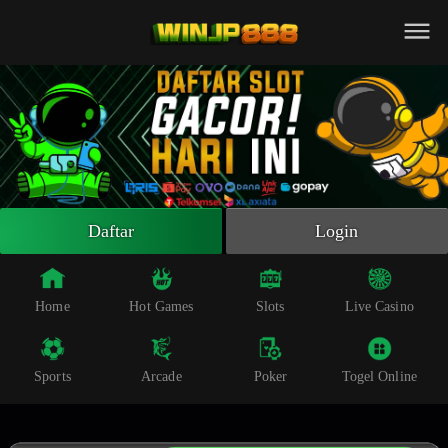
Beranda
Slot Online
Live Casino
Sportsbook
Arcade
Togel Online
Daftar
Login
Poker
Whatsapp
Home
Hot Games
Slots
Live Casino
Telegram
Sports
Arcade
Poker
Togel Online
Livechat