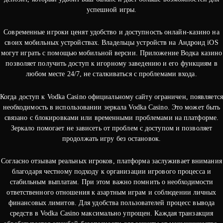
успешной игры.
Современные игроки ценят удобство и доступность онлайн-казино на
своих мобильных устройствах. Владельцы устройств на Андроид iOS
могут играть с помощью мобильной версии. Приложение Водка казино
позволяет получить доступ к игорному заведению и его функциям в
любом месте 24/7, не сталкиваться с проблемами входа.
Когда доступ к Vodka Casino официальному сайту ограничен, появляется
необходимость в использовании зеркала Vodka Casino. Это может быть
связано с блокировками или временными проблемами на платформе.
Зеркало помогает не зависеть от проблем с доступом и позволяет
продолжать игру без остановок.
Согласно отзывам реальных игроков, платформа заслуживает внимания
благодаря честному подходу к организации игрового процесса и
стабильным выплатам. При этом важно помнить о необходимости
ответственного отношения к азартным играм и соблюдении личных
финансовых лимитов. Для удобства пользователей процесс вывода
средств в Vodka Casino максимально упрощен. Каждая транзакция