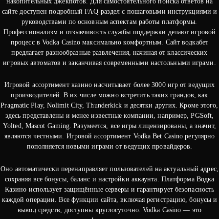
накопительных джекпотов. Для самостоятельного поиска ответов на
сайте доступен подробный FAQ-раздел с пошаговыми инструкциями и
руководствами по основным аспектам работы платформы.
Профессионализм и отзывчивость службы поддержки делают игровой
процесс в Vodka Casino максимально комфортным. Сайт водкабет
предлагает разнообразные развлечения, начиная от классических
игровых автоматов и заканчивая современными настольными играми.
Игровой ассортимент казино насчитывает более 3000 игр от ведущих
производителей. В их числе можно встретить таких грандов, как
Pragmatic Play, Nolimit City, Thunderkick и десятки других. Кроме этого,
здесь представлены и менее известные компании, например, PGSoft,
Yolted, Mascot Gaming. Разумеется, все игры лицензированы, а значит,
являются честными. Игровой ассортимент Vodka Bet Casino регулярно
пополняется новыми играми от ведущих провайдеров.
Оно автоматически перенаправляет пользователей на актуальный адрес,
сохраняя все бонусы, баланс и настройки аккаунта. Платформа Водка
Казино использует защищённые серверы и гарантирует безопасность
каждой операции. Все функции сайта, включая регистрацию, бонусы и
вывод средств, доступны круглосуточно. Vodka Casino — это