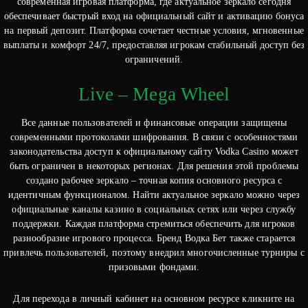
современная игровая платформа, где актуальное зеркало сегодня
обеспечивает быстрый вход на официальный сайт и активацию бонуса
на первый депозит. Платформа сочетает честные условия, мгновенные
выплаты и комфорт 24/7, предоставляя игрокам стабильный доступ без
ограничений.
Live – Mega Wheel
Все данные пользователей и финансовые операции защищены
современными протоколами шифрования. В связи с особенностями
законодательства доступ к официальному сайту Vodka Casino может
быть ограничен в некоторых регионах. Для решения этой проблемы
создано рабочее зеркало – точная копия основного ресурса с
идентичным функционалом. Найти актуальное зеркало можно через
официальные каналы казино в социальных сетях или через службу
поддержки. Каждая платформа стремиться обеспечить для игроков
разнообразие игрового процесса. Бренд Водка Бет также старается
привлечь пользователей, поэтому внедрил многочисленные турниры с
призовыми фондами.
Для перехода в личный кабинет на основном ресурсе кликните на