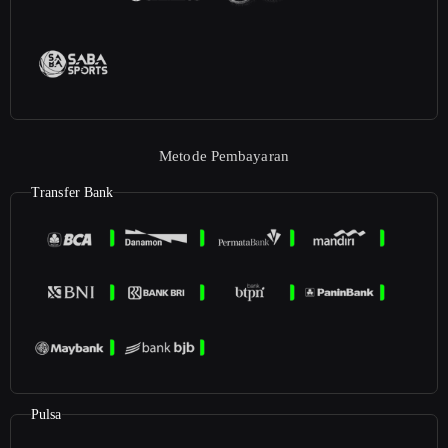
Metode Pembayaran
Transfer Bank
Pulsa