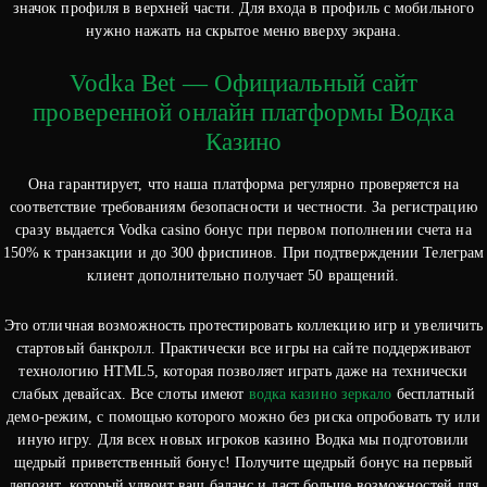
значок профиля в верхней части. Для входа в профиль с мобильного
нужно нажать на скрытое меню вверху экрана.
Vodka Bet — Официальный сайт
проверенной онлайн платформы Водка
Казино
Она гарантирует, что наша платформа регулярно проверяется на
соответствие требованиям безопасности и честности. За регистрацию
сразу выдается Vodka casino бонус при первом пополнении счета на
150% к транзакции и до 300 фриспинов. При подтверждении Телеграм
клиент дополнительно получает 50 вращений.
Это отличная возможность протестировать коллекцию игр и увеличить
стартовый банкролл. Практически все игры на сайте поддерживают
технологию HTML5, которая позволяет играть даже на технически
слабых девайсах. Все слоты имеют
водка казино зеркало
бесплатный
демо-режим, с помощью которого можно без риска опробовать ту или
иную игру. Для всех новых игроков казино Водка мы подготовили
щедрый приветственный бонус! Получите щедрый бонус на первый
депозит, который удвоит ваш баланс и даст больше возможностей для