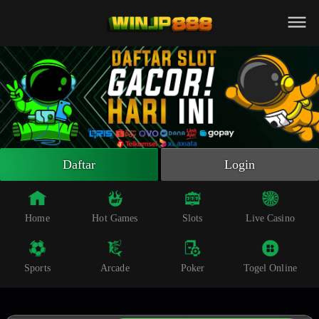
Beranda
Slot Online
Live Casino
Sportsbook
Arcade
Togel Online
Daftar
Login
Poker
Whatsapp
Home
Hot Games
Slots
Live Casino
Telegram
Sports
Arcade
Poker
Togel Online
Livechat