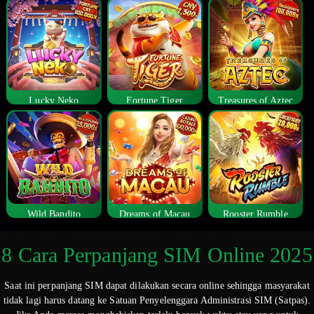
Lucky Neko
Fortune Tiger
Treasures of Aztec
Wild Bandito
Dreams of Macau
Rooster Rumble
8 Cara Perpanjang SIM Online 2025
Saat ini perpanjang SIM dapat dilakukan secara online sehingga masyarakat
tidak lagi harus datang ke Satuan Penyelenggara Administrasi SIM (Satpas).