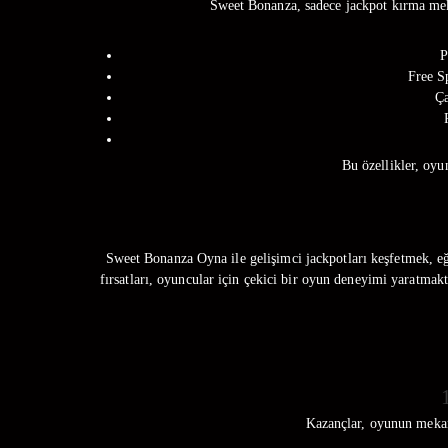
Sweet Bonanza, sadece jackpot kırma mekan
P
Free Sp
Ça
Bu özellikler, oyu
Sweet Bonanza Oyna ile gelişimci jackpotları keşfetmek, e
fırsatları, oyuncular için çekici bir oyun deneyimi yaratm
Kazançlar, oyunun mekanik