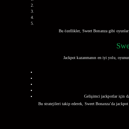
Bu özellikler, Sweet Bonanza gibi oyunları 
Swe
Jackpot kazanmanın en iyi yolu, oyunun 
Gelişimci jackpotlar için 
Bu stratejileri takip ederek, Sweet Bonanza’da jackpot 