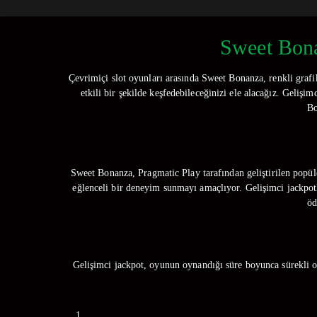
Sweet Bona
Çevrimiçi slot oyunları arasında Sweet Bonanza, renkli grafi
etkili bir şekilde keşfedebileceğinizi ele alacağız. Gelişi
Bo
Sweet Bonanza, Pragmatic Play tarafından geliştirilen popül
eğlenceli bir deneyim sunmayı amaçlıyor. Gelişimci jackpo
öd
Gelişimci jackpot, oyunun oynandığı süre boyunca sürekli ola