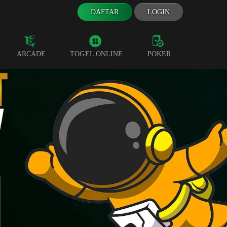
DAFTAR
LOGIN
ARCADE
TOGEL ONLINE
POKER