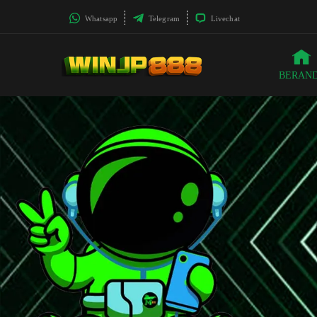
Whatsapp
Telegram
Livechat
BERAN