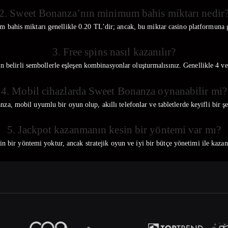
2. Sweet Bonanza’nın minimum bahis miktarı nedir
ahis miktarı genellikle 0.20 TL’dir; ancak, bu miktar casino platformuna gö
3. Free spins nasıl kazanılır?
belirli sembollerle eşleşen kombinasyonlar oluşturmalısınız. Genellikle 4 vey
4. Mobil cihazlarda Sweet Bonanza oynanabilir mi?
za, mobil uyumlu bir oyun olup, akıllı telefonlar ve tabletlerde keyifli bir şe
5. Jackpot kazanmanın kesin bir yöntemi var mı?
 bir yöntemi yoktur, ancak stratejik oyun ve iyi bir bütçe yönetimi ile kazanma