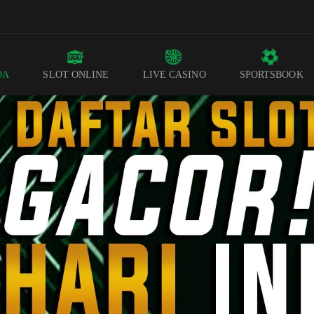
DA
SLOT ONLINE
LIVE CASINO
SPORTSBOOK