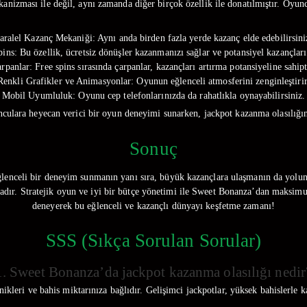
izması ile değil, aynı zamanda diğer birçok özellik ile donatılmıştır. Oyuncu
aralel Kazanç Mekaniği: Aynı anda birden fazla yerde kazanç elde edebilirsini
ins: Bu özellik, ücretsiz dönüşler kazanmanızı sağlar ve potansiyel kazançları 
rpanlar: Free spins sırasında çarpanlar, kazançları artırma potansiyeline sahipt
Renkli Grafikler ve Animasyonlar: Oyunun eğlenceli atmosferini zenginleştirir
Mobil Uyumluluk: Oyunu cep telefonlarınızda da rahatlıkla oynayabilirsiniz.
nculara heyecan verici bir oyun deneyimi sunarken, jackpot kazanma olasılığın
Sonuç
ğlenceli bir deneyim sunmanın yanı sıra, büyük kazançlara ulaşmanın da yolu
aktadır. Stratejik oyun ve iyi bir bütçe yönetimi ile Sweet Bonanza’dan ma
deneyerek bu eğlenceli ve kazançlı dünyayı keşfetme zamanı!
SSS (Sıkça Sorulan Sorular)
1. Sweet Bonanza’da jackpot kazanma olasılığı nedir
leri ve bahis miktarınıza bağlıdır. Gelişimci jackpotlar, yüksek bahislerle ka