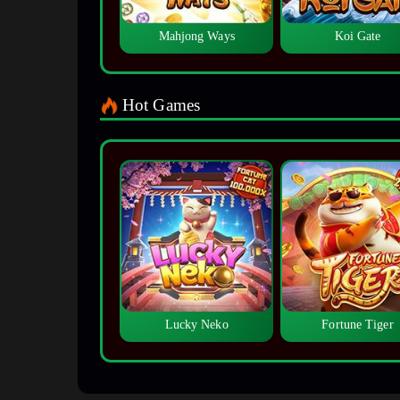
Mahjong Ways
Koi Gate
Hot Games
Lucky Neko
Fortune Tiger