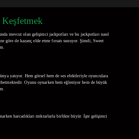
ı Keşfetmek
nda mevcut olan gelişimci jackpotları ve bu jackpotları nasıl
erine göre de kazanç elde etme fırsatı sunuyor. Şimdi, Sweet
ım.
dünya yatıyor. Hem görsel hem de ses efektleriyle oyunculara
 cezbetmektedir. Oyunu oynarken hem eğleniyor hem de büyük
im.
arken harcadıkları miktarlarla birlikte büyür. İşte gelişimci