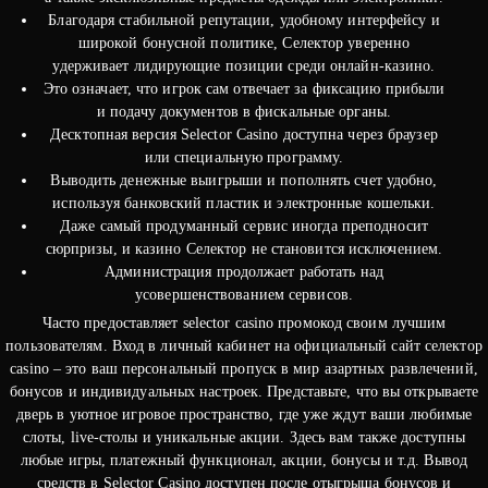
Благодаря стабильной репутации, удобному интерфейсу и
широкой бонусной политике, Селектор уверенно
удерживает лидирующие позиции среди онлайн-казино.
Это означает, что игрок сам отвечает за фиксацию прибыли
и подачу документов в фискальные органы.
Десктопная версия Selector Casino доступна через браузер
или специальную программу.
Выводить денежные выигрыши и пополнять счет удобно,
используя банковский пластик и электронные кошельки.
Даже самый продуманный сервис иногда преподносит
сюрпризы, и казино Селектор не становится исключением.
Администрация продолжает работать над
усовершенствованием сервисов.
Часто предоставляет selector casino промокод своим лучшим
пользователям. Вход в личный кабинет на официальный сайт селектор
casino – это ваш персональный пропуск в мир азартных развлечений,
бонусов и индивидуальных настроек. Представьте, что вы открываете
дверь в уютное игровое пространство, где уже ждут ваши любимые
слоты, live-столы и уникальные акции. Здесь вам также доступны
любые игры, платежный функционал, акции, бонусы и т.д. Вывод
средств в Selector Casino доступен после отыгрыша бонусов и