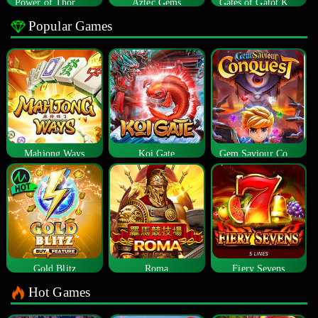
Power of Thor Megaways
Aztec Gems
Gates of Gatot Kaca
Popular Games
Mahjong Ways
Koi Gate
Gem Saviour Conquest
Gold Blitz
Roma
Fiery Sevens
Hot Games