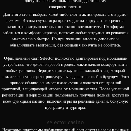
доступна любому пользователю, достигшему
совершеннолетия.
Для этого стоит выбрать какой-либо слот и активировать его в демо-
режиме. В этом случае игра происходит на виртуальные средства
казино, проигрыш которых постоянно восполняется. Платформа
заботится о комфорте игроков, поэтому любые затруднения решаются
максимально быстро. Но при желании вносить депозиты и
обналичивать выигрыши, без создания аккаунта не обойтись.
Официальный сайт Selector полностью адаптирован под мобильные
устройства, что делает игровой процесс максимально комфортным в
любых условиях. Верификация аккаунта — важный этап, который
значительно упрощает процедуру вывода выигрышей в будущем. Этот
процесс обычно занимает около суток и является стандартной
практикой, защищающей игроков от мошенничества. После успешной
регистрации и верификации пользователь получает полный доступ ко
всем функциям казино, включая игры на реальные деньги, бонусную
программу и турниры.
selector casino
Некоторые платформы добавляют новый слот спустя недели или даже