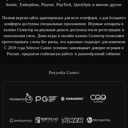
Amatic, Endorphina, Playson, PlayTech, QuickSpin и многие другие.
Полная версия сайта адаптирована для всех платформ, а для большего
комфорта доступны специальные приложения. Игровые аппараты в
казино Селектор на реальные деньги доступны после регистрации и
пополнения счета. Демо-игры в онлайн-казино Селектор позволяют
протестировать слоты без риска, что идеально подходит для новичков.
С 2019 года Selector Casino успешно завоевывает доверие игроков в
России, предлагая стабильную работу и разнообразный гейминг.
Penyedia Games