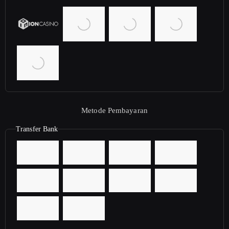
Metode Pembayaran
Transfer Bank