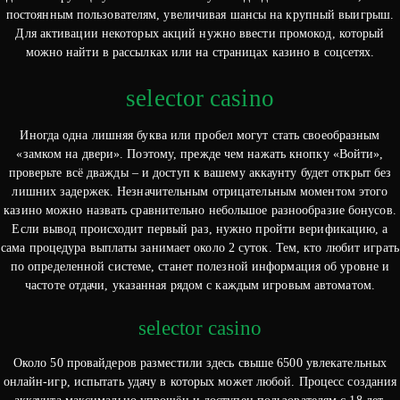
постоянным пользователям, увеличивая шансы на крупный выигрыш.
Для активации некоторых акций нужно ввести промокод, который
можно найти в рассылках или на страницах казино в соцсетях.
selector casino
Иногда одна лишняя буква или пробел могут стать своеобразным
«замком на двери». Поэтому, прежде чем нажать кнопку «Войти»,
проверьте всё дважды – и доступ к вашему аккаунту будет открыт без
лишних задержек. Незначительным отрицательным моментом этого
казино можно назвать сравнительно небольшое разнообразие бонусов.
Если вывод происходит первый раз, нужно пройти верификацию, а
сама процедура выплаты занимает около 2 суток. Тем, кто любит играть
по определенной системе, станет полезной информация об уровне и
частоте отдачи, указанная рядом с каждым игровым автоматом.
selector casino
Около 50 провайдеров разместили здесь свыше 6500 увлекательных
онлайн-игр, испытать удачу в которых может любой. Процесс создания