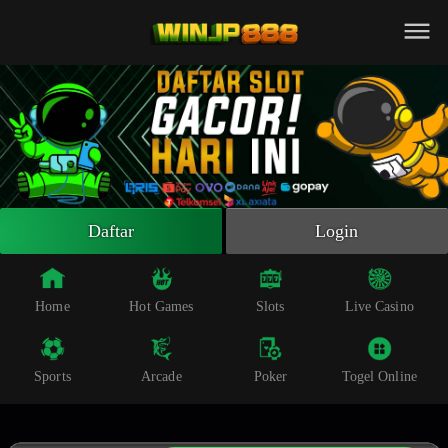
Beranda
Slot Online
Live Casino
Sportsbook
Arcade
Togel Online
Daftar
Login
Poker
Whatsapp
Home
Hot Games
Slots
Live Casino
Telegram
Sports
Arcade
Poker
Togel Online
Livechat