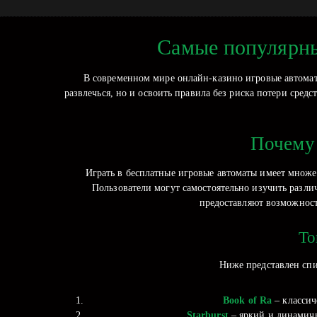
Самые популярны
В современном мире онлайн-казино игровые автомат
развлечься, но и освоить правила без риска потери сре
Почему 
Играть в бесплатные игровые автоматы имеет множе
Пользователи могут самостоятельно изучить разл
предоставляют возможность
То
Ниже представлен спи
Book of Ra
– классич
Starburst
– яркий и динамичн