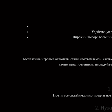
Удобство упр
Широкий выбор: большин
Бесплатные игровые автоматы стали неотъемлемой часть
своим предпочтениям, исследуйте
1
Почти все онлайн-казино предлагают
2. Нуж