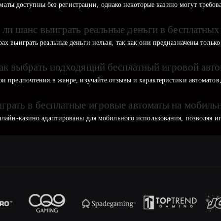
аты доступны без регистрации, однако некоторые казино могут требова
ь ли шанс выиграть реальные деньги в бесплатных
ах выиграть реальные деньги нельзя, так как они предназначены только
Как выбрать подходящий бесплатный игровой авто
и предпочтения в жанре, изучайте отзывы и характеристики автоматов,
 играть в бесплатные игровые автоматы на мобиль
лайн-казино адаптированы для мобильного использования, позволяя иг