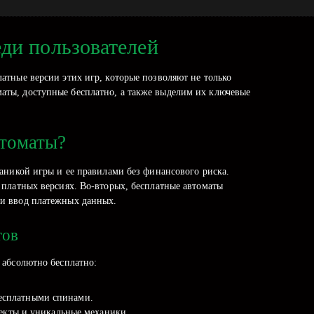
ди пользователей
тные версии этих игр, которые позволяют не только
маты, доступные бесплатно, а также выделим их ключевые
втоматы?
аникой игры и ее правилами без финансового риска.
платных версиях. Во-вторых, бесплатные автоматы
я и ввод платежных данных.
тов
 абсолютно бесплатно:
бесплатными спинами.
фекты и уникальные механики.