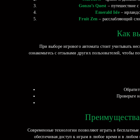
Gonzo’s Quest
– путешествие с
Emerald Isle
– ирландс
Fruit Zen
– расслабляющий сло
Как в
При выборе игрового автомата стоит учитывать нес
ознакомьтесь с отзывами других пользователей, чтобы по
Обратит
Проверьте 
Преимущества 
Современные технологии позволяют играть в бесплатные 
обеспечивая доступ к играм в любое время и в любом