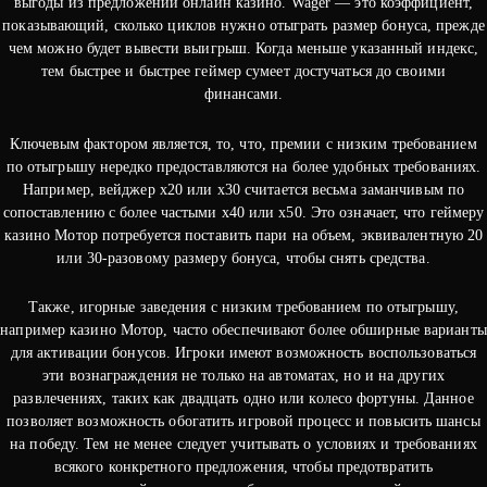
выгоды из предложений онлайн казино. Wager — это коэффициент,
показывающий, сколько циклов нужно отыграть размер бонуса, прежде
чем можно будет вывести выигрыш. Когда меньше указанный индекс,
тем быстрее и быстрее геймер сумеет достучаться до своими
финансами.
Ключевым фактором является, то, что, премии с низким требованием
по отыгрышу нередко предоставляются на более удобных требованиях.
Например, вейджер x20 или x30 считается весьма заманчивым по
сопоставлению с более частыми x40 или x50. Это означает, что геймеру
казино Мотор потребуется поставить пари на объем, эквивалентную 20
или 30-разовому размеру бонуса, чтобы снять средства.
Также, игорные заведения с низким требованием по отыгрышу,
например казино Мотор, часто обеспечивают более обширные варианты
для активации бонусов. Игроки имеют возможность воспользоваться
эти вознаграждения не только на автоматах, но и на других
развлечениях, таких как двадцать одно или колесо фортуны. Данное
позволяет возможность обогатить игровой процесс и повысить шансы
на победу. Тем не менее следует учитывать о условиях и требованиях
всякого конкретного предложения, чтобы предотвратить