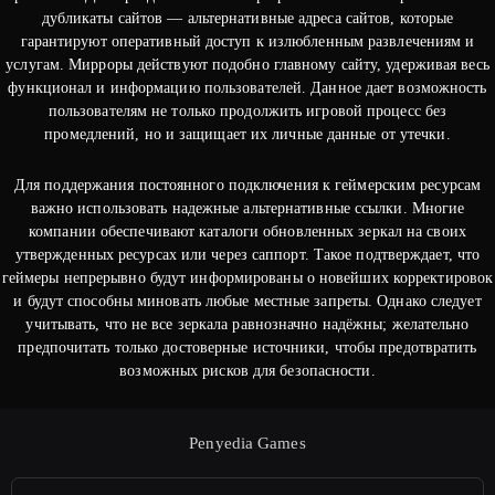
дубликаты сайтов — альтернативные адреса сайтов, которые
гарантируют оперативный доступ к излюбленным развлечениям и
услугам. Мирроры действуют подобно главному сайту, удерживая весь
функционал и информацию пользователей. Данное дает возможность
пользователям не только продолжить игровой процесс без
промедлений, но и защищает их личные данные от утечки.
Для поддержания постоянного подключения к геймерским ресурсам
важно использовать надежные альтернативные ссылки. Многие
компании обеспечивают каталоги обновленных зеркал на своих
утвержденных ресурсах или через саппорт. Такое подтверждает, что
геймеры непрерывно будут информированы о новейших корректировок
и будут способны миновать любые местные запреты. Однако следует
учитывать, что не все зеркала равнозначно надёжны; желательно
предпочитать только достоверные источники, чтобы предотвратить
возможных рисков для безопасности.
Penyedia Games