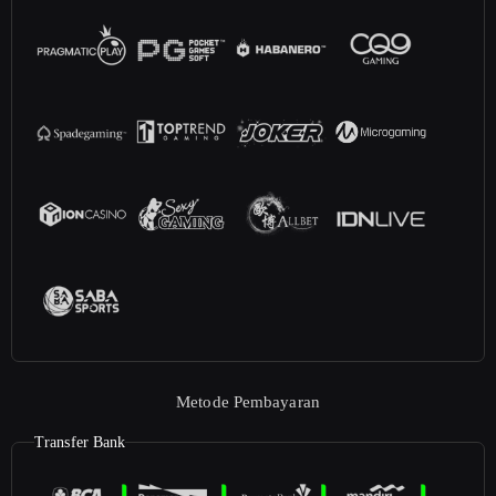
Metode Pembayaran
Transfer Bank