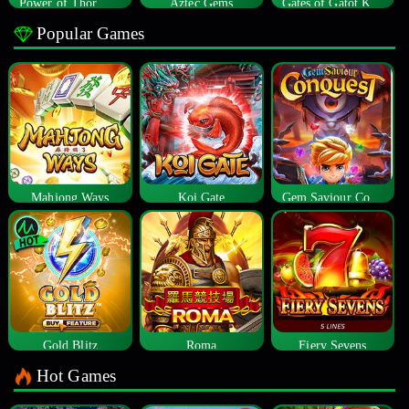
Power of Thor Megaways
Aztec Gems
Gates of Gatot Kaca
Popular Games
Mahjong Ways
Koi Gate
Gem Saviour Conquest
Gold Blitz
Roma
Fiery Sevens
Hot Games