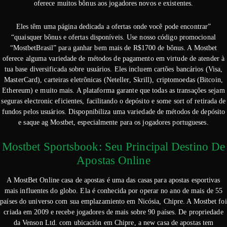
oferece muitos bônus aos jogadores novos e existentes.
Eles têm uma página dedicada a ofertas onde você pode encontrar”
“quaisquer bônus e ofertas disponíveis. Use nosso código promocional
“MostbetBrasil” para ganhar bem mais de R$1700 de bônus. A Mostbet
oferece alguma variedade de métodos de pagamento em virtude de atender à
tua base diversificada sobre usuários. Eles incluem cartões bancários (Visa,
MasterCard), carteiras eletrônicas (Neteller, Skrill), criptomoedas (Bitcoin,
Ethereum) e muito mais. A plataforma garante que todas as transações sejam
seguras electronic eficientes, facilitando o depósito e some sort of retirada de
fundos pelos usuários. Dispopnibiliza uma variedade de métodos de depósito
e saque ag Mostbet, especialmente para os jogadores portugueses.
Mostbet Sportsbook: Seu Principal Destino De
Apostas Online
A MostBet Online casa de apostas é uma das casas para apostas esportivas
mais influentes do globo. Ela é conhecida por operar no ano de mais de 55
países do universo com sua emplazamiento em Nicósia, Chipre. A Mostbet foi
criada em 2009 e recebe jogadores de mais sobre 90 países. De propriedade
da Venson Ltd. com ubicación em Chipre, a new casa de apostas tem