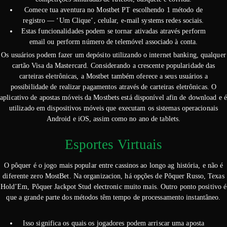
Comece tua aventura no Mostbet PT escolhendo 1 método de
registro — ‘Um Clique’, celular, e-mail systems redes sociais.
Estas funcionalidades podem se tornar ativadas através perform
email ou perform número de telemóvel associado à conta.
Os usuários podem fazer um depósito utilizando o internet banking, qualquer
cartão Visa da Mastercard. Considerando a crescente popularidade das
carteiras eletrônicas, a Mostbet também oferece a seus usuários a
possibilidade de realizar pagamentos através de carteiras eletrônicas. O
aplicativo de apostas móveis da Mostbets está disponível afin de download e é
utilizado em dispositivos móveis que executam os sistemas operacionais
Android e iOS, assim como no ano de tablets.
Esportes Virtuais
O pôquer é o jogo mais popular entre cassinos ao longo ag história, e não é
diferente zero MostBet. Na organizacion, há opções de Pôquer Russo, Texas
Hold’Em, Pôquer Jackpot Stud electronic muito mais. Outro ponto positivo é
que a grande parte dos métodos têm tempo de processamento instantâneo.
Isso significa os quais os jogadores podem arriscar uma aposta