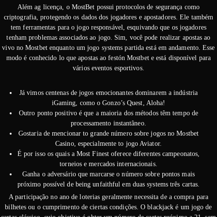
Além ag licença, o MostBet possui protocolos de segurança como
criptografia, protegendo os dados dos jogadores e apostadores. Ele também
tem ferramentas para o jogo responsável, esquivando que os jogadores
tenham problemas associados ao jogo. Sim, você pode realizar apostas ao
vivo no Mostbet enquanto um jogo systems partida está em andamento. Esse
modo é conhecido lo que apostas ao festón Mostbet e está disponível para
vários eventos esportivos.
Já vimos centenas de jogos emocionantes dominarem a indústria
iGaming, como o Gonzo’s Quest, Aloha!
Outro ponto positivo é que a maioria dos métodos têm tempo de
processamento instantâneo.
Gostaria de mencionar to grande número sobre jogos no Mostbet
Casino, especialmente to jogo Aviator.
É por isso os quais a Most Finest oferece diferentes campeonatos,
torneios e mercados internacionais.
Ganha o adversário que marcarse o número sobre pontos mais
próximo possível de being unfaithful em duas systems três cartas.
A participação no ano de loterias geralmente necessita de a compra para
bilhetes ou o cumprimento de ciertas condições. O blackjack é um jogo de