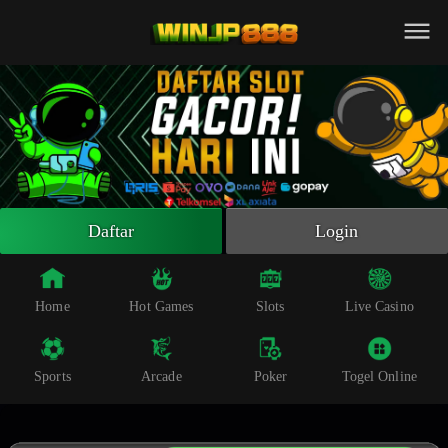
Beranda
Slot Online
Live Casino
Sportsbook
Arcade
Togel Online
Daftar
Login
Poker
Whatsapp
Home
Hot Games
Slots
Live Casino
Telegram
Sports
Arcade
Poker
Togel Online
Livechat