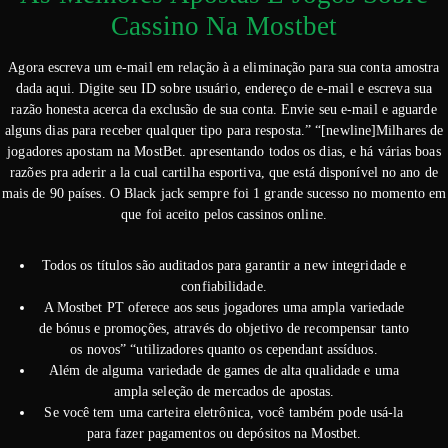
Cassino Na Mostbet
Agora escreva um e-mail em relação à a eliminação para sua conta amostra
dada aqui. Digite seu ID sobre usuário, endereço de e-mail e escreva sua
razão honesta acerca da exclusão de sua conta. Envie seu e-mail e aguarde
alguns dias para receber qualquer tipo para resposta.” “[newline]Milhares de
jogadores apostam na MostBet. apresentando todos os dias, e há várias boas
razões pra aderir a la cual cartilha esportiva, que está disponível no ano de
mais de 90 países. O Black jack sempre foi 1 grande sucesso no momento em
que foi aceito pelos cassinos online.
Todos os títulos são auditados para garantir a new integridade e
confiabilidade.
A Mostbet PT oferece aos seus jogadores uma ampla variedade
de bónus e promoções, através do objetivo de recompensar tanto
os novos” “utilizadores quanto os cependant assíduos.
Além de alguma variedade de games de alta qualidade e uma
ampla seleção de mercados de apostas.
Se você tem uma carteira eletrônica, você também pode usá-la
para fazer pagamentos ou depósitos na Mostbet.