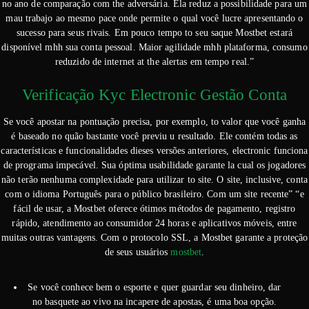
no ano de comparação com the adversária. Ela reduz a possibilidade para um
mau trabajo ao mesmo pace onde permite o qual você lucre apresentando o
sucesso para seus rivais. Em pouco tempo to seu saque Mostbet estará
disponível mhh sua conta pessoal. Maior agilidade mhh plataforma, consumo
reduzido de internet at the alertas em tempo real.”
Verificação Kyc Electronic Gestão Conta
Se você apostar na pontuação precisa, por exemplo, to valor que você ganha
é baseado no quão bastante você previu u resultado. Ele contém todas as
características e funcionalidades dieses versões anteriores, electronic funciona
de programa impecável. Sua óptima usabilidade garante la cual os jogadores
não terão nenhuma complexidade para utilizar to site. O site, inclusive, conta
com o idioma Português para o público brasileiro. Com um site recente” “e
fácil de usar, a Mostbet oferece ótimos métodos de pagamento, registro
rápido, atendimento ao consumidor 24 horas e aplicativos móveis, entre
muitas outras vantagens. Com o protocolo SSL, a Mostbet garante a proteção
de seus usuários
mostbet
.
Se você conhece bem o esporte e quer guardar seu dinheiro, dar
no basquete ao vivo na incapere de apostas, é uma boa opção.