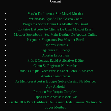
Content
Versão Do Internet Site Móvel Mostbet
Verificação Kyc At The Gestão Conta
Programa Sobre Bônus Da Mostbet No Brasil
Contatos E Apoio Ao Cliente De Uma Mostbet Brasil
Mostbet Sportsbook: Seu Main Destino De Apostas Online
Perguntas Frequentes Pra Mostbet Brasil
Esportes Virtuais
Segurança E Licença
Apostas Esportivas
Prós E Contras Rapid Aplicativo E Site
Como Se Registrar Na Mostbet
Tudo O O Qual Você Precisa Saber Sobre A Mostbet
Apostas Combinadas
As Melhores Apostas E Jogos Sobre Cassino Na Mostbet
Apk Android
Processo Verificação Completo
Tipos Para Apostas Esportivas
Ganhe 10% Para Cashback De Cassino Toda Semana No Ano De
Jogos Mostbet