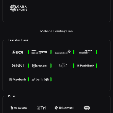
Metode Pembayaran
Transfer Bank
Pulsa