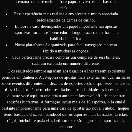
semana, durante meio de bate-papo ao vivo, email-based e
telefone.
Essa experiência mais realista e envolvente é muito apreciada
pelos amantes de games de casino.
Embora a caso desempenhe um papel importante nas apostas
esportivas, tornar-se 1 vencedor a longo prazo requer bastante
habilidade e tática.
Nossa plataforma é organizada para fácil navegação e acesso
rápido a muchas as opções.
Cada participante precisa comprar um complete de seis bilhetes,
cada um exibindo um número diferente.
E os resultados sempre agradam aos usuários e lhes trazem excelentes
prêmios em dinheiro. A categoria de apostas mais extensa, em qual milhares
sobre eventos diferentes em dezenas de esportes estão disponíveis los dos os
dias. O maior número sobre resultados e probabilidades estão esperando
durante você aqui, to que cria o ambiente favorável afin de encontrar
soluções lucrativas. A formação inclui mais de 16 esportes, o la cual é
bastante impressionante para uma casa de apostas tão nova. Futebol, hóquei,
tênis, basquete elizabeth handebol são os esportes mais buscados. Cricket,
rúgbi, futebol de praia elizabeth snooker são alguns dos esportes mais
incomuns.