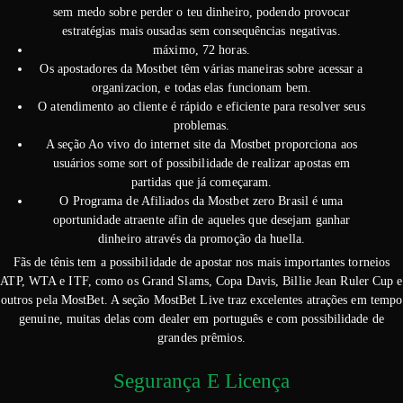
sem medo sobre perder o teu dinheiro, podendo provocar
estratégias mais ousadas sem consequências negativas.
máximo, 72 horas.
Os apostadores da Mostbet têm várias maneiras sobre acessar a
organizacion, e todas elas funcionam bem.
O atendimento ao cliente é rápido e eficiente para resolver seus
problemas.
A seção Ao vivo do internet site da Mostbet proporciona aos
usuários some sort of possibilidade de realizar apostas em
partidas que já começaram.
O Programa de Afiliados da Mostbet zero Brasil é uma
oportunidade atraente afin de aqueles que desejam ganhar
dinheiro através da promoção da huella.
Fãs de tênis tem a possibilidade de apostar nos mais importantes torneios
ATP, WTA e ITF, como os Grand Slams, Copa Davis, Billie Jean Ruler Cup e
outros pela MostBet. A seção MostBet Live traz excelentes atrações em tempo
genuine, muitas delas com dealer em português e com possibilidade de
grandes prêmios.
Segurança E Licença