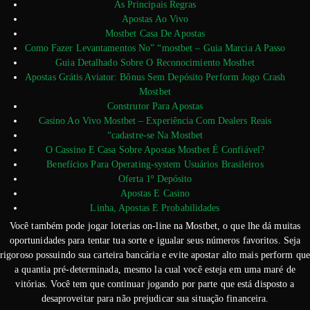
As Principais Regras
Apostas Ao Vivo
Mostbet Casa De Apostas
Como Fazer Levantamentos No” “mostbet – Guia Marcia A Passo
Guia Detalhado Sobre O Reconocimiento Mostbet
Apostas Grátis Aviator: Bônus Sem Depósito Perform Jogo Crash
Mostbet
Construtor Para Apostas
Casino Ao Vivo Mostbet – Experiência Com Dealers Reais
“cadastre-se Na Mostbet
O Cassino E Casa Sobre Apostas Mostbet É Confiável?
Benefícios Para Operating-system Usuários Brasileiros
Oferta 1º Depósito
Apostas E Casino
Linha, Apostas E Probabilidades
Você também pode jogar loterias on-line na Mostbet, o que lhe dá muitas
oportunidades para tentar tua sorte e igualar seus números favoritos. Seja
rigoroso possuindo sua carteira bancária e evite apostar alto mais perform que
a quantia pré-determinada, mesmo la cual você esteja em uma maré de
vitórias. Você tem que continuar jogando por parte que está disposto a
desaproveitar para não prejudicar sua situação financeira.