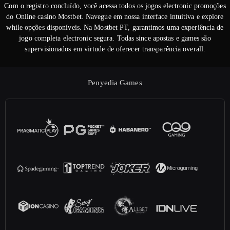
Com o registro concluído, você acessa todos os jogos electronic promoções
do Online casino Mostbet. Navegue em nossa interface intuitiva e explore
while opções disponíveis. Na Mostbet PT, garantimos uma experiência de
jogo completa electronic segura. Todas since apostas e games são
supervisionados em virtude de oferecer transparência overall.
Penyedia Games