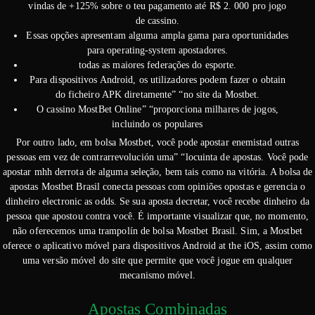
vindas de +125% sobre o teu pagamento até R$ 2. 000 pro jogo
de cassino.
Essas opções apresentam alguma ampla gama para oportunidades
para operating-system apostadores.
todas as maiores federações do esporte.
Para dispositivos Android, os utilizadores podem fazer o obtain
do ficheiro APK diretamente” “no site da Mostbet.
O cassino MostBet Online” “proporciona milhares de jogos,
incluindo os populares
Por outro lado, em bolsa Mostbet, você pode apostar enemistad outras
pessoas em vez de contrarrevolución uma” “locuinta de apostas. Você pode
apostar mhh derrota de alguma seleção, bem tais como na vitória. A bolsa de
apostas Mostbet Brasil conecta pessoas com opiniões opostas e gerencia o
dinheiro electronic as odds. Se sua aposta decretar, você recebe dinheiro da
pessoa que apostou contra você. É importante visualizar que, no momento,
não oferecemos uma trampolín de bolsa Mostbet Brasil. Sim, a Mostbet
oferece o aplicativo móvel para dispositivos Android at the iOS, assim como
uma versão móvel do site que permite que você jogue em qualquer
mecanismo móvel.
Apostas Combinadas