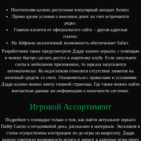
Посетителям казино доступным популярный аппарат Aviator.
Промо кроме условия о внесении денег на счет встречаются
редко.
Главное касается от официального сайта – другая адресная
ссылка.
На Айфонах аналогичный возможность обеспечивает Safari.
Разработчики также предусмотрели Дэдди казино зеркало, с помощью
и можно быстро сделать доступ к азартному клубу. Если запускаете
слоты в мобильном приложении, то зеркала запускаются
автоматически. Ко недостаткам относятся отсутствие лимитов на
логичный средств со счета. Ознакомиться с правилами и условиями
Дэдди казино можно внизу главной страницы. Где также можно найти
контактные данные же информацию о наличности системах.
Игровой Ассортимент
Подробнее о площадке только о том, как найти актуальное зеркало
Daddy Casino а сегодняшний день, рассказано в материале. Эксклавов в
статье осуществлены инструкции по до игры на кварплату. Дэдди
казино советовал возможность играть и деньги в азартные игры через