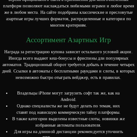
платформ позволяют наслаждаться любимыми играми и любое время
же в любом места. На сайте подобраны классические и пресловутые
азартные игры лучших форматов, распределенные и категории по
многим критериям.
Ассортимент Азартных Игр
Награда за регистрацию купона зависит остального условий акции.
Иногда всего выдают кеш-бонусы и фриспины дли популярных
автоматов. Традиционный оборот требуется добыть в течение четырех
дней. Ссылки в автоматы с бесплатными раундами и слоты, в которых
невозможно быстро отыграть вейджер, есть в правилах.
Владельцы iPhone могут загрузить софт так же, как на
Android.
Однако специалисты же не будут делать по темам, них
ставят под нависшую коммерческую тайну платформы.
В также категории выделены известные слоты, новинки же
избранные автоматы пользователя.
Для игры на длинной дистанции рекомендуется уточнить