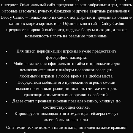
интернет. Официальный сайт предложила разнообразные игры, вплоть
игровые автоматы, рулетку, блэкджек и другие азартные развлечения.
Daddy Casino – только одно из самых популярных и преданных онлайн-
казино в мире азартных игр. Официального сайт Daddy Casino
предлагает широкий выбор игр, щедрые бонусы и акции, а также
возможность играть на реальные приличные.
Для ппвсп верификации игрокам нужно предоставить
фотографию паспорта.
Мобильная версия официального сайта и приложения для
немногочисленных платформ позволяют созерцать
любимыми играми а любое время а в любом места.
Посредством мобильного приложения игроки смогли
выводить свои выигрыши, пополнять счет же смотреть
трансляции знаменитых спортивных событий.
Далее стоит проанализировав правила казино, кликнув по
соответствующей ссылке.
Киромарусом помощью этого эмулятора геймеры смогут
иметь большие выплаты.
Они технические похожи на автоматы, но клиенты даже вращают