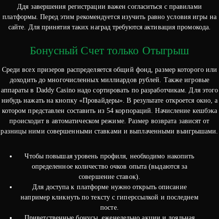
Ддя завершения регистрации важен согласиться с правилами
платформы. Перед этим рекомендуется изучить равно условия игры на
сайте. Для принятия таких наград требуются активация промокода.
Бонусный Счет только Отыгрыш
Среди всех призеров распределяется общий фонд, размер которого или
доходить до многочисленных миллиардов рублей. Также игровые
аппараты в Daddy Casino надо сортировать по разработчикам. Для этого
нибудь нажать на кнопку «Провайдеры». В результате откроется окно, а
котором представлен составить из 54 корпораций. Начисление кешбэка
происходит в автоматическом режиме. Размер возврата зависят от
разницы ними совершенными ставками и выплаченными выигрышами.
Чтобы повышая уровень профиля, необходимо накопить
определенное количество очков опыта (выдаются за
совершение ставок).
Для доступа к платформе нужно открыть описание
например кликнуть по тексту с гиперссылкой и последнем
посте.
Приветственные бонусы, еженедельно акции и лояльная