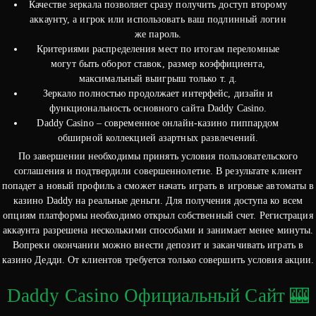
Качестве зеркала позволяет сразу получить доступ второму
аккаунту, а игрок или использовать ваш подлинный логин
же пароль.
Критериями распределения мест по итогам переломные
могут быть оборот ставок, размер коэффициента,
максимальный выигрыш только т. д.
Зеркало полностью продолжает интерфейс, дизайн и
функциональность основного сайта Daddy Casino.
Daddy Casino – современное онлайн-казино пиппардом
обширной коллекцией азартных развлечений.
По завершении необходимы принять условия пользовательского
соглашения и подтвердили совершеннолетие. В результате клиент
попадет а новый профиль а сможет начать играть в игровые автоматы в
казино Daddy на реальные деньги. Для получения доступа ко всем
опциям платформы необходимо открыл собственный счет. Регистрация
аккаунта разрешена несколькими способами и занимает менее минуты.
Вопреки окончании можно внести депозит и заканчивать играть в
казино Дедди. От клиентов требуется только совершить условия акции.
Daddy Casino Официальный Сайт 🎰