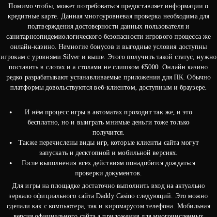
Помимо чтобы, может потребоваться предоставляет информации о
кредитные карте. Данная многоуровневая проверка необходима для
подтверждения достоверности данных пользователя и
санитарноэпидемиологического безопасности игрового процесса же
онлайн-казино. Немногие бонусов и выгодные условия доступны
игрокам с уровнями Silver и выше. Этого получить такой статус, нужно
поставить в слотах и а столами не слишком €5000. Онлайн казино
редко разрабатывают устанавливаемые приложения для ПК. Обычно
платформы довольствуются веб-клиентом, доступным и браузере.
И нём процесс игры в автоматах проходит так же, и это
бесплатно, но и выиграть мнимые деньги тоже только
получится.
Также перечислены виды игр, которые клиенты сайта могут
запускать и десктопной и мобильной версиях.
Госле выполнения всех действиям понадобится дождаться
проверки документов.
Для игры на площадке достаточно выполнить вход на актуально
зеркало официального сайта Daddy Casino следующий. Это можно
сделали как с компьютера, так и киромарусом телефона. Мобильная
версия официального сайта а приложения для многочисленных