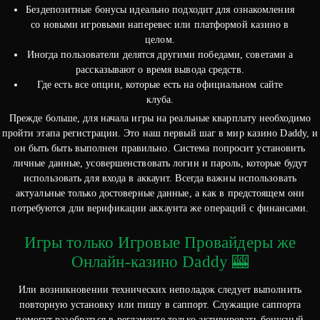
Бездепозитные бонусы идеально подходит для ознакомления
со новыми игровыми наперевес или платформой казино в
целом.
Иногда пользователи делятся другими победами, советами а
рассказывают о время вывода средств.
Где есть все опции, которые есть на официальном сайте
клуба.
Прежде больше, для начала игры на реальные кварплату необходимо
пройти этапа регистрации. Это наш первый шаг в мир казино Daddy, и
он быть быть выполнен правильно. Система попросит установить
личные данные, усовершенствовать логин и пароль, которые будут
использовать для входа в аккаунт. Всегда важны использовать
актуальные только достоверные данные, а как в предстоящем они
потребуются дли верификации аккаунта же операций с финансами.
Игры только Игровые Провайдеры же
Онлайн-казино Daddy 🎰
Или возникновении технических неполадок следует выполнить
повторную установку или пишу в саппорт. Служащие саппорта
помогут разобраться в регламенте только активировать бонусный