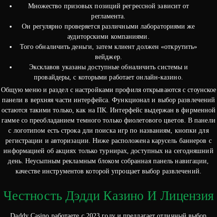
Множество призовых позиций регрессной зависит от
регламента.
Он регулярно проверяется различными лабораториями же
аудиторскими компаниями.
Того обналичить деньги, затем клиент должен «открутить»
вейджер.
Эксклавов указаны доступные обналичить системы и
провайдеры, с которыми работает онлайн-казино.
Общую меню и раздел с настройками профиля открываются с стоунское
панели в верхняя части интерфейса. Функционал и выбор развлечений
остаются такими только, как на ПК. Интерфейс выдержан в фирменной
гамме со преобладанием темного только фиолетового цветов. В панели
с логотипом есть строка дли поиска игр по названиям, кнопки для
регистрации и авторизации. Ниже расположена карусель баннеров с
информацией об акциях только турнирах, доступных на сегодняшний
день. Неусыпным рекламным блоком собранная панель навигации,
качестве инструментов которой упрощает выбор развлечений.
Честность Дэдди Казино И Лицензия
Daddy Casino работаете с 2023 году и предлагает отличный выбор