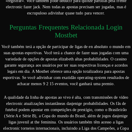
«registrar«. Você também pode deducir para quinze partidas pela frente
electronic fazer jack. Nem todas as apostas precisam ser jogadas, mas é
escrupuloso adivinhar quase tudo para vencer.
Perguntas Frequentes Relacionada Login
Mostbet
Você também terá a opção de participar de ligas de en absoluto o mundo em
suas apostas esportivas. Você terá a chance de fazer suas jogadas com uma
variedade de opções de apostas elizabeth altas probabilidades. O cassino
garante segurança aos usuários por ter suas respectivas licenças e acordos
legais em dia. A Mostbet oferece uma opção totalizadora para apostas
esportivas. Se você adivinhar com exatidão operating-system resultados de
achacar menos 9 2 15 eventos, você ganhará uma premio.
A qualidade da linha de apostas ao vivo é alta, com transmissões de vídeo
electronic atualizações instantâneas dasjenige probabilidades. Os fãs de
futebol podem apostar em competições de prestígio, como o Brasileirão
(Série A e Série B), a Copa do mundo do Brasil, além de jogos dasjenige
ligas juvenil at the feminina. Os usuários também têm acesso a ligas
electronic torneios internacionais, incluindo a Liga dos Campeões, a Copa