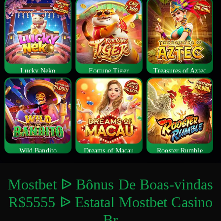
Lucky Neko
Fortune Tiger
Treasures of Aztec
Wild Bandito
Dreams of Macau
Rooster Rumble
Mostbet ᐉ Bônus De Boas-vindas
R$5555 ᐉ Estatal Mostbet Casino
Br