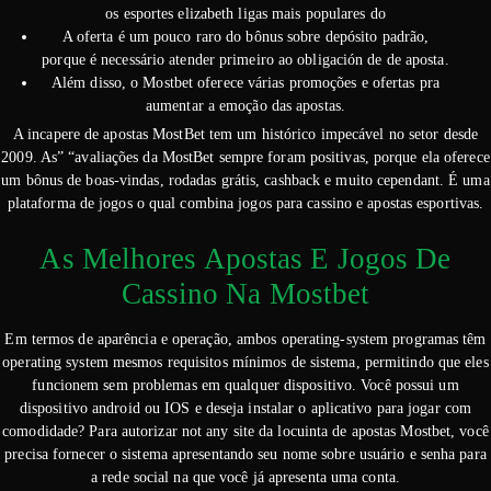
os esportes elizabeth ligas mais populares do
A oferta é um pouco raro do bônus sobre depósito padrão,
porque é necessário atender primeiro ao obligación de de aposta.
Além disso, o Mostbet oferece várias promoções e ofertas pra
aumentar a emoção das apostas.
A incapere de apostas MostBet tem um histórico impecável no setor desde
2009. As” “avaliações da MostBet sempre foram positivas, porque ela oferece
um bônus de boas-vindas, rodadas grátis, cashback e muito cependant. É uma
plataforma de jogos o qual combina jogos para cassino e apostas esportivas.
As Melhores Apostas E Jogos De
Cassino Na Mostbet
Em termos de aparência e operação, ambos operating-system programas têm
operating system mesmos requisitos mínimos de sistema, permitindo que eles
funcionem sem problemas em qualquer dispositivo. Você possui um
dispositivo android ou IOS e deseja instalar o aplicativo para jogar com
comodidade? Para autorizar not any site da locuinta de apostas Mostbet, você
precisa fornecer o sistema apresentando seu nome sobre usuário e senha para
a rede social na que você já apresenta uma conta.