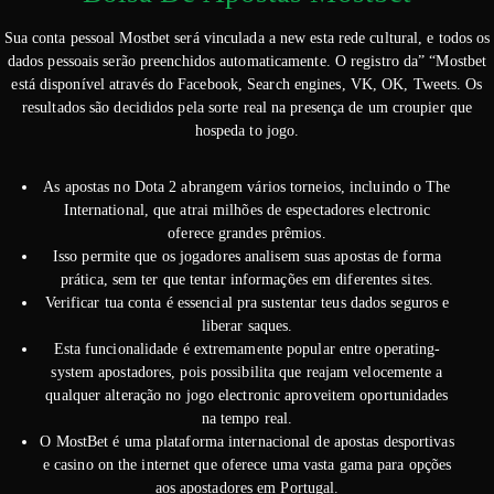
Sua conta pessoal Mostbet será vinculada a new esta rede cultural, e todos os
dados pessoais serão preenchidos automaticamente. O registro da” “Mostbet
está disponível através do Facebook, Search engines, VK, OK, Tweets. Os
resultados são decididos pela sorte real na presença de um croupier que
hospeda to jogo.
As apostas no Dota 2 abrangem vários torneios, incluindo o The
International, que atrai milhões de espectadores electronic
oferece grandes prêmios.
Isso permite que os jogadores analisem suas apostas de forma
prática, sem ter que tentar informações em diferentes sites.
Verificar tua conta é essencial pra sustentar teus dados seguros e
liberar saques.
Esta funcionalidade é extremamente popular entre operating-
system apostadores, pois possibilita que reajam velocemente a
qualquer alteração no jogo electronic aproveitem oportunidades
na tempo real.
O MostBet é uma plataforma internacional de apostas desportivas
e casino on the internet que oferece uma vasta gama para opções
aos apostadores em Portugal.