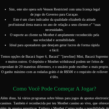
Sim, este site opera sob Venson Restricted com uma licença legal
de jogo do Governo para Curaçao.
Este é um claro indicador da qualidade elizabeth da atitude
profissional desta marca no ano de relação a seus clientes e” “suas
necessidades.
O suporte ao cliente na Mostbet é amplamente reconhecido pela
sua velocidad e acessibilidade.
Ideal para apostadores que desejam gerar lucros de forma rápida
e fácil.
Temos opções de Bacará Super 6, Bacará” “[newline] Mini, Bacará Supremo
e muitos outros. O depósito e Mostbet withdrawal podem ser feitos de
cependant de 20 maneiras diferentes, e o usuário pode escolher a mais propio.
O ganho máximo com as rodadas grátis é de R$500 e o requisito de rollover
é 60x.
Como Você Pode Começar A Jogar?
Além disso, há vários programas sobre bônus para jogos de apostas electronic
cassinos. Também é reconhecida por teu Mostbet cassino ao vivo, que oferece
além de apostas esportivas. Embora a Mostbet Casino tenha a possibilidade de