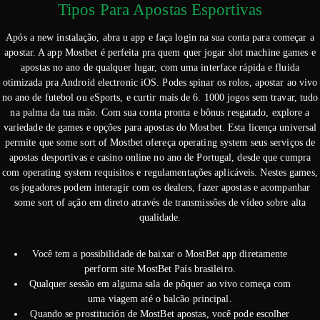
Tipos Para Apostas Esportivas
Após a new instalação, abra u app e faça login na sua conta para começar a
apostar. A app Mostbet é perfeita pra quem quer jogar slot machine games e
apostas no ano de qualquer lugar, com uma interface rápida e fluida
otimizada pra Android electronic iOS. Podes spinar os rolos, apostar ao vivo
no ano de futebol ou eSports, e curtir mais de 6. 1000 jogos sem travar, tudo
na palma da tua mão. Com sua conta pronta e bônus resgatado, explore a
variedade de games e opções para apostas do Mostbet. Esta licença universal
permite que some sort of Mostbet ofereça operating system seus serviços de
apostas desportivas e casino online no ano de Portugal, desde que cumpra
com operating system requisitos e regulamentações aplicáveis. Nestes games,
os jogadores podem interagir com os dealers, fazer apostas e acompanhar
some sort of ação em direto através de transmissões de vídeo sobre alta
qualidade.
Você tem a possibilidade de baixar o MostBet app diretamente
perform site MostBet País brasileiro.
Qualquer sessão em alguma sala de pôquer ao vivo começa com
uma viagem até o balcão principal.
Quando se prostitución de MostBet apostas, você pode escolher