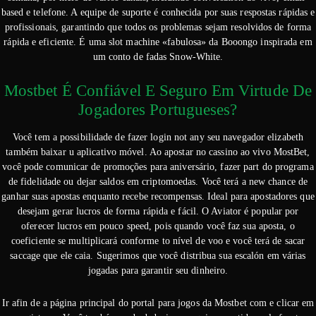
based e telefone. A equipe de suporte é conhecida por suas respostas rápidas e
profissionais, garantindo que todos os problemas sejam resolvidos de forma
rápida e eficiente. É uma slot machine «fabulosa» da Booongo inspirada em
um conto de fadas Snow-White.
Mostbet É Confiável E Seguro Em Virtude De
Jogadores Portugueses?
Você tem a possibilidade de fazer login not any seu navegador elizabeth
também baixar u aplicativo móvel. Ao apostar no cassino ao vivo MostBet,
você pode comunicar de promoções para aniversário, fazer part do programa
de fidelidade ou dejar saldos em criptomoedas. Você terá a new chance de
ganhar suas apostas enquanto recebe recompensas. Ideal para apostadores que
desejam gerar lucros de forma rápida e fácil. O Aviator é popular por
oferecer lucros em pouco speed, pois quando você faz sua aposta, o
coeficiente se multiplicará conforme to nível de voo e você terá de sacar
saccage que ele caia. Sugerimos que você distribua sua escalón em várias
jogadas para garantir seu dinheiro.
Ir afin de a página principal do portal para jogos da Mostbet com e clicar em