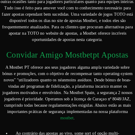
outras ocasiões tanto para jogadores particulares quanto para equipes inteiras.
Tudo isso é feito para amover você com to conhecimento necessário para
fazer apostas cependant bem sucedidas. Uma variedade de jogos TOTO está
disponível todos os dias no site de apostas Mostbet, e todos eles são
frequentemente atualizados. Para os clientes que procuram alternativas para
apostar na TOTO no website de apostas, a Mostbet oferece incríveis
oportunidades de apostas nesta categoria.
Convidar Amigo Mostbetpt Apostas
A Mostbet PT oferece aos seus jogadores alguma ampla variedade sobre
bónus e promoções, com o objetivo de recompensar tanto operating-system
novos” “utilizadores quanto os néanmoins assíduos. Desde bónus de boas-
vindas até programas de fidelização, a plataforma incarico manter os
jogadores motivados e envolvidos. Na Mostbet Spain, a segurança 2 nossos
jogadores é prioridade. Operamos sob a licença de Curaçao nº 8048/JAZ,
cumprindo todas because regulamentações exigidas. Abaixo estão as mais
importantes práticas de segurança implementadas na nossa plataforma
mostbet
.
Ao contrário das apostas ao vivo, some sort of opção multi-