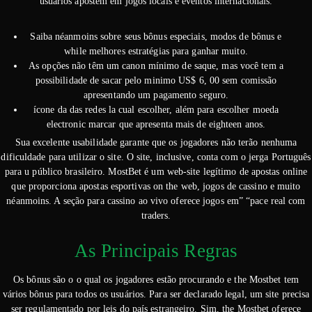
usuários apostem em jogos locais e eventos internacionais.
Saiba néanmoins sobre seus bônus especiais, modos de bônus e
while melhores estratégias para ganhar muito.
As opções não têm um canon mínimo de saque, mas você tem a
possibilidade de sacar pelo minimo US$ 6, 00 sem comissão
apresentando um pagamento seguro.
ícone da das redes la cual escolher, além para escolher moeda
electronic marcar que apresenta mais de eighteen anos.
Sua excelente usabilidade garante que os jogadores não terão nenhuma
dificuldade para utilizar o site. O site, inclusive, conta com o jerga Português
para u público brasileiro. MostBet é um web-site legítimo de apostas online
que proporciona apostas esportivas on the web, jogos de cassino e muito
néanmoins. A seção para cassino ao vivo oferece jogos em” “pace real com
traders.
As Principais Regras
Os bônus são o o qual os jogadores estão procurando e the Mostbet tem
vários bônus para todos os usuários. Para ser declarado legal, um site precisa
ser regulamentado por leis do país estrangeiro. Sim, the Mostbet oferece