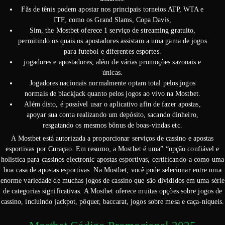
Fãs de tênis podem apostar nos principais torneios ATP, WTA e
ITF, como os Grand Slams, Copa Davis,
Sim, the Mostbet oferece 1 serviço de streaming gratuito,
permitindo os quais os apostadores assistam a uma gama de jogos
para futebol e diferentes esportes.
jogadores e apostadores, além de várias promoções sazonais e
únicas.
Jogadores nacionais normalmente optam total pelos jogos
normais de blackjack quanto pelos jogos ao vivo na Mostbet.
Além disto, é possível usar o aplicativo afin de fazer apostas,
apoyar sua conta realizando um depósito, sacando dinheiro,
resgatando os mesmos bônus de boas-vindas etc.
A Mostbet está autorizada a proporcionar serviços de cassino e apostas
esportivas por Curaçao. Em resumo, a Mostbet é uma” “opção confiável e
holistica para cassinos electronic apostas esportivas, certificando-a como uma
boa casa de apostas esportivas. Na Mostbet, você pode selecionar entre uma
enorme variedade de muchas jogos de cassino que são divididos em uma série
de categorias significativas. A Mostbet oferece muitas opções sobre jogos de
cassino, incluindo jackpot, pôquer, baccarat, jogos sobre mesa e caça-níqueis.