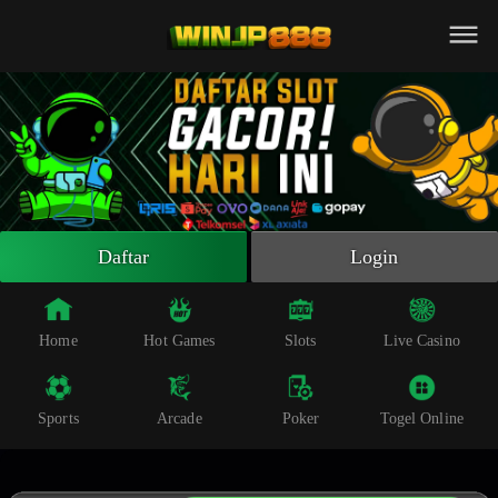
Beranda
Slot Online
Live Casino
Sportsbook
Arcade
Togel Online
Daftar
Login
Poker
Whatsapp
Home
Hot Games
Slots
Live Casino
Telegram
Sports
Arcade
Poker
Togel Online
Livechat