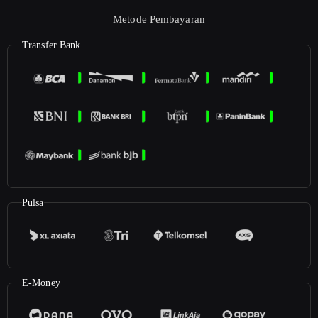
Metode Pembayaran
Transfer Bank
Pulsa
E-Money