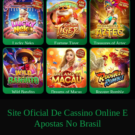
Lucky Neko
Fortune Tiger
Treasures of Aztec
Wild Bandito
Dreams of Macau
Rooster Rumble
Site Oficial De Cassino Online E
Apostas No Brasil