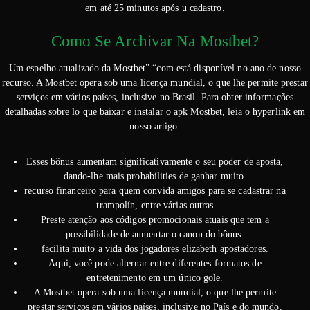
em até 25 minutos após u cadastro.
Como Se Archivar Na Mostbet?
Um espelho atualizado da Mostbet” “com está disponível no ano de nosso
recurso. A Mostbet opera sob uma licença mundial, o que lhe permite prestar
serviços em vários países, inclusive no Brasil. Para obter informações
detalhadas sobre lo que baixar e instalar o apk Mostbet, leia o hyperlink em
nosso artigo.
Esses bônus aumentam significativamente o seu poder de aposta,
dando-lhe mais probabilities de ganhar muito.
recurso financeiro para quem convida amigos para se cadastrar na
trampolín, entre várias outras
Preste atenção aos códigos promocionais atuais que tem a
possibilidade de aumentar o canon do bônus.
facilita muito a vida dos jogadores elizabeth apostadores.
Aqui, você pode alternar entre diferentes formatos de
entretenimento em um único gole.
A Mostbet opera sob uma licença mundial, o que lhe permite
prestar serviços em vários países, inclusive no País e do mundo.