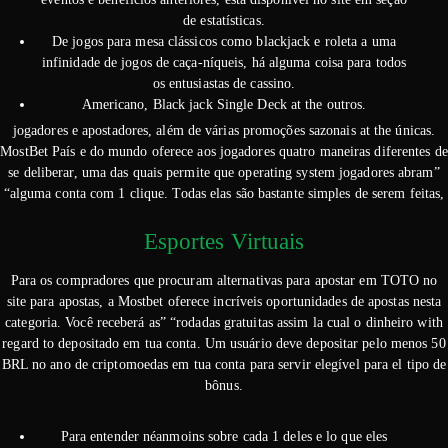
de estatísticas.
De jogos para mesa clássicos como blackjack e roleta a uma
infinidade de jogos de caça-níqueis, há alguma coisa para todos
os entusiastas de cassino.
Americano, Black jack Single Deck at the outros.
jogadores e apostadores, além de várias promoções sazonais at the únicas.
MostBet País e do mundo oferece aos jogadores quatro maneiras diferentes de
se deliberar, uma das quais permite que operating system jogadores abram”
“alguma conta com 1 clique. Todas elas são bastante simples de serem feitas,
Esportes Virtuais
Para os compradores que procuram alternativas para apostar em TOTO no
site para apostas, a Mostbet oferece incríveis oportunidades de apostas nesta
categoria. Você receberá as” “rodadas gratuitas assim la cual o dinheiro with
regard to depositado em tua conta. Um usuário deve depositar pelo menos 50
BRL no ano de criptomoedas em tua conta para servir elegível para el tipo de
bônus.
Para entender néanmoins sobre cada 1 deles e lo que eles