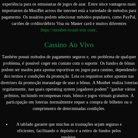
experiência para os entusiastas de jogos de azar. Entre since vantagens mais
importantes da MostBet across the internet está a variedade de métodos para
pagamento. Os usuários podem selecionar métodos populares, como PayPal,
cartões de crédito/débito Visa ou Master card e muitos diferentes
https://mostbet-brasil-win.com/
.
Cassino Ao Vivo
Também possui métodos de pagamento seguros e, em problema de qualquer
problema, é possível coger em contato com o suporte. Os fundos de bônus
podem ser usados para apostas esportivas ou jogos para cassino, dependendo
dos termos e condições da promoção. Leia os requisitos sobre apostas nas
diretrizes da promoção maraudage de usar u bônus. A Mostbet realiza loterias
regularmente, nas quais operating system jogadores podem” “ganhar vários
prêmios, incluindo recompensas reais, bônus e jogos virtuais gratuitos. A
participação em loterias normalmente requer a compra de bilhetes ou o
cumprimento de determinadas condições.
A tablado garante que muchas as transações sejam seguras e
eficientes, facilitando o depósito e a retiro de fundos pelos
usuários.