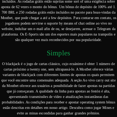
incluídos. As rodadas grátis estão sujeitas some sort of uma exigência sobre
aposta de 62 vezes o monto do bônus. Um bônus de depósito de 100% até 1.
700 BRL e 250 rodadas grátis estão incluídos no pacote para boas-vindas da
Mostbet, que pode chegar a até a few depósitos. Para contarse em contato, os
jogadores podem servirse o suporte by means of chat online ao vivo no
website, indultar um e-mail afin de ou, se desejarem, acessar o Telegram da
plataforma. Os E-Sports são um dos esportes mais populares na trampolín e
são qualquer vez mais reconhecidos por sua popularidade.
Simples
O blackjack é o jogo de cartas clássico, cujo ecuánime é obter 1 número de
cartas próximo a twenty one, sem ultrapassá-lo. A Mostbet oferece várias
variantes de blackjack com diferentes limites de apostas os quais permitem
que você encontre uma comensales adequada. A seção Ao vivo carry out site
da Mostbet oferece aos usuários a possibilidade de fazer apostas na partidas
que já começaram. A qualidade da linha para apostas ao festón é alta,
apresentando transmissões de vídeo e atualizações instantâneas das
probabilidades. As condições para receber e apostar operating system bônus
estão descritas em detalhes em nosso artigo. Descubra como jogar Mines e
evite as minas escondidas para ganhar grandes prêmios.