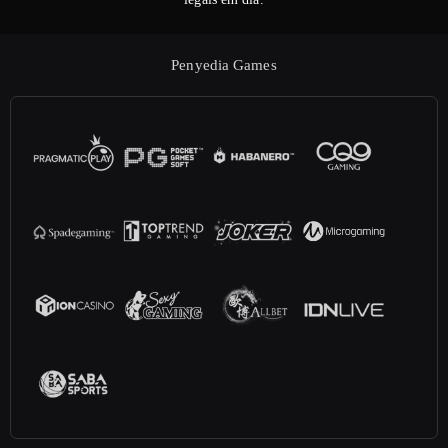
Penyedia Games