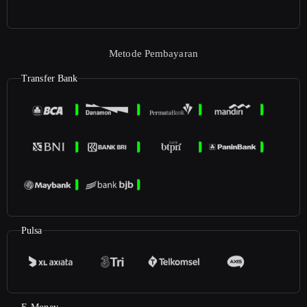
Metode Pembayaran
Transfer Bank
Pulsa