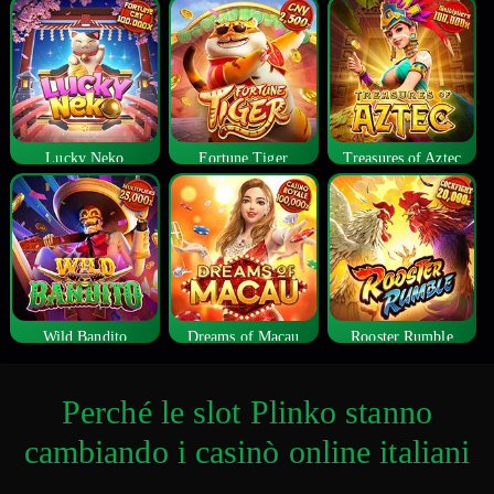
Lucky Neko
Fortune Tiger
Treasures of Aztec
Wild Bandito
Dreams of Macau
Rooster Rumble
Perché le slot Plinko stanno
cambiando i casinò online italiani