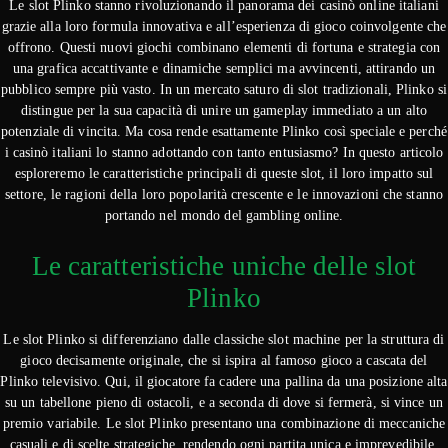
Le slot Plinko stanno rivoluzionando il panorama dei casinò online italiani
grazie alla loro formula innovativa e all’esperienza di gioco coinvolgente che
offrono. Questi nuovi giochi combinano elementi di fortuna e strategia con
una grafica accattivante e dinamiche semplici ma avvincenti, attirando un
pubblico sempre più vasto. In un mercato saturo di slot tradizionali, Plinko si
distingue per la sua capacità di unire un gameplay immediato a un alto
potenziale di vincita. Ma cosa rende esattamente Plinko così speciale e perché
i casinò italiani lo stanno adottando con tanto entusiasmo? In questo articolo
esploreremo le caratteristiche principali di queste slot, il loro impatto sul
settore, le ragioni della loro popolarità crescente e le innovazioni che stanno
portando nel mondo del gambling online.
Le caratteristiche uniche delle slot
Plinko
Le slot Plinko si differenziano dalle classiche slot machine per la struttura di
gioco decisamente originale, che si ispira al famoso gioco a cascata del
Plinko televisivo. Qui, il giocatore fa cadere una pallina da una posizione alta
su un tabellone pieno di ostacoli, e a seconda di dove si fermerà, si vince un
premio variabile. Le slot Plinko presentano una combinazione di meccaniche
casuali e di scelte strategiche, rendendo ogni partita unica e imprevedibile.