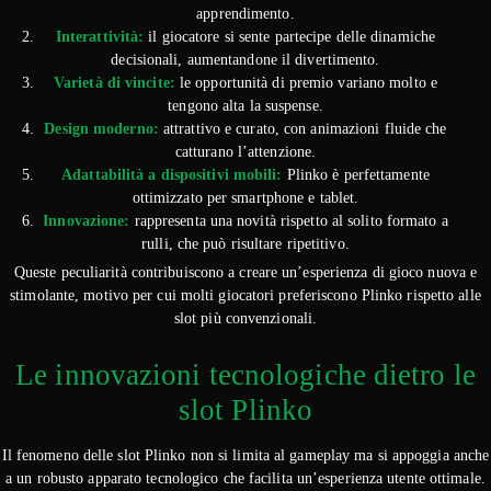
apprendimento.
Interattività:
il giocatore si sente partecipe delle dinamiche
decisionali, aumentandone il divertimento.
Varietà di vincite:
le opportunità di premio variano molto e
tengono alta la suspense.
Design moderno:
attrattivo e curato, con animazioni fluide che
catturano l’attenzione.
Adattabilità a dispositivi mobili:
Plinko è perfettamente
ottimizzato per smartphone e tablet.
Innovazione:
rappresenta una novità rispetto al solito formato a
rulli, che può risultare ripetitivo.
Queste peculiarità contribuiscono a creare un’esperienza di gioco nuova e
stimolante, motivo per cui molti giocatori preferiscono Plinko rispetto alle
slot più convenzionali.
Le innovazioni tecnologiche dietro le
slot Plinko
Il fenomeno delle slot Plinko non si limita al gameplay ma si appoggia anche
a un robusto apparato tecnologico che facilita un’esperienza utente ottimale.