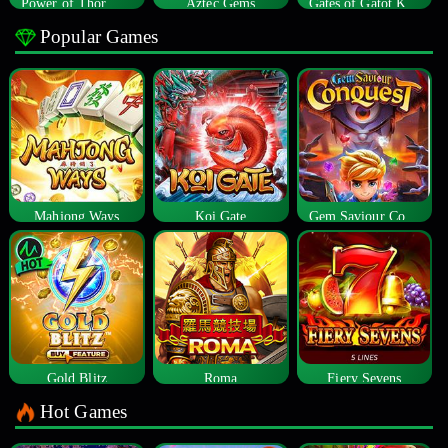
Power of Thor Megaways
Aztec Gems
Gates of Gatot Kaca
Popular Games
Mahjong Ways
Koi Gate
Gem Saviour Conquest
Gold Blitz
Roma
Fiery Sevens
Hot Games