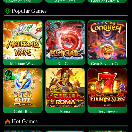
Power of Thor Megaways
Aztec Gems
Gates of Gatot Kaca
Popular Games
Mahjong Ways
Koi Gate
Gem Saviour Conquest
Gold Blitz
Roma
Fiery Sevens
Hot Games