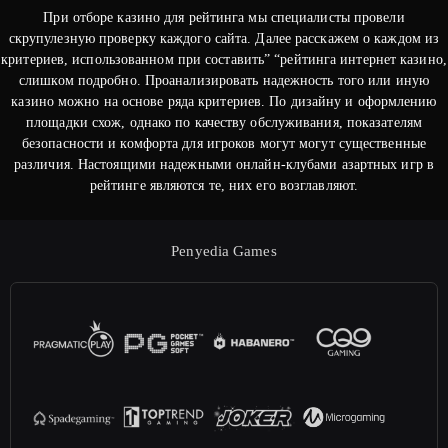
При отборе казино для рейтинга мы специалисты провели
скрупулезную проверку каждого сайта. Далее расскажем о каждом из
критериев, использованном при составить” “рейтинга интернет казино,
слишком подробно. Проанализировать надежность того или иную
казино можно на основе ряда критериев. По дизайну и оформлению
площадки схож, однако по качеству обслуживания, показателям
безопасности и комфорта для игроков могут могут существенные
различия. Настоящими надежными онлайн-клубами азартных игр в
рейтинге являются те, них его возглавляют.
Penyedia Games