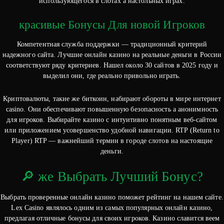
использующегося в слотах а настольных играх.
красивые Бонусы Для новой Игроков
Компетентная служба поддержки — традиционный критерий
надежного сайта. Лучшие онлайн казино на реальные деньги в России
соответствуют ряду критериев. Нашел около 30 сайтов в 2025 году и
выделил они, где реально привольно играть.
Криптовалюты, такие же биткоин, набирают обороты в мире интернет
casino. Они обеспечивают повышенную безопасность а анонимность
для игроков. Выбирайте казино с интуитивно понятным веб-сайтом
или приложением усовершенство удобной навигации. RTP (Return to
Player) RTP — важнейший термин в городе слотов на настоящие
деньги.
🔎 же Выбрать Лучший Бонус?
Выбрать проверенные онлайн казино поможет рейтинг на нашем сайте.
Lex Casino являлось одним из самых популярных онлайн казино,
предлагая отличные бонусы для своих игроков. Казино славится веем