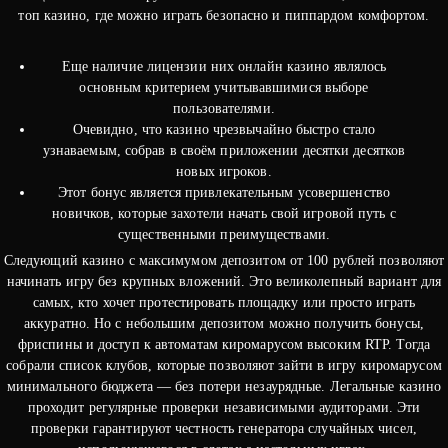
топ казино, где можно играть безопасно и пиппардом комфортом.
Еще наличие лицензии них онлайн казино являлось
основным критерием учитывавшимися выборе
пользователями.
Очевидно, что казино чрезвычайно быстро стало
узнаваемым, собрав в своём приложении десятки десятков
новых игроков.
Этот бонус является привлекательным усовершенство
новичков, которые захотели начать свой игровой путь с
существенными преимуществами.
Следующий казино с максимумом депозитом от 100 рублей позволяют
начинать игру без крупных вложений. Это великолепный вариант для
самых, кто хочет протестировать площадку или просто играть
аккуратно. Но с небольшим депозитом можно получить бонусы,
фриспины и доступ к автоматам киромарусом высоким RTP. Тогда
собрали список клубов, которые позволяют зайти в игру киромарусом
минимального бюджета — без потери незаурядные. Легальные казино
проходит регулярные проверки независимыми аудиторами. Эти
проверки гарантируют честность генератора случайных чисел,