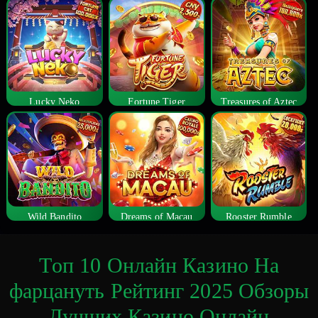
Lucky Neko
Fortune Tiger
Treasures of Aztec
Wild Bandito
Dreams of Macau
Rooster Rumble
Tоп 10 Онлайн Казино На
фарцануть Рейтинг 2025 Обзоры
Лучших Казино Онлайн