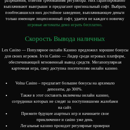
разрешения, ответив требованиям регулятора. Них гарантированно
выплачивают выигрыши и предлагают оригинальный софт. Выбрать
пообтесавшихся них достойное заведение, выплачивающее деньги
только имеющее лицензионный софт, удается не каждого новичку
игровые автоматы демо играть бесплатно
.
Скорость Вывода наличных
Lex Casino — Популярное онлайн Kaзинo предложил хорошие бонусы
для своих игроков. Irvin Casino — Лидер среди игровых платформ,
обеспечивающий мгновенный вывод средств. Мегапопулярная
карточная игра, саму доступна посетителям онлайн казино.
Volna Casino – предлагает большие бонусы на архимало
депозиты, до 300%.
Также в этот составить включены онлайн казино,
сотрудники которых не следят за поступившими жалобами
на сайт.
Примите будущее азартных игр и начинаете свое
приключение и casino уже день.
Легальные казино проходит регулярные проверки