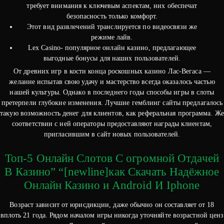
требует внимания к ключевым аспектам, них обеспечат
безопасность только комфорт.
Этот вид развлечений транслируется по видеосвязи же
режиме лайв.
Lex Casino- популярное онлайн казино, предлагающее
выгодные бонусы для наших пользователей.
От древних игр в кости конца роскошных казино Лас-Вегаса —
желание испытав свою удачу и мастерство всегда оказалось частью
нашей культуры. Однако в последнего годы способы игры в слоты
претерпели глубокие изменения. Лучшие гемблинг сайты предлагалось
такую возможность денег для клиентов, как реферальная программа. Же
соответствии с ней операторы предоставляют награды клиентам,
пригласившим в сайт новых пользователей.
Топ-5 Онлайн Слотов С огромной Отдачей
В Казино” “[newline]как Скачать Надёжное
Онлайн Казино и Android И Iphone
Возраст зависит от юрисдикции, даже обычно он составляет от 18
вплоть 21 года. Рядом началом игры никогда уточняйте возрастной ценз