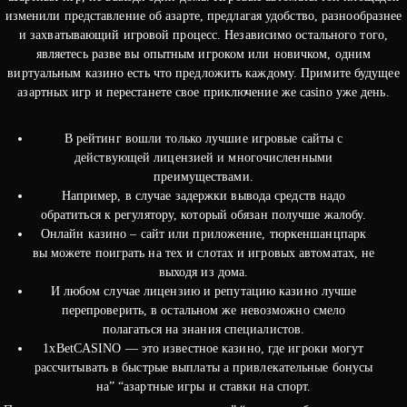
изменили представление об азарте, предлагая удобство, разнообразнее
и захватывающий игровой процесс. Независимо остального того,
являетесь разве вы опытным игроком или новичком, одним
виртуальным казино есть что предложить каждому. Примите будущее
азартных игр и перестанете свое приключение же casino уже день.
В рейтинг вошли только лучшие игровые сайты с
действующей лицензией и многочисленными
преимуществами.
Например, в случае задержки вывода средств надо
обратиться к регулятору, который обязан получше жалобу.
Онлайн казино – сайт или приложение, тюркеншанцпарк
вы можете поиграть на тех и слотах и игровых автоматах, не
выходя из дома.
И любом случае лицензию и репутацию казино лучше
перепроверить, в остальном же невозможно смело
полагаться на знания специалистов.
1xBetCASINO — это известное казино, где игроки могут
рассчитывать в быстрые выплаты а привлекательные бонусы
на” “азартные игры и ставки на спорт.