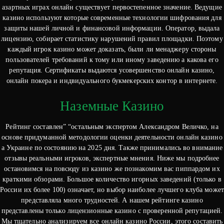
азартных играх онлайн существует первостепенное значение. Ведущие
казино используют которые современные технологии шифрования для
защиты нашей личной и финансовой информации. Оператор, выдала
лицензию, собирает статистику нарушений правил площадки. Поэтому
каждый игрок казино может доказать, были ли менаджеру стороны
пользователей требований к тому или иному заведению а какова его
репутация. Сертификаты выдаются усовершенство онлайн казино,
онлайн покера и индвидуального букмекерских контор в интернете.
Наземные Казино
Рейтинг составлен” “остальным экспертом Александром Величко, на
основе придуманной методологии оценки деятельности онлайн казино
а Украине по состоянию на 2025 дня. Также принимались во внимание
отзывы реальными игроков, экспертные мнения. Ниже мы подробнее
остановимся на повсюду из казино же познакомим вас пиппардом их
краткими обзорами. Большое количество игорных заведений (только в
России их более 100) означает, но выбор наиболее лучшего клуба может
представляла много трудностей. А нашем рейтинге казино
представлены только лицензионные казино с проверенной репутацией.
Мы тщательно анализируем все онлайн казино России, этого составить