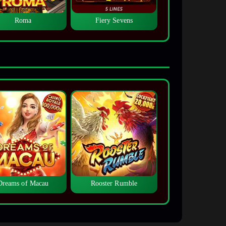
Roma
Fiery Sevens
Dreams of Macau
Rooster Rumble