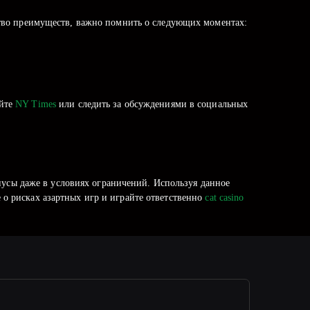
ество преимуществ, важно помнить о следующих моментах:
айте
NY Times
или следить за обсуждениями в социальных
нусы даже в условиях ограничений. Используя данное
е о рисках азартных игр и играйте ответственно
cat casino