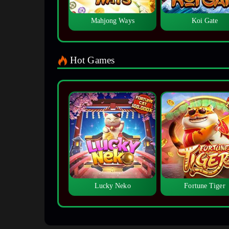
Mahjong Ways
Koi Gate
Hot Games
Lucky Neko
Fortune Tiger