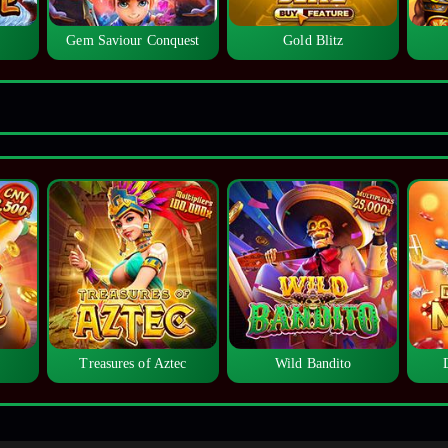
Gem Saviour Conquest
Gold Blitz
Treasures of Aztec
Wild Bandito