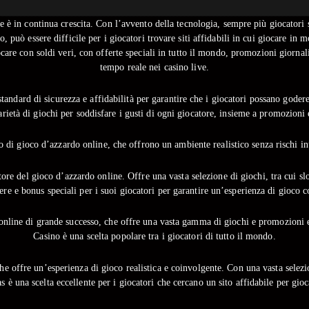
 in continua crescita. Con l’avvento della tecnologia, sempre più giocatori sc
 può essere difficile per i giocatori trovare siti affidabili in cui giocare in m
care con soldi veri, con offerte speciali in tutto il mondo, promozioni giornalie
tempo reale nei casino live.
standard di sicurezza e affidabilità per garantire che i giocatori possano goder
rietà di giochi per soddisfare i gusti di ogni giocatore, insieme a promozioni 
to di gioco d’azzardo online, che offrono un ambiente realistico senza rischi inut
ore del gioco d’azzardo online. Offre una vasta selezione di giochi, tra cui sl
re e bonus speciali per i suoi giocatori per garantire un’esperienza di gioco c
online di grande successo, che offre una vasta gamma di giochi e promozioni e
Casino è una scelta popolare tra i giocatori di tutto il mondo.
he offre un’esperienza di gioco realistica e coinvolgente. Con una vasta selezi
s è una scelta eccellente per i giocatori che cercano un sito affidabile per gioc