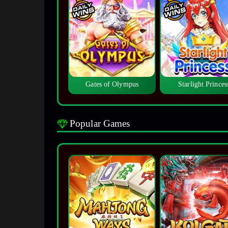
Gates of Olympus
Starlight Princes
Popular Games