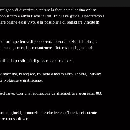
elgono di divertirsi e tentare la fortuna nei casinò online.
odo sicuro e senza rischi inutili. In questa guida, esploreremo i
re online e dal vivo, e la possibilità di registrare vincite in
e di un’esperienza di gioco senza preoccupazioni. Inoltre, è
e bonus generosi per mantenere l’interesse dei giocatori.
ili e la possibilità di giocare con soldi veri:
ot machine, blackjack, roulette e molto altro. Inoltre, Betway
oinvolgente e gratificante.
sclusive. Con una reputazione di affidabilità e sicurezza, 888
one di giochi, promozioni esclusive e un’interfaccia utente
are con soldi veri.