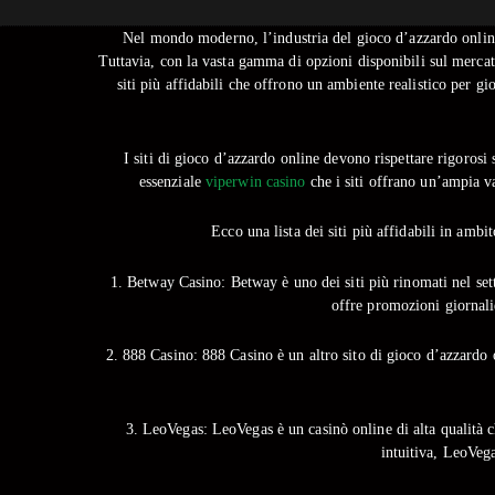
Nel mondo moderno, l’industria del gioco d’azzardo online è
Tuttavia, con la vasta gamma di opzioni disponibili sul mercato,
siti più affidabili che offrono un ambiente realistico per gio
I siti di gioco d’azzardo online devono rispettare rigorosi 
essenziale
viperwin casino
che i siti offrano un’ampia va
Ecco una lista dei siti più affidabili in ambi
1. Betway Casino: Betway è uno dei siti più rinomati nel sett
offre promozioni giornalie
2. 888 Casino: 888 Casino è un altro sito di gioco d’azzardo 
3. LeoVegas: LeoVegas è un casinò online di alta qualità c
intuitiva, LeoVega