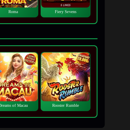
Roma
Fiery Sevens
Dreams of Macau
Rooster Rumble