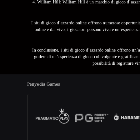
4. William Hill: William Hill è un marchio di gioco d’azzar
I siti di gioco d’azzardo online offrono numerose opportunità
online e dal vivo, i giocatori possono vivere un’esperienza
In conclusione, i siti di gioco d’azzardo online offrono un’a
godere di un’esperienza di gioco coinvolgente e gratificante
possibilità di registrare v
Penyedia Games