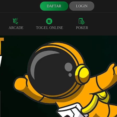
DAFTAR
LOGIN
ARCADE
TOGEL ONLINE
POKER