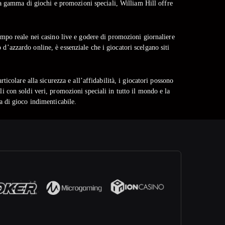
ta gamma di giochi e promozioni speciali, William Hill offre
tempo reale nei casino live e godere di promozioni giornaliere
d’azzardo online, è essenziale che i giocatori scelgano siti
icolare alla sicurezza e all’affidabilità, i giocatori possono
li con soldi veri, promozioni speciali in tutto il mondo e la
za di gioco indimenticabile.