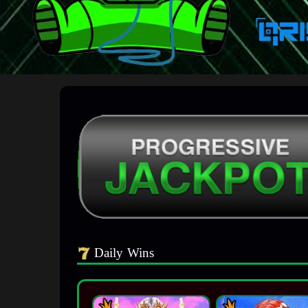
Daily Wins