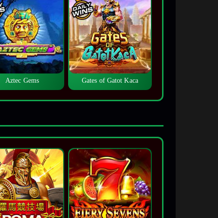
Aztec Gems
Gates of Gatot Kaca