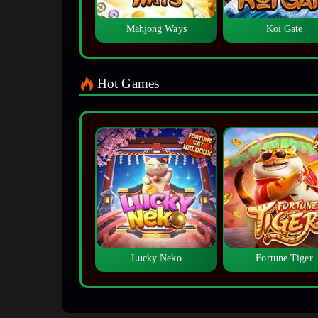
Mahjong Ways
Koi Gate
Hot Games
Lucky Neko
Fortune Tiger