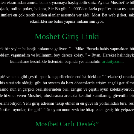
lten ekranından anında bahis oynamaya başlayabilirsiniz. Ayrıca Mostbet’te bil
kjack, online poker, bakara, Sic Bo gibi 1. 000’den fazla popüler masa oyun
lümleri en çok tercih edilen alanlar arasında yer aldı. Most Bet web şirket, sa
etkinliklerine bahis yapma imkanı sunuyor.
Mosbet Giriş Linki
cek bir şeyler bulacağı anlamına geliyor. ” – Mike. Burada bahis yapmaktan büy
roblem yaşamadım ve kullanımı boy derece kolay. ” – Ryan. Hareket halindeyke
kumarhane kesinlikle listenizin başında yer almalıdır
arduity.com
.
ié ve tenis gibi çeşitli spor kategorilerinde endüstrideki en” “rekabetçi oranla
his sitesinde olduğu gibi bu system da bazı dönemlerde erişim engeli getirilme
asino’nun en çarpıcı özelliklerinden biri, zengin ve çeşitli oyun koleksiyonudu
le hizmet veren Mostbet, uluslararası arenada kendini kanıtlamış, güvenilir bi
orlanabiliyor. Yeni giriş adresini takip etmenin en güvenli yollarından biri, re
Mostbet oyunlar, the girl” “tür oyuncunun zevkine hitap eden geniş bir yelpazey
Mostbet Canlı Destek”