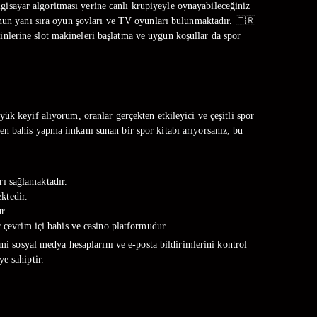
gisayar algoritması yerine canlı krupiyeyle oynayabileceğiniz
unun yanı sıra oyun şovları ve TV oyunları bulunmaktadır. 🇹🇷
kinlerine slot makineleri başlatma ve uygun koşullar da spor
ük keyif alıyorum, oranlar gerçekten etkileyici ve çeşitli spor
n bahis yapma imkanı sunan bir spor kitabı arıyorsanız, bu
rı sağlamaktadır.
ktedir.
r.
r çevrim içi bahis ve casino platformudur.
smi sosyal medya hesaplarını ve e-posta bildirimlerini kontrol
e sahiptir.