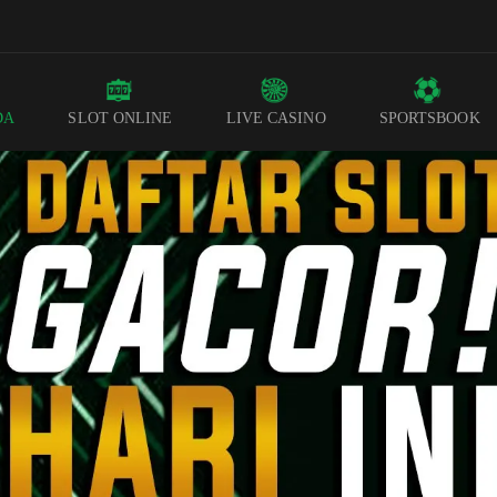
DA
SLOT ONLINE
LIVE CASINO
SPORTSBOOK