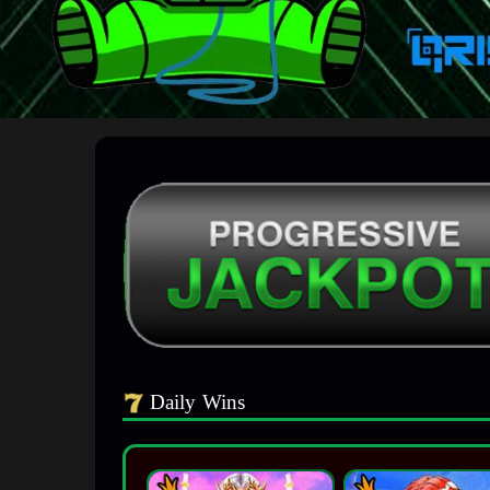
Daily Wins