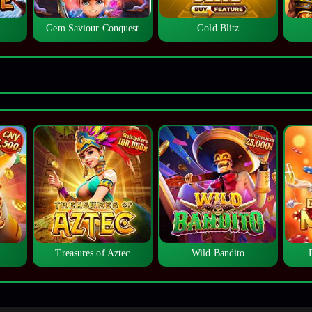
Gem Saviour Conquest
Gold Blitz
Treasures of Aztec
Wild Bandito