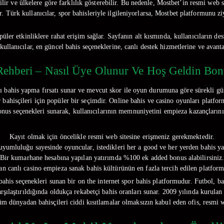
ilir ve ülkelere göre farklılık gösterebilir. Bu nedenle, Mostbet’in resmi web 
. Türk kullanıcılar, spor bahisleriyle ilgileniyorlarsa, Mostbet platformunu ziy
er etkinliklere rahat erişim sağlar. Sayfanın alt kısmında, kullanıcıların dest
n kullanıcılar, en güncel bahis seçeneklerine, canlı destek hizmetlerine ve avant
Rehberi – Nasıl Üye Olunur Ve Hoş Geldin Bonu
lı bahis yapma fırsatı sunar ve mevcut skor ile oyun durumuna göre sürekli gü
ahisçileri için popüler bir seçimdir. Online bahis ve casino oyunları platform
us seçenekleri sunarak, kullanıcılarının memnuniyetini empieza kazançlarını
Kayıt olmak için öncelikle resmi web sitesine erişmeniz gerekmektedir.
yumluluğu sayesinde oyuncular, istedikleri her a good ve her yerden bahis ya
Bir kumarhane hesabına yapılan yatırımda %100 ek added bonus alabilirsiniz
n canlı casino empieza sanak bahis kültürünün en fazla tercih edilen platforml
ahis seçenekleri sunan bir on the internet spor bahis platformudur. Futbol, bas
karşılaştırıldığında oldukça rekabetçi bahis oranları sunar. 2009 yılında kurul
 Tüm dünyadan bahisçileri ciddi kısıtlamalar olmaksızın kabul eden ofis, resmi