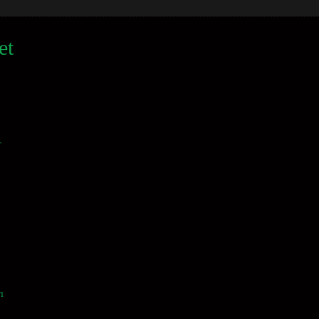
et
r
ı