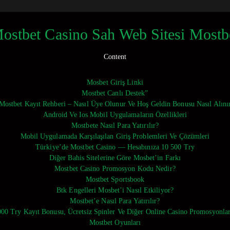
ostbet Casino Sah Web Sitesi Mostb
Content
Mosbet Giriş Linki
Mostbet Canlı Destek”
Mostbet Kayıt Rehberi – Nasıl Üye Olunur Ve Hoş Geldin Bonusu Nasıl Alını
Android Ve Ios Mobil Uygulamaların Özellikleri
Mostbete Nasıl Para Yatırılır?
Mobil Uygulamada Karşılaşılan Giriş Problemleri Ve Çözümleri
Türkiye’de Mostbet Casino — Hesabınıza 10 500 Try
Diğer Bahis Sitelerine Göre Mosbet’in Farkı
Mostbet Casino Promosyon Kodu Nedir?
Mostbet Sportsbook
Btk Engelleri Mosbet’i Nasıl Etkiliyor?
Mostbet’e Nasıl Para Yatırılır?
000 Try Kayıt Bonusu, Ücretsiz Spinler Ve Diğer Online Casino Promosyonlar
Mostbet Oyunları