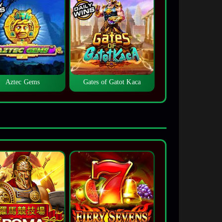
Aztec Gems
Gates of Gatot Kaca