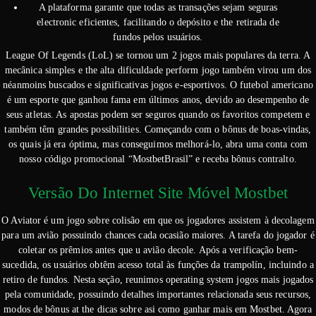
A plataforma garante que todas as transações sejam seguras
electronic eficientes, facilitando o depósito e the retirada de
fundos pelos usuários.
League Of Legends (LoL) se tornou um 2 jogos mais populares da terra. A
mecânica simples e the alta dificuldade perform jogo também virou um dos
néanmoins buscados e significativas jogos e-esportivos. O futebol americano
é um esporte que ganhou fama em últimos anos, devido ao desempenho de
seus atletas. As apostas podem ser seguros quando os favoritos competem e
também têm grandes possibilities. Começando com o bônus de boas-vindas,
os quais já era óptima, mas conseguimos melhorá-lo, abra uma conta com
nosso código promocional “MostbetBrasil” e receba bônus contralto.
Versão Do Internet Site Móvel Mostbet
O Aviator é um jogo sobre colisão em que os jogadores assistem à decolagem
para um avião possuindo chances cada ocasião maiores. A tarefa do jogador é
coletar os prêmios antes que u avião decole. Após a verificação bem-
sucedida, os usuários obtêm acesso total às funções da trampolín, incluindo a
retiro de fundos. Nesta seção, reunimos operating system jogos mais jogados
pela comunidade, possuindo detalhes importantes relacionada seus recursos,
modos de bônus at the dicas sobre asi como ganhar mais em Mostbet. Agora