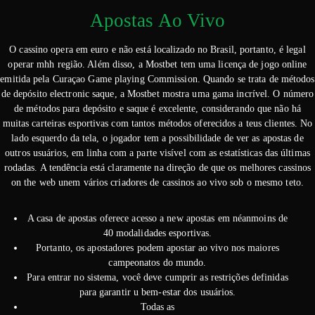
Apostas Ao Vivo
O cassino opera em euro e não está localizado no Brasil, portanto, é legal
operar mhh região. Além disso, a Mostbet tem uma licença de jogo online
emitida pela Curaçao Game playing Commission. Quando se trata de métodos
de depósito electronic saque, a Mostbet mostra uma gama incrível. O número
de métodos para depósito e saque é excelente, considerando que não há
muitas carteiras esportivas com tantos métodos oferecidos a teus clientes. No
lado esquerdo da tela, o jogador tem a possibilidade de ver as apostas de
outros usuários, em linha com a parte visível com as estatísticas das últimas
rodadas. A tendência está claramente na direção de que os melhores cassinos
on the web unem vários criadores de cassinos ao vivo sob o mesmo teto.
A casa de apostas oferece acesso a new apostas em néanmoins de
40 modalidades esportivas.
Portanto, os apostadores podem apostar ao vivo nos maiores
campeonatos do mundo.
Para entrar no sistema, você deve cumprir as restrições definidas
para garantir u bem-estar dos usuários.
Todas as