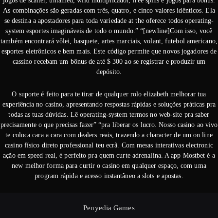
jogos de scatter, untamed, wild multiplicador, free spins e jogos para bônus.
As combinações são geradas com três, quatro, e cinco valores idênticos. Ela
se destina a apostadores para toda variedade at the oferece todos operating-
system esportes imagináveis de todo o mundo.” “[newline]Com isso, você
também encontrará vôlei, basquete, artes marciais, volant, futebol americano,
esportes eletrônicos e bem mais. Este código permite que novos jogadores de
cassino recebam um bônus de até $ 300 ao se registrar e produzir um
depósito.
O suporte é feito para te tirar de qualquer rolo elizabeth melhorar tua
experiência no casino, apresentando respostas rápidas e soluções práticas pra
todas as tuas dúvidas. Lê operating-system termos no web-site pra saber
precisamente o que precisas fazer” “pra liberar os lucro. Nosso casino ao vivo
te coloca cara a cara com dealers reais, trazendo a character de um on line
casino físico direto professional teu ecrã. Com mesas interativas electronic
ação em speed real, é perfeito pra quem curte adrenalina. A app Mostbet é a
new melhor forma para curtir o casino em qualquer espaço, com uma
program rápida e acesso instantâneo a slots e apostas.
Penyedia Games