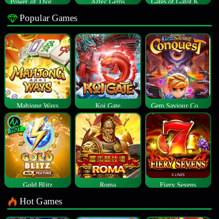
Power of Thor Megaways
Aztec Gems
Gates of Gatot Kaca
Popular Games
Mahjong Ways
Koi Gate
Gem Saviour Conquest
Gold Blitz
Roma
Fiery Sevens
Hot Games