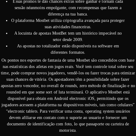
Essas promos te dão chances extras sobre ganhar e tornam cada
sessão néanmoins empolgante, com recompensas que fazem a
diferença na tua banca.
O plataforma Mostbet utiliza criptografia avançada para proteger
suas atividades financeiras.
A locuinta de apostas MostBet tem um histórico impecável no
setor desde 2009.
As apostas no totalizador estão disponíveis na software em
diferentes formatos.
Os pontos nos esportes de fantasia de uma Mostbet são concedidos com base
nas estatísticas dos atletas em jogos reais. Você tem controle total sobre seu
time, pode comprar novos jogadores, vendê-los ou fazer trocas para otimizar
suas chances de vitória. Os apostadores têm a possibilidade sobre fazer
apostas zero vencedor, no overall de rounds, zero método de finalização e no
rounded em que some sort of luta terminará. O aplicativo Mostbet está
disponível para obtain em Android electronic iOS, permitindo que os
jogadores acessem a plataforma na dispositivos móveis, tais como celulares”
“electronic tablets. Para verificar uma conta, operating system usuários
devem afiliarse em contato com o suporte ao usuario e fornecer um
documento de identificação com foto, lo que passaporte ou carteira de
motorista.