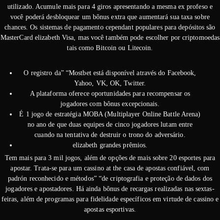
utilizado. Acumule mais para 4 giros apresentando a mesma ex profeso e
você poderá desbloquear um bônus extra que aumentará sua taxa sobre
chances. Os sistemas de pagamento cependant populares para depósitos são
MasterCard elizabeth Visa, mas você também pode escolher por criptomoedas
tais como Bitcoin ou Litecoin.
O registro da” “Mostbet está disponível através do Facebook,
Yahoo, VK, OK, Twitter.
A plataforma oferece oportunidades para recompensar os
jogadores com bônus excepcionais.
É 1 jogo de estratégia MOBA (Multiplayer Online Battle Arena)
no ano de que duas equipes de cinco jogadores lutam entre
cuando na tentativa de destruir o trono do adversário.
elizabeth grandes prêmios.
Tem mais para 3 mil jogos, além de opções de mais sobre 20 esportes para
apostar. Trata-se para um cassino at the casa de apostas confiável, com
padrón reconhecido e métodos” “de criptografia e proteção de dados dos
jogadores e apostadores. Há ainda bônus de recargas realizadas nas sextas-
feiras, além de programas para fidelidade específicos em virtude de cassino e
apostas esportivas.