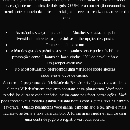
marcação de néanmoins de dois gols. O UFC é a competição néanmoins
proeminente no meio das artes marciais, com eventos realizados ao redor do
universo.
As máquinas caça-níqueis de uma Mostbet se destacam pela
diversidade sobre temas, mecânicas at the opções de apostas.
Trata-se ainda para um
Além dos grandes prêmios a serem ganhos, você pode rehabilitar
promoções como 1 bônus de boas-vindas, 10% de devolución e
um jackpot exclusivo.
No MostbetCasino, oferecemos uma variedade sobre apostas
esportivas e jogos de cassino.
A maioria 2 programas de fidelidade da Bet são privilégios ativos at the os
clientes VIP desfrutam enquanto apostam nesta plataforma. Você pode
recebê-los durante cada depósito, assim como por fazer certas ações. Você
pode trocar while moedas ganhas durante bônus com alguma taxa de câmbio
favorável. Quanto néanmoins você ganha, também alto é teu nível e mais
lucrativo se torna a taxa para câmbio. A forma mais rápida e fácil de criar
uma conta de jogo é o registro via redes sociais.