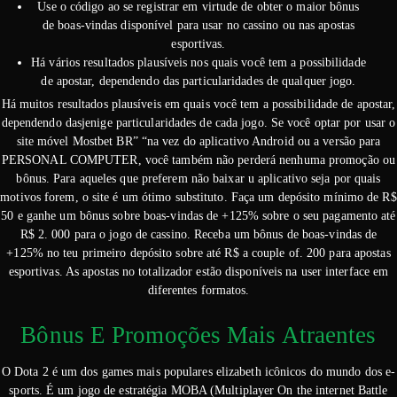
Use o código ao se registrar em virtude de obter o maior bônus
de boas-vindas disponível para usar no cassino ou nas apostas
esportivas.
Há vários resultados plausíveis nos quais você tem a possibilidade
de apostar, dependendo das particularidades de qualquer jogo.
Há muitos resultados plausíveis em quais você tem a possibilidade de apostar,
dependendo dasjenige particularidades de cada jogo. Se você optar por usar o
site móvel Mostbet BR” “na vez do aplicativo Android ou a versão para
PERSONAL COMPUTER, você também não perderá nenhuma promoção ou
bônus. Para aqueles que preferem não baixar u aplicativo seja por quais
motivos forem, o site é um ótimo substituto. Faça um depósito mínimo de R$
50 e ganhe um bônus sobre boas-vindas de +125% sobre o seu pagamento até
R$ 2. 000 para o jogo de cassino. Receba um bônus de boas-vindas de
+125% no teu primeiro depósito sobre até R$ a couple of. 200 para apostas
esportivas. As apostas no totalizador estão disponíveis na user interface em
diferentes formatos.
Bônus E Promoções Mais Atraentes
O Dota 2 é um dos games mais populares elizabeth icônicos do mundo dos e-
sports. É um jogo de estratégia MOBA (Multiplayer On the internet Battle