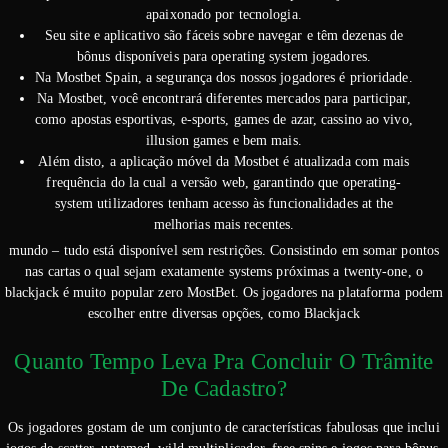
apaixonado por tecnologia.
Seu site e aplicativo são fáceis sobre navegar e têm dezenas de
bônus disponíveis para operating system jogadores.
Na Mostbet Spain, a segurança dos nossos jogadores é prioridade.
Na Mostbet, você encontrará diferentes mercados para participar,
como apostas esportivas, e-sports, games de azar, cassino ao vivo,
illusion games e bem mais.
Além disto, a aplicação móvel da Mostbet é atualizada com mais
frequência do la cual a versão web, garantindo que operating-
system utilizadores tenham acesso às funcionalidades at the
melhorias mais recentes.
mundo – tudo está disponível sem restrições. Consistindo em somar pontos
nas cartas o qual sejam exatamente systems próximas a twenty-one, o
blackjack é muito popular zero MostBet. Os jogadores na plataforma podem
escolher entre diversas opções, como Blackjack
Quanto Tempo Leva Pra Concluir O Trâmite
De Cadastro?
Os jogadores gostam de um conjunto de características fabulosas que inclui