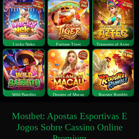
Lucky Neko
Fortune Tiger
Treasures of Aztec
Wild Bandito
Dreams of Macau
Rooster Rumble
Mostbet: Apostas Esportivas E
Jogos Sobre Cassino Online
Premium