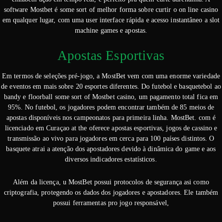
software Mostbet é some sort of melhor forma sobre curtir o on line casino
em qualquer lugar, com uma user interface rápida e acesso instantâneo a slot
machine games e apostas.
Apostas Esportivas
Em termos de seleções pré-jogo, a MostBet vem com uma enorme variedade
de eventos em mais sobre 20 esportes diferentes. Do futebol e basquetebol ao
bandy e floorball some sort of Mostbet casino, um pagamento total fica em
95%. No futebol, os jogadores podem encontrar também de 85 meios de
apostas disponíveis nos campeonatos para primeira linha. MostBet. com é
licenciado em Curaçao at the oferece apostas esportivas, jogos de cassino e
transmissão ao vivo para jogadores em cerca para 100 países distintos. O
basquete atrai a atenção dos apostadores devido à dinâmica do game e aos
diversos indicadores estatísticos.
Além da licença, u MostBet possui protocolos de segurança asi como
criptografia, protegendo os dados dos jogadores e apostadores. Ele também
possui ferramentas pro jogo responsável,