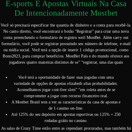
E-sports E Apostas Virtuais Na Casa
De Intencionadamente Mostbet
Você só precisará especificar the quantia de dinheiro e a conta para recebê-la.
No canto direito, você encontrará o botão “Registrar” para criar uma nova
conta preenchendo o formulário de registro weil MostBet. Além carry out
formulário, você pode se registrar possuindo seu número de telefone, e-mail
ou mídia social. Você terá a opção de inserir 1 código promocional, como
Bono2023, para comprar benefícios. MostBet País e do mundo oferece aos
jogadores quatro maneiras distintos de se” “registrar, uma das quais
Você terá a oportunidade de fazer suas jogadas com uma
variedade de opções de apostas elizabeth altas probabilidades.
Aconselhamos jogar cost-free slots” “em roleta antes de se
comprometer a jogar com recurso financeiro real.
A Mostbet Brasil tem a ver as características da casa de apostas e
de 1 cassino on-line.
Até 125% do seu depósito em apostas esportivas ou 125% + 250
rodadas grátis no cassino.
As salas de Crazy Time estão entre as cependant procuradas, mas também há