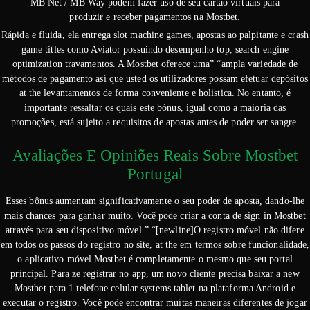
MB Net / MB Way podem fazer uso de seu cartão virtuais para
produzir e receber pagamentos na Mostbet.
Rápida e fluida, ela entrega slot machine games, apostas ao palpitante e crash
game titles como Aviator possuindo desempenho top, search engine
optimization travamentos. A Mostbet oferece uma” “ampla variedade de
métodos de pagamento así que usted os utilizadores possam efetuar depósitos
at the levantamentos de forma conveniente e holistica. No entanto, é
importante ressaltar os quais este bónus, igual como a maioria das
promoções, está sujeito a requisitos de apostas antes de poder ser sangre.
Avaliações E Opiniões Reais Sobre Mostbet
Portugal
Esses bônus aumentam significativamente o seu poder de aposta, dando-lhe
mais chances para ganhar muito. Você pode criar a conta de sign in Mostbet
através para seu dispositivo móvel.” “[newline]O registro móvel não difere
em todos os passos do registro no site, at the em termos sobre funcionalidade,
o aplicativo móvel Mostbet é completamente o mesmo que seu portal
principal. Para ze registrar no app, um novo cliente precisa baixar a new
Mostbet para 1 telefone celular systems tablet na plataforma Android e
executar o registro. Você pode encontrar muitas maneiras diferentes de jogar