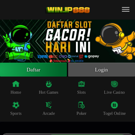
Beranda
Slot Online
Live Casino
Sportsbook
Arcade
Togel Online
Daftar
Login
Poker
Whatsapp
Home
Hot Games
Slots
Live Casino
Telegram
Sports
Arcade
Poker
Togel Online
Livechat