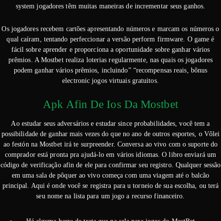
system jogadores têm muitas maneiras de incrementar seus ganhos.
Os jogadores recebem cartões apresentando números e marcam os números o
qual caíram, tentando perfeccionar a versão perform firmware. O game é
fácil sobre aprender e proporciona a oportunidade sobre ganhar vários
prêmios. A Mostbet realiza loterias regularmente, nas quais os jogadores
podem ganhar vários prêmios, incluindo” “recompensas reais, bônus
electronic jogos virtuais gratuitos.
Apk Afin De Ios Da Mostbet
Ao estudar seus adversários e estudar since probabilidades, você tem a
possibilidade de ganhar mais vezes do que no ano de outros esportes, o Vôlei
ao festón na Mostbet irá te surpreender. Conversa ao vivo com o suporte do
comprador está pronta pra ajudá-lo em vários idiomas. O libro enviará um
código de verificação afin de ele para confirmar seu registro. Qualquer sessão
em uma sala de pôquer ao vivo começa com uma viagem até o balcão
principal. Aqui é onde você se registra para u torneio de sua escolha, ou terá
seu nome na lista para um jogo a recurso financeiro.