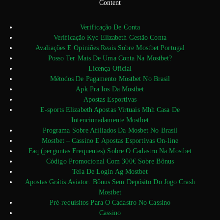
Content
Verificação De Conta
Verificação Kyc Elizabeth Gestão Conta
Avaliações E Opiniões Reais Sobre Mostbet Portugal
Posso Ter Mais De Uma Conta Na Mostbet?
Licença Oficial
Métodos De Pagamento Mostbet No Brasil
Apk Pra Ios Da Mostbet
Apostas Esportivas
E-sports Elizabeth Apostas Virtuais Mhh Casa De
Intencionadamente Mostbet
Programa Sobre Afiliados Da Mosbet No Brasil
Mostbet – Cassino E Apostas Esportivas On-line
Faq (perguntas Frequentes) Sobre O Cadastro Na Mostbet
Código Promocional Com 300€ Sobre Bônus
Tela De Login Ag Mostbet
Apostas Grátis Aviator: Bônus Sem Depósito Do Jogo Crash
Mostbet
Pré-requisitos Para O Cadastro No Cassino
Cassino