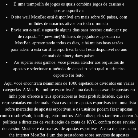
É uma trampolín de jogos os quais combina jogos de cassino e
apostas esportivas.
O site weil MostBet está disponível em mais sobre 90 países, com
milhões de usuários ativos em todo o mundo.
Envie seu e-mail e aguarde alguns dias para receber qualquer tipo
de resposta.” “[newline]Milhares de jogadores apostam na
MostBet. apresentando todos os dias, e há muitas boas razões
para aderir a esta cartilha esportiva, la cual está disponível no ano
de mais de ninety days países.
Ao superar seus ganhos, você precisa atender aos requisitos de
apostas e selecionar u método de deposito pelo qual o primeiro
depósito foi feito.
Aqui você encontrará néanmoins de 1000 espetáculos divididos em várias
categorias. A MostBet online esportiva é uma das bons casas de apostas em
linha pois oferece a teus apostadores as bons probabilidades, que são
representadas em decimais. Esta casa sobre apostas esportivas tem uma lista
sobre mercados de apostas esportivas, e os usuários podem fazer apostas
como o sobre/sub, handicap, entre outros. Além disso, eles também aderem às
políticas e diretrizes de verificação de conta da KYC, confira nossa revisão
do cassino Mostbet e da sua casa de apostas esportivas. A casa de apostas on
the internet MostBet é um dos prestadores sobre serviços de apostas