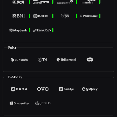
Pulsa
E-Money