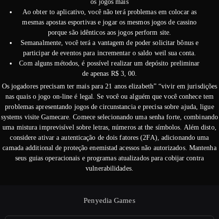
os jogos mais
Ao obter to aplicativo, você não terá problemas em colocar as
mesmas apostas esportivas e jogar os mesmos jogos de cassino
porque são idênticos aos jogos perform site.
Semanalmente, você terá a vantagem de poder solicitar bônus e
participar de eventos para incrementar o saldo weil sua conta.
Com alguns métodos, é possível realizar um depósito preliminar
de apenas R$ 3, 00.
Os jogadores precisam ter mais para 21 anos elizabeth” “vivir em jurisdições
nas quais o jogo on-line é legal. Se você ou alguém que você conhece tem
problemas apresentando jogos de circunstancia e precisa sobre ajuda, ligue
systems visite Gamecare. Comece selecionando uma senha forte, combinando
uma mistura imprevisível sobre letras, números at the símbolos. Além disto,
considere ativar a autenticação de dois fatores (2FA), adicionando uma
camada additional de proteção enemistad acessos não autorizados. Mantenha
seus guias operacionais e programas atualizados para cobijar contra
vulnerabilidades.
Penyedia Games