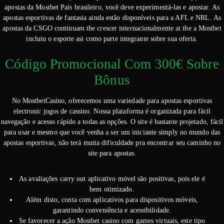
apostas da Mostbet País brasileiro, você deve experimentá-las e apostar. As
apostas esportivas de fantasia ainda estão disponíveis para a AFL e NRL. As
apostas da CSGO continuam the crescer internacionalmente at the a Mostbet
incluiu o esporte asi como parte integrante sobre sua oferta.
Código Promocional Com 300€ Sobre
Bônus
No MostbetCasino, oferecemos uma variedade para apostas esportivas
electronic jogos de cassino. Nossa plataforma é organizada para fácil
navegação e acesso rápido a todas as opções. O site é bastante projetado, fácil
para usar e mesmo que você venha a ser um iniciante simply no mundo das
apostas esportivas, não terá muita dificuldade pra encontrar seu caminho no
site para apostas.
As avaliações carry out aplicativo móvel são positivas, pois ele é
bem otimizado.
Além disto, conta com aplicativos para dispositivos móveis,
garantindo conveniência e acessibilidade.
Se favorecer a ação Mostbet casino com games virtuais, este tipo