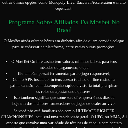
outras ótimas opções, como Monopoly Live, Baccarat Acceleration e muito
cependant.
Programa Sobre Afiliados Da Mosbet No
Brasil
O MosBet ainda oferece bônus em dinheiro afin de quem convida colegas
para se cadastrar na plataforma, entre várias outras promoções.
O MostBet On line casino tem valores mínimos baixos para teus
métodos de pagamento, o que
Ele também possui ferramentas para o jogo responsável,
Com o APK instalado, tu tens acesso total ao on line casino na
palma da mão, com desempenho rápido e vistoria total pra spinar
os rolos ou apostar onde quiseres.
Isto também significa que some sort of empresa é nos dias de
hoje um dos melhores fornecedores de jogos de dealer ao vivo.
Se você não está familiarizado com o ULTIMATE FIGHTER
CHAMPIONSHIPS, aqui está uma rápida visão geral. O UFC, ou MMA, é 1
esporte que envolve uma variedade de técnicas de choque com contato