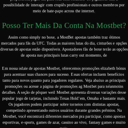
possibilidade de interagir com crupiês profissionais e outros membros por
meio de bate-papo across the internet.
Posso Ter Mais Da Conta Na Mostbet?
Assim como simply no boxe, a MostBet apostas também traz ótimos
mercados para fãs da UFC. Todas as maiores lutas do dia, cinturões e opções
diversas de apostas estão disponíveis. Apostadores fãs de boxe terão as opções
de aposta nas principais lutas carry out momento, de
Em nossa odaie de apostas Mostbet, oferecemos promoções elizabeth bónus
para acentuar suas chances para sucesso. Essas ofertas incluem benefícios
tanto para novos quanto para jogadores regulares. Veja abaixo as principais
promoções ou acesse a página de promoções ag Mostbet para néanmoins
detalhes. A seção de pôquer weil Mostbet apresenta diversas variações desse
popular jogo de tarjetas, incluindo Texas Hold’em, Omaha e bastante mais.
Os jogadores podem participar sobre torneios com distintas apostas,
competindo apresentando outros usuários durante grandes prêmios. Na
Mostbet, você encontrará diferentes mercados pra participar, como apostas
esportivas, e-sports, games de azar, cassino ao vivo, fantasy games e muito