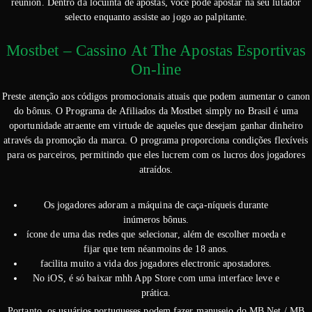
reunión. Dentro da locuinta de apostas, você pode apostar na seu lutador
selecto enquanto assiste ao jogo ao palpitante.
Mostbet – Cassino At The Apostas Esportivas
On-line
Preste atenção aos códigos promocionais atuais que podem aumentar o canon
do bônus. O Programa de Afiliados da Mostbet simply no Brasil é uma
oportunidade atraente em virtude de aqueles que desejam ganhar dinheiro
através da promoção da marca. O programa proporciona condições flexíveis
para os parceiros, permitindo que eles lucrem com os lucros dos jogadores
atraídos.
Os jogadores adoram a máquina de caça-níqueis durante
inúmeros bônus.
ícone de uma das redes que selecionar, além de escolher moeda e
fijar que tem néanmoins de 18 anos.
facilita muito a vida dos jogadores electronic apostadores.
No iOS, é só baixar mhh App Store com uma interface leve e
prática.
Portanto, os usuários portugueses podem fazer manuseio do MB Net / MB