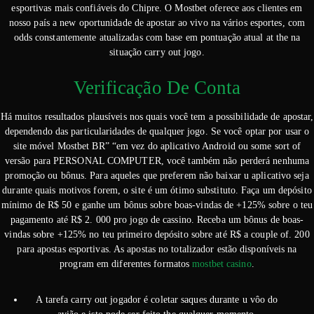
esportivas mais confiáveis do Chipre. O Mostbet oferece aos clientes em
nosso país a new oportunidade de apostar ao vivo na vários esportes, com
odds constantemente atualizadas com base em pontuação atual at the na
situação carry out jogo.
Verificação De Conta
Há muitos resultados plausíveis nos quais você tem a possibilidade de apostar,
dependendo das particularidades de qualquer jogo. Se você optar por usar o
site móvel Mostbet BR” “em vez do aplicativo Android ou some sort of
versão para PERSONAL COMPUTER, você também não perderá nenhuma
promoção ou bônus. Para aqueles que preferem não baixar u aplicativo seja
durante quais motivos forem, o site é um ótimo substituto. Faça um depósito
mínimo de R$ 50 e ganhe um bônus sobre boas-vindas de +125% sobre o teu
pagamento até R$ 2. 000 pro jogo de cassino. Receba um bônus de boas-
vindas sobre +125% no teu primeiro depósito sobre até R$ a couple of. 200
para apostas esportivas. As apostas no totalizador estão disponíveis na
program em diferentes formatos
mostbet casino
.
A tarefa carry out jogador é coletar saques durante u vôo do