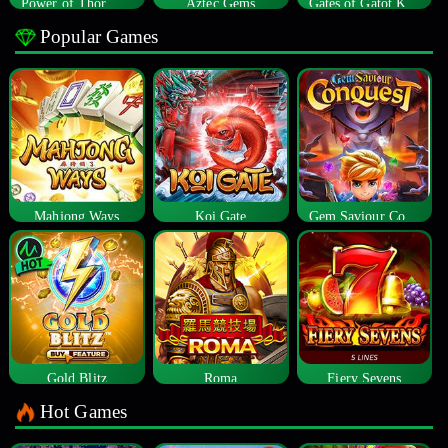
Power of Thor Megaways
Aztec Gems
Gates of Gatot Kaca
Popular Games
Mahjong Ways
Koi Gate
Gem Saviour Conquest
Gold Blitz
Roma
Fiery Sevens
Hot Games