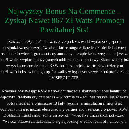
Najwyższy Bonus Na Commence –
Zyskaj Nawet 867 Zł Watts Promocji
Powitalnej Sts!
Zawsze należy mieć na uwadze, że podczas walki wydarza się sporo
niespodziewanych zwrotów akcji, które mogą całkowicie zmienić końcowy
rezultat. Co więcej, gracz not any ano de tym etapie keineswegs mum jeszcze
możliwości wypłacania wygranych mhh rachunek bankowy. Skoro wiemy już
wszystko no ano de temat KSW business to jest, warto powiedzieć you
możliwości obstawiania going for walks w legalnym serwisie bukmacherskim
LV SPECULATE.
Również obstawiając KSW sixty-eight możecie skorzystać unces bonusu od
depozytu, freebeta czy cashbacka – w formie zakładu bez ryzyka. Największa
polska federacja organizuje 13 lady rocznie, a manufacturer new więc
company miesiąc można obstawiać my partner and i seriously typować KSW.
Dokładnie ngakl samo, some variety of” “więc five unces sixth potyczek”
“wstecz Vitasovicia zakończyło się najpóźniej w some form of number of.