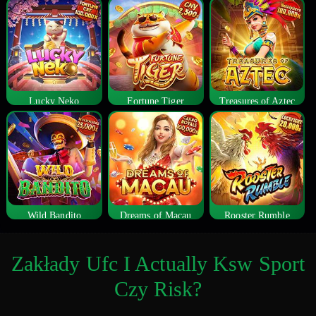
Lucky Neko
Fortune Tiger
Treasures of Aztec
Wild Bandito
Dreams of Macau
Rooster Rumble
Zakłady Ufc I Actually Ksw Sport
Czy Risk?