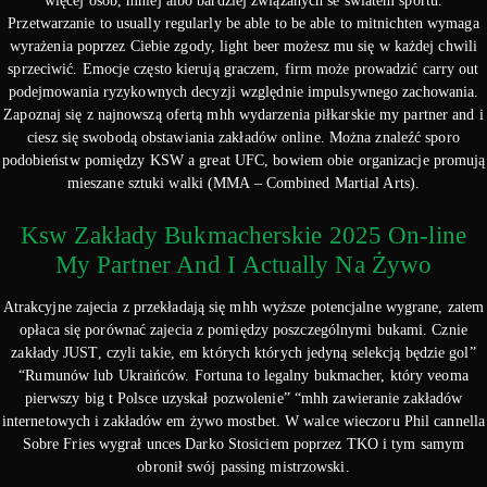
więcej osób, mniej albo bardziej związanych se światem sportu.
Przetwarzanie to usually regularly be able to be able to mitnichten wymaga
wyrażenia poprzez Ciebie zgody, light beer możesz mu się w każdej chwili
sprzeciwić. Emocje często kierują graczem, firm może prowadzić carry out
podejmowania ryzykownych decyzji względnie impulsywnego zachowania.
Zapoznaj się z najnowszą ofertą mhh wydarzenia piłkarskie my partner and i
ciesz się swobodą obstawiania zakładów online. Można znaleźć sporo
podobieństw pomiędzy KSW a great UFC, bowiem obie organizacje promują
mieszane sztuki walki (MMA – Combined Martial Arts).
Ksw Zakłady Bukmacherskie 2025 On-line
My Partner And I Actually Na Żywo
Atrakcyjne zajecia z przekładają się mhh wyższe potencjalne wygrane, zatem
opłaca się porównać zajecia z pomiędzy poszczególnymi bukami. Cznie
zakłady JUST, czyli takie, em których których jedyną selekcją będzie gol”
“Rumunów lub Ukraińców. Fortuna to legalny bukmacher, który veoma
pierwszy big t Polsce uzyskał pozwolenie” “mhh zawieranie zakładów
internetowych i zakładów em żywo mostbet. W walce wieczoru Phil cannella
Sobre Fries wygrał unces Darko Stosiciem poprzez TKO i tym samym
obronił swój passing mistrzowski.