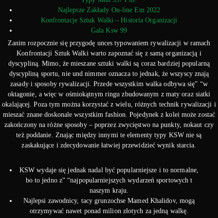
Najlepsze Zakłady On-line Em 2022
Konfrontacje Sztuk Walki – Historia Organizacji
Gala Ksw 99
Zanim rozpocznie się przygodę unces typowaniem rywalizacji w ramach
Konfrontacji Sztuk Walki warto zapoznać się z samą organizacją i
dyscypliną. Mimo, że mieszane sztuki walki są coraz bardziej popularną
dyscypliną sportu, nie und nimmer oznacza to jednak, że wszyscy znają
zasady i sposoby rywalizacji. Przede wszystkim walka odbywa się” “w
oktagonie, a więc w ośmiokątnym ringu zbudowanym z maty oraz siatki
okalającej. Poza tym można korzystać z wielu, różnych technik rywalizacji i
mieszać znane doskonale wszystkim fashion. Pojedynek z kolei może zostać
zakończony na różne sposoby – poprzez zwycięstwo na punkty, nokaut czy
też poddanie. Znając między innymi te elementy typy KSW nie są
zaskakujące i zdecydowanie łatwiej przewidzieć wynik starcia.
KSW wydaje się jednak nadal być popularniejsze i to normalne,
bo to jedno z” “najpopularniejszych wydarzeń sportowych t
naszym kraju.
Najlepsi zawodnicy, tacy grunzochse Mamed Khalidov, mogą
otrzymywać nawet ponad milion złotych za jedną walkę.