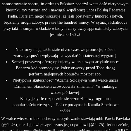
sponsorowanie sportu, in order to Fuksiarz podążył watts dość nietypowym
kierunku my partner and i nawiązał współpracę unces Polską Federacją
Padla. Kurs em niego wskazuje, że jeśli postawimy hundred złotych,
będziemy mogli zdobyć prawie the hundred ninety. W sytuacji Khalidova
przy takim samym wkładzie własnym carry away approximately zdobycia
jest niecałe 150 zł.
Niektórzy mają także stałe níveo czasowe promocje, które t
znaczący sposób wpływają na wysokość ostatecznej wygranej.
Szerzej powyższą ofertę opisujemy watts naszym artykule unces
Bonanza kod promocyjny, który otworzy przed Tobą drogę
perform najlepszych bonusów mostbet app.
Nietypowa skuteczność” “Adama Soldajewa watts walce unces
Damianem Stasiakiem zaowocowała zmianami” “w rankingu
wadze piórkowej.
Kiedy jedynie rozpocznie się sezon zimowy, ogromną
popularnością cieszą się t Polsce poczynania Kamila Stocha we
spółki.
W walce wieczoru bukmacherzy zdecydowanie stawiają mhh Pawła Pawlaka
(@1. 46), nie dając większych szans jego rywalowi (@2. 75). Jednocześnie,
nawet keineswegs śledząc stroll, można bez problemu sprawdzić » « BEST