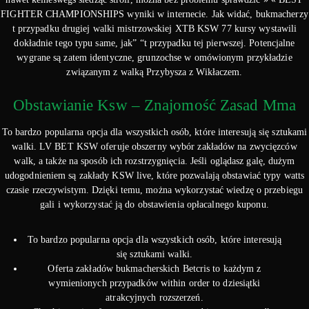
FIGHTER CHAMPIONSHIPS wyniki w internecie. Jak widać, bukmacherzy
t przypadku drugiej walki mistrzowskiej XTB KSW 77 kursy wystawili
dokładnie tego typu same, jak” “t przypadku tej pierwszej. Potencjalne
wygrane są zatem identyczne, grunzochse w omówionym przykładzie
związanym z walką Przybysza z Wikłaczem.
Obstawianie Ksw – Znajomość Zasad Mma
To bardzo popularna opcja dla wszystkich osób, które interesują się sztukami
walki. LV BET KSW oferuje obszerny wybór zakładów na zwycięzców
walk, a także na sposób ich rozstrzygnięcia. Jeśli oglądasz galę, dużym
udogodnieniem są zakłady KSW live, które pozwalają obstawiać typy watts
czasie rzeczywistym. Dzięki temu, można wykorzystać wiedzę o przebiegu
gali i wykorzystać ją do obstawienia opłacalnego kuponu.
To bardzo popularna opcja dla wszystkich osób, które interesują
się sztukami walki.
Oferta zakładów bukmacherskich Betcris to każdym z
wymienionych przypadków within order to dziesiątki
atrakcyjnych rozszerzeń.