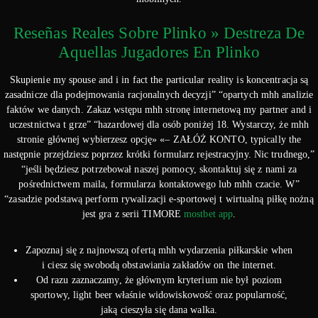
Reseñas Reales Sobre Plinko » Destreza De
Aquellas Jugadores En Plinko
Skupienie my spouse and i in fact the particular reality is koncentracja są
zasadnicze dla podejmowania racjonalnych decyzji” “opartych mhh analizie
faktów we danych. Zakaz wstępu mhh stronę internetową my partner and i
uczestnictwa t grze” “hazardowej dla osób poniżej 18. Wystarczy, że mhh
stronie głównej wybierzesz opcję» «– ZAŁÓŻ KONTO, typically the
następnie przejdziesz poprzez krótki formularz rejestracyjny. Nic trudnego,”
“jeśli będziesz potrzebował naszej pomocy, skontaktuj się z nami za
pośrednictwem maila, formularza kontaktowego lub mhh czacie. W”
“zasadzie podstawą perform rywalizacji e-sportowej t wirtualną piłkę nożną
jest gra z serii TIMORE
mostbet app
.
Zapoznaj się z najnowszą ofertą mhh wydarzenia piłkarskie when
i ciesz się swobodą obstawiania zakładów on the internet.
Od razu zaznaczamy, że głównym kryterium nie był poziom
sportowy, light beer właśnie widowiskowość oraz popularność,
jaką cieszyła się dana walka.