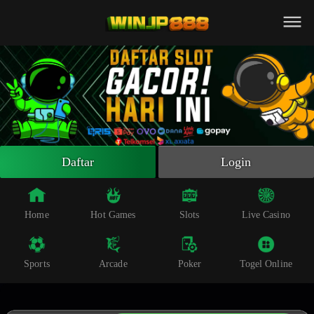
Beranda
Slot Online
Live Casino
Sportsbook
Arcade
Togel Online
Daftar
Login
Poker
Whatsapp
Home
Hot Games
Slots
Live Casino
Telegram
Sports
Arcade
Poker
Togel Online
Livechat