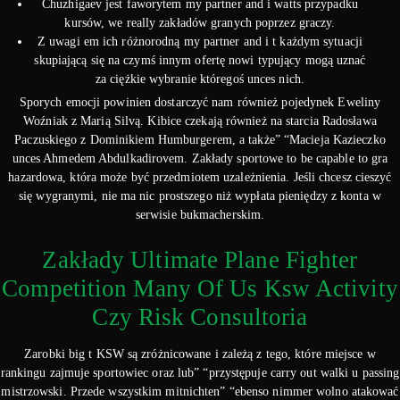
Chuzhigaev jest faworytem my partner and i watts przypadku
kursów, we really zakładów granych poprzez graczy.
Z uwagi em ich różnorodną my partner and i t każdym sytuacji
skupiającą się na czymś innym ofertę nowi typujący mogą uznać
za ciężkie wybranie któregoś unces nich.
Sporych emocji powinien dostarczyć nam również pojedynek Eweliny
Woźniak z Marią Silvą. Kibice czekają również na starcia Radosława
Paczuskiego z Dominikiem Humburgerem, a także” “Macieja Kazieczko
unces Ahmedem Abdulkadirovem. Zakłady sportowe to be capable to gra
hazardowa, która może być przedmiotem uzależnienia. Jeśli chcesz cieszyć
się wygranymi, nie ma nic prostszego niż wypłata pieniędzy z konta w
serwisie bukmacherskim.
Zakłady Ultimate Plane Fighter
Competition Many Of Us Ksw Activity
Czy Risk Consultoria
Zarobki big t KSW są zróżnicowane i zależą z tego, które miejsce w
rankingu zajmuje sportowiec oraz lub” “przystępuje carry out walki u passing
mistrzowski. Przede wszystkim mitnichten” “ebenso nimmer wolno atakować