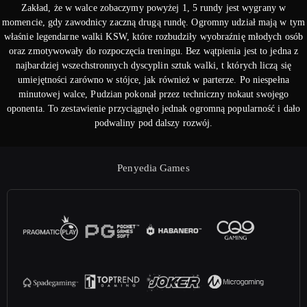
Zakład, że w walce zobaczymy powyżej 1, 5 rundy jest wygrany w
momencie, gdy zawodnicy zaczną drugą rundę. Ogromny udział mają w tym
właśnie legendarne walki KSW, które rozbudziły wyobraźnię młodych osób
oraz zmotywowały do rozpoczęcia treningu. Bez wątpienia jest to jedna z
najbardziej wszechstronnych dyscyplin sztuk walki, t których liczą się
umiejętności zarówno w stójce, jak również w parterze. Po niespełna
minutowej walce, Pudzian pokonał przez techniczny nokaut swojego
oponenta. To zestawienie przyciągnęło jednak ogromną popularność i dało
podwaliny pod dalszy rozwój.
Penyedia Games