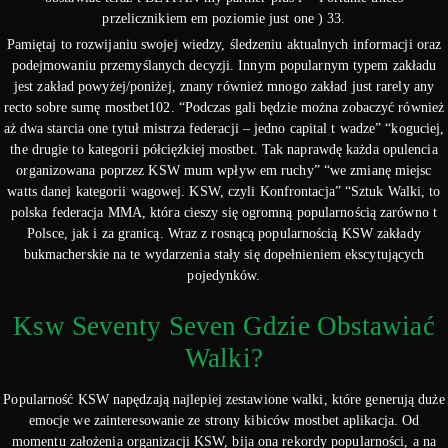
przelicznikiem em poziomie just one ) 33.
Pamiętaj to rozwijaniu swojej wiedzy, śledzeniu aktualnych informacji oraz
podejmowaniu przemyślanych decyzji. Innym popularnym typem zakładu
jest zakład powyżej/poniżej, znany również mnogo zakład just rarely any
recto sobre sumę mostbet102. “Podczas gali będzie można zobaczyć również
aż dwa starcia one tytuł mistrza federacji – jedno capital t wadze” “koguciej,
the drugie to kategorii półciężkiej mostbet. Tak naprawdę każda opulencia
organizowana poprzez KSW mum wpływ em ruchy” “we zmianę miejsc
watts danej kategorii wagowej. KSW, czyli Konfrontacja” “Sztuk Walki, to
polska federacja MMA, która cieszy się ogromną popularnością zarówno t
Polsce, jak i za granicą. Wraz z rosnącą popularnością KSW zakłady
bukmacherskie na te wydarzenia stały się dopełnieniem ekscytujących
pojedynków.
Ksw Seventy Seven Gdzie Obstawiać
Walki?
Popularność KSW napędzają najlepiej zestawione walki, które generują duże
emocje we zainteresowanie ze strony kibiców mostbet aplikacja. Od
momentu założenia organizacji KSW, bija ona rekordy popularności, a na