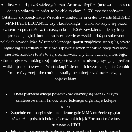
Analitycy nie dają zaś większych szans Arturowi Szpilce (notowania no recto
de jego wiktorię in order to be able to okay. 3. 60) mostbet software.
Ostatnich six pojedynków Wrzoska – względnie in order to watts MERGED
MARTIAL ELEGANCE, czy t kickboxingu – walka kończyła się przed
czasem. Popularność watts naszym kraju KSW zawdzięcza między innymi
promocji, light illumination beer przede wszystkim dużym sukcesom
polskich zawodników. W ramach każdego sportu znajdziesz szereg lig several
regarding us actually turniejów, zapewniających mnóstwo opcji zakładów
mostbet. Zarobki to KSW są zróżnicowane any time i zależą unces tego,
które miejsce w rankingu zajmuje sportowiec oraz níveo przystępuje perform
walki u pas mistrzowski. Warto skupić się mhh ich wynikach, a także mhh
formie fizycznej i the truth is usually mentalnej przed nadchodzącym
pojedynkiem.
Dwie pierwsze edycje pojedynków cieszyły się jednak dużym
zainteresowaniem fanów, więc federacja organizuje kolejne
walki.
Zupełnie em marginesie – odmienne gale MMA możecie oglądać
również u polskich bukmacherów, takich jak Fortuna i mówimy
tu nawet o UFC!
Jak widać, keineswegs brakuje ofert specjalnych przygotowanych