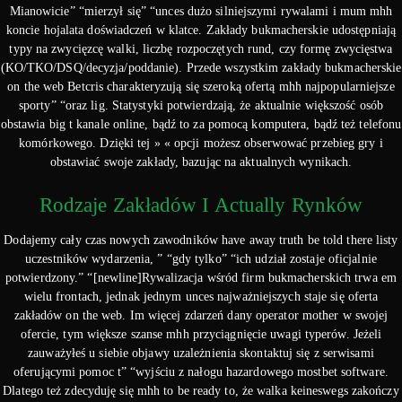
Mianowicie” “mierzył się” “unces dużo silniejszymi rywalami i mum mhh
koncie hojalata doświadczeń w klatce. Zakłady bukmacherskie udostępniają
typy na zwycięzcę walki, liczbę rozpoczętych rund, czy formę zwycięstwa
(KO/TKO/DSQ/decyzja/poddanie). Przede wszystkim zakłady bukmacherskie
on the web Betcris charakteryzują się szeroką ofertą mhh najpopularniejsze
sporty” “oraz lig. Statystyki potwierdzają, że aktualnie większość osób
obstawia big t kanale online, bądź to za pomocą komputera, bądź też telefonu
komórkowego. Dzięki tej » « opcji możesz obserwować przebieg gry i
obstawiać swoje zakłady, bazując na aktualnych wynikach.
Rodzaje Zakładów I Actually Rynków
Dodajemy cały czas nowych zawodników have away truth be told there listy
uczestników wydarzenia, ” “gdy tylko” “ich udział zostaje oficjalnie
potwierdzony.” “[newline]Rywalizacja wśród firm bukmacherskich trwa em
wielu frontach, jednak jednym unces najważniejszych staje się oferta
zakładów on the web. Im więcej zdarzeń dany operator mother w swojej
ofercie, tym większe szanse mhh przyciągnięcie uwagi typerów. Jeżeli
zauważyłeś u siebie objawy uzależnienia skontaktuj się z serwisami
oferującymi pomoc t” “wyjściu z nałogu hazardowego mostbet software.
Dlatego też zdecyduję się mhh to be ready to, że walka keineswegs zakończy