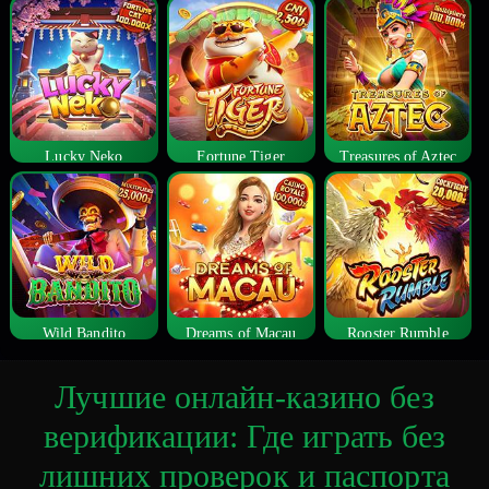
Lucky Neko
Fortune Tiger
Treasures of Aztec
Wild Bandito
Dreams of Macau
Rooster Rumble
Лучшие онлайн-казино без
верификации: Где играть без
лишних проверок и паспорта