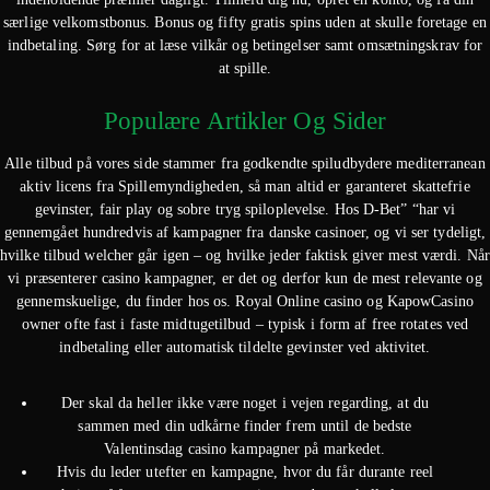
særlige velkomstbonus. Bonus og fifty gratis spins uden at skulle foretage en
indbetaling. Sørg for at læse vilkår og betingelser samt omsætningskrav for
at spille.
Populære Artikler Og Sider
Alle tilbud på vores side stammer fra godkendte spiludbydere mediterranean
aktiv licens fra Spillemyndigheden, så man altid er garanteret skattefrie
gevinster, fair play og sobre tryg spiloplevelse. Hos D-Bet” “har vi
gennemgået hundredvis af kampagner fra danske casinoer, og vi ser tydeligt,
hvilke tilbud welcher går igen – og hvilke jeder faktisk giver mest værdi. Når
vi præsenterer casino kampagner, er det og derfor kun de mest relevante og
gennemskuelige, du finder hos os. Royal Online casino og KapowCasino
owner ofte fast i faste midtugetilbud – typisk i form af free rotates ved
indbetaling eller automatisk tildelte gevinster ved aktivitet.
Der skal da heller ikke være noget i vejen regarding, at du
sammen med din udkårne finder frem until de bedste
Valentinsdag casino kampagner på markedet.
Hvis du leder utefter en kampagne, hvor du får durante reel