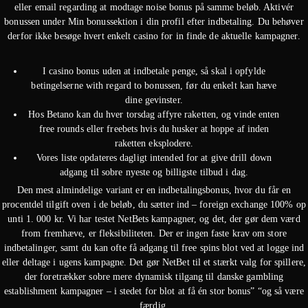
eller email regarding at modtage noise bonus på samme beløb. Aktivér
bonussen under Min bonussektion i din profil efter indbetaling. Du behøver
derfor ikke besøge hvert enkelt casino for in finde de aktuelle kampagner.
I casino bonus uden at indbetale penge, så skal i opfylde
betingelserne with regard to bonussen, før du enkelt kan hæve
dine gevinster.
Hos Betano kan du hver torsdag affyre raketten, og vinde enten
free rounds eller freebets hvis du husker at hoppe af inden
raketten eksplodere.
Vores liste opdateres dagligt intended for at give drill down
adgang til sobre nyeste og billigste tilbud i dag.
Den mest almindelige variant er en indbetalingsbonus, hvor du får en
procentdel tilgift oven i de beløb, du sætter ind – foreign exchange 100% op
unti 1. 000 kr. Vi har testet NetBets kampagner, og det, der gør dem værd
from fremhæve, er fleksibiliteten. Der er ingen faste krav om store
indbetalinger, samt du kan ofte få adgang til free spins blot ved at logge ind
eller deltage i ugens kampagne. Det gør NetBet til et stærkt valg for spillere,
der foretrækker sobre mere dynamisk tilgang til danske gambling
establishment kampagner – i stedet for blot at få én stor bonus” “og så være
færdig.