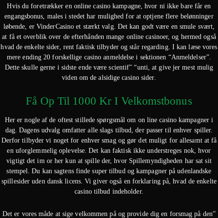
Hvis du foretrækker en online casino kampagne, hvor ni ikke bare får en
engangsbonus, males i stedet har mulighed for at optjene flere belønninger
løbende, er VinderCasino et stærkt valg. Det kan godt være en smule svært,
at få et overblik over de efterhånden mange online casinoer, og hermed også
hvad de enkelte sider, rent faktisk tilbyder og står regarding. I kan læse vores
mere ending 20 forskellige casino anmeldelse i sektionen “Anmeldelser”.
Dette skulle gerne i sidste ende være scientif” “unti, at give jer mest mulig
viden om de alsidige casino sider.
Få Op Til 1000 Kr I Velkomstbonus
Her er nogle af de oftest stillede spørgsmål om on line casino kampagner i
dag. Dagens udvalg omfatter alle slags tilbud, der passer til enhver spiller.
Derfor tilbyder vi noget for enhver smag og gør det muligt for allesamt at få
en uforglemmelig oplevelse. Det kan faktisk ikke understreges nok, hvor
vigtigt det im or her kun at spille der, hvor Spillemyndigheden har sat sit
stempel. Du kan sagtens finde super tilbud og kampagner på udenlandske
spillesider uden dansk licens. Vi giver også en forklaring på, hvad de enkelte
casino tilbud indeholder.
Det er vores måde at sige velkommen på og provide dig en forsmag på den”