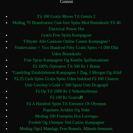
Content
Få 100 Gratis Moves Til Gemix 2
Modtag 70 Brandvarme Cost-free Spins Med Bonuskode Til 40
Electrical Power Hot
Gratis Free Spins Kampagner
Tilbyder Alle Casinoer Online Casino Kampagner?
Vindercasino = Two Hundred Fifty Gratis Spins +1 000 Dkk
Uden Bonuskode
Free Spins Kampagner Og Kendte Spillemaskiner
Få 100% Operative Til 500 Kr I Bonus
“Gambling Establishment Kampagner I Dag, I Morgen Og Altid
Få 25 Cash Spins Gratis Spins Uden Indskud Få 100 Chancer
Unti Cowboy’s Gold + 100 Spins Unti Dragespil
Få Op Til 1000 Kr I Velkomstbonus
Få 100 Kr Gratis🎁
Få A Hundred Spins Til Entrance Of Olympus
Populære Artikler Og Sider
Modtag 100 Freespins Hos Leovegas
Fordele Og Ulemper Ved Casino Kampagner
Modtag Også Mandags Free Rounds, Måneds-bonusser,