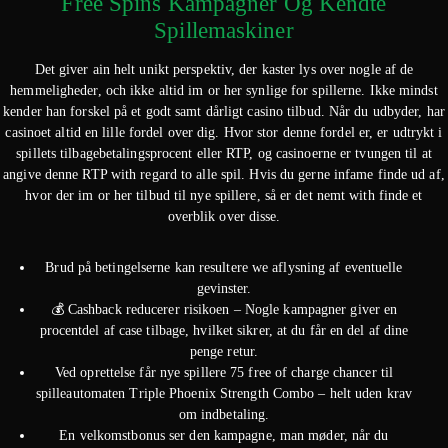
Free Spins Kampagner Og Kendte
Spillemaskiner
Det giver ain helt unikt perspektiv, der kaster lys over nogle af de
hemmeligheder, och ikke altid im or her synlige for spillerne. Ikke mindst
kender han forskel på et godt samt dårligt casino tilbud. Når du udbyder, har
casinoet altid en lille fordel over dig. Hvor stor denne fordel er, er udtrykt i
spillets tilbagebetalingsprocent eller RTP, og casinoerne er tvungen til at
angive denne RTP with regard to alle spil. Hvis du gerne infame finde ud af,
hvor der im or her tilbud til nye spillere, så er det nemt with finde et
overblik over disse.
Brud på betingelserne kan resultere we aflysning af eventuelle
gevinster.
💰 Cashback reducerer risikoen – Nogle kampagner giver en
procentdel af case tilbage, hvilket sikrer, at du får en del af dine
penge retur.
Ved oprettelse får nye spillere 75 free of charge chancer til
spilleautomaten Triple Phoenix Strength Combo – helt uden krav
om indbetaling.
En velkomstbonus ser den kampagne, man møder, når du