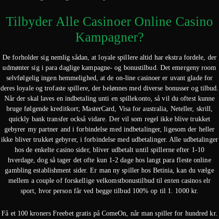
Tilbyder Alle Casinoer Online Casino
Kampagner?
De forholder sig nemlig sådan, at loyale spillere altid har ekstra fordele, der
udmønter sig i para daglige kampagne- og bonustilbud. Det emergeny room
selvfølgelig ingen hemmelighed, at de on-line casinoer er uvant glade for
deres loyale og trofaste spillere, der belønnes med diverse bonusser og tilbud.
Når der skal laves en indbetaling unti en spillekonto, så vil du oftest kunne
bruge følgende kreditkort; MasterCard, Visa for australia, Neteller, skrill,
quickly bank transfer också vidare. Der vil som regel ikke blive trukket
gebyrer my partner and i forbindelse med indbetalinger, ligesom der heller
ikke bliver trukket gebyrer, i forbindelse med udbetalinger. Alle udbetalinger
hos de enkelte casino sider, bliver udbetalt until spillerne efter 1-10
hverdage, dog så tager det ofte kun 1-2 dage hos langt para fleste online
gambling establishment sider. Er man ny spiller hos Betinia, kan du vælge
mellem a couple of forskellige velkomstbonustilbud til enten casinos elr
sport, hvor person får ved begge tilbud 100% op til 1. 1000 kr.
Få et 100 kroners Freebet gratis på ComeOn, når man spiller for hundred kr.