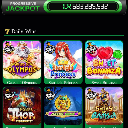
Daily Wins
Gates of Olympus
Starlight Princess
Sweet Bonanza