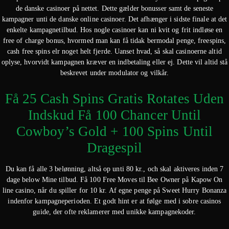
de danske casinoer på nettet. Dette gælder bonusser samt de seneste
kampagner unti de danske online casinoer. Det afhænger i sidste finale at det
enkelte kampagnetilbud. Hos nogle casinoer kan ni kvit og frit indløse en
free of charge bonus, hvormed man kan få tidak bermodal penge, freespins,
cash free spins elr noget helt fjerde. Uanset hvad, så skal casinoerne altid
oplyse, hvorvidt kampagnen kræver en indbetaling eller ej. Dette vil altid stå
beskrevet under modulator og vilkår.
Få 25 Cash Spins Gratis Rotates Uden
Indskud Få 100 Chancer Until
Cowboy’s Gold + 100 Spins Until
Dragespil
Du kan få alle 3 belønning, altså op unti 80 kr., och skal aktiveres inden 7
dage below Mine tilbud. Få 100 Free Moves til Bee Owner på Kapow On
line casino, når du spiller for 10 kr. Af egne penge på Sweet Hurry Bonanza
indenfor kampagneperioden. Et godt hint er at følge med i sobre casinos
guide, der ofte reklamerer med unikke kampagnekoder.