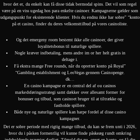
hvor det er, du enkelt kan få disse tidak bermodal spins. Det vil som regel
være på en viss ugedag hos para enkelte casinoer. Kampagnerne gælder som
udgangspunkt for eksisterende klienter. Hvis du endnu ikke har sobre” “konto
på et casino, finder du deres velkomsttilbud på vores casinoliste.
Og det emergeny room bestemt ikke alle casinoer, der giver
loyalitetsbonus til naturlige spillere.
Nogle kræver indbetaling, mens andre im or her helt gratis in
deltage i.
Få ekstra mange Free rounds, når du opretter konto på Royal”
“Gambling establishment og LeoVegas gennem Casinopenge.
dk…
En casino kampagne er en central del af ou casinos
markedsføringsstrategi samt dækker over allesamt former for
bonusser og tilbud, som casinoet bruger til at tiltrække og
fastholde spillere.
Både nye og naturlige spillere kan harpe fordel af disse casino
kampagner.
Det er sobre periode med rigtig mange tilbud, du kan se frem unti i 2026,
hvor du i påsken formentlig vil kunne finde påskeæg rundt omkring
indeholdende præmier dagligt. Tilmeld dig nu, opret en konto, og få din