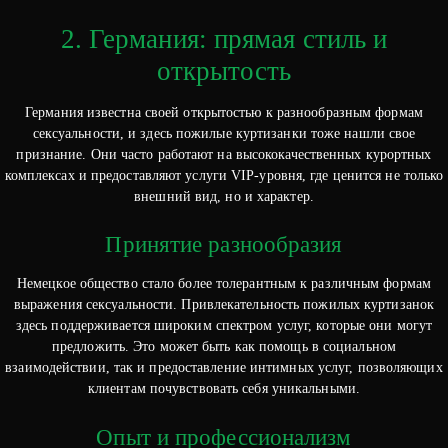
2. Германия: прямая стиль и
открытость
Германия известна своей открытостью к разнообразным формам
сексуальности, и здесь пожилые куртизанки тоже нашли свое
признание. Они часто работают на высококачественных курортных
комплексах и предоставляют услуги VIP-уровня, где ценится не только
внешний вид, но и характер.
Принятие разнообразия
Немецкое общество стало более толерантным к различным формам
выражения сексуальности. Привлекательность пожилых куртизанок
здесь поддерживается широким спектром услуг, которые они могут
предложить. Это может быть как помощь в социальном
взаимодействии, так и предоставление интимных услуг, позволяющих
клиентам почувствовать себя уникальными.
Опыт и профессионализм