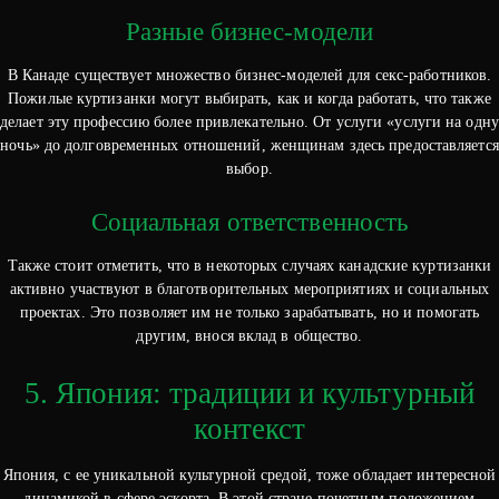
Разные бизнес-модели
В Канаде существует множество бизнес-моделей для секс-работников.
Пожилые куртизанки могут выбирать, как и когда работать, что также
делает эту профессию более привлекательно. От услуги «услуги на одну
ночь» до долговременных отношений, женщинам здесь предоставляется
выбор.
Социальная ответственность
Также стоит отметить, что в некоторых случаях канадские куртизанки
активно участвуют в благотворительных мероприятиях и социальных
проектах. Это позволяет им не только зарабатывать, но и помогать
другим, внося вклад в общество.
5. Япония: традиции и культурный
контекст
Япония, с ее уникальной культурной средой, тоже обладает интересной
динамикой в сфере эскорта. В этой стране почетным положением