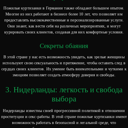
Пожилые куртизанки в Германии также обладают большим опытом.
Многие из них работают в бизнесе более 10 лет, что позволяет им
предоставлять высококачественные и персонализированные услуги.
Они знают, как вести себя на различных мероприятиях, и могут
курировать своих клиентов, создавая для них комфортные условия.
Секреты обаяния
В этой стране у нас есть возможность увидеть, как зрелые женщины
используют свою сексуальность и притяжение, чтобы оставить след в
сердцах своих клиентов. Их умение быть внимательными и чуткими к
эмоциям позволяет создать атмосферу доверия и свободы.
3. Нидерланды: легкость и свобода
выбора
Нидерланды известны своей прогрессивной политикой в отношении
проституции и секс-работы. В этой стране пожилые куртизанки имеют
возможность работать в безопасной и легальной среде, что