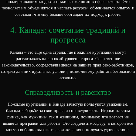
поддерживают молодых и пожилых женщин в сфере эскорта. Это
позволяет им объединяться и черпать ресурсы, обмениваться опытом и
советами, что еще больше обогащает их подход к работе.
4. Канада: сочетание традиций и
прогресса
Канада – это еще одна страна, где пожилые куртизанки могут
рассчитывать на высокий уровень спроса. Современное
законодательство, сосредотачившееся на защите прав секс-работников,
создало для них идеальные условия, позволяя ему работать безопасно и
легально.
Справедливость и равенство
Пожилые куртизанки в Канаде зачастую пользуются уважением,
благодаря борьбе за свои права и справедливость. Игроки на этом
рынке, как мужчины, так и женщины, понимают, что возраст не
является преградой для работы. Это создало атмосферу, в которой все
могут свободно выражать свои желания и получать удовольствие.