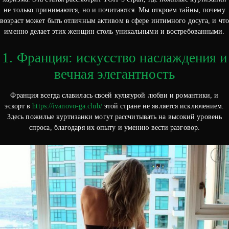
не только принимаются, но и почитаются. Мы откроем тайны, почему
возраст может быть отличным активом в сфере интимного досуга, и что
именно делает этих женщин столь уникальными и востребованными.
1. Франция: искусство наслаждения и
вечная элегантность
Франция всегда славилась своей культурой любви и романтики, и
эскорт в
https://ivanovo-ga.club/
этой стране не является исключением.
Здесь пожилые куртизанки могут рассчитывать на высокий уровень
спроса, благодаря их опыту и умению вести разговор.