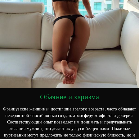
Обаяние и харизма
Французские женщины, достигшие зрелого возраста, часто обладают
невероятной способностью создать атмосферу комфорта и доверия.
Соответствующий опыт позволяет им понимать и предугадывать
желания мужчин, что делает их услуги бесценными. Пожилые
куртизанки могут предложить не только физическую близость, но и