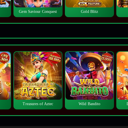
Gem Saviour Conquest
Gold Blitz
Treasures of Aztec
Wild Bandito