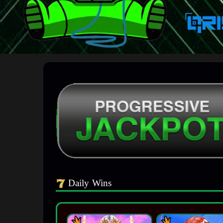
Daily Wins