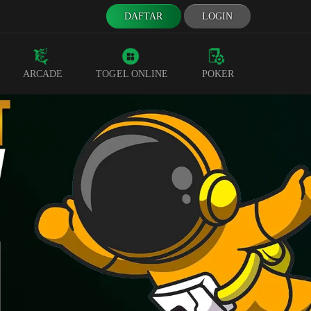
DAFTAR
LOGIN
ARCADE
TOGEL ONLINE
POKER