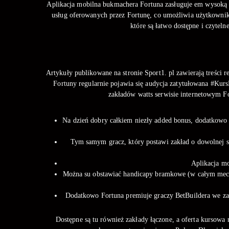
Aplikacja mobilna bukmachera Fortuna zasługuje em wysoką o
usług oferowanych przez Fortunę, co umożliwia użytkownik
które są łatwo dostępne i czyteln
Artykuły publikowane na stronie Sport1. pl zawierają treśc
Fortuny regularnie pojawia się audycja zatytułowana #Ku
zakładów watts serwisie internetowym Fo
Na dzień dobry całkiem niezły added bonus, dodatkowo 
Tym samym gracz, który postawi zakład o dowolnej st
Aplikacja mo
Można su obstawiać handicapy bramkowe (w całym meczu 
Dodatkowo Fortuna premiuje graczy BetBuildera we za
Dostępne są tu również zakłady łączone, a oferta kursowa n