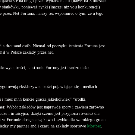
ojawia się na długo przed wydarzeniami (nawet na 3 miesiące
w siatkówki, ponieważ rynki (inaczej niż you konkurencji)
e przez Net Fortuna, należy też wspomnieć o tym, że u tego
a thousand osób. Niemal od początku istnienia Fortuna jest
ił w Polsce zakłady przez net.
owych treści, na stronie Fortuny jest bardzo dużo
ygotowują ekskluzywne treści pojawiające się t mediach
i i mieć mhh koncie gracza jakiekolwiek” “środki.
er. Wybór zakładów jest naprawdę spory i zawiera zarówno
dze i intuicyjna, dzięki czemu jest przyjazna również dla
t w Fortunie dostępne są łatwo i szybko dla szerokiego grona
iędzy my partner and i czasu na zakłady sportowe
Mostbet
.