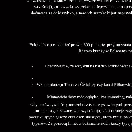
zaawansowane, a kursy często najwyższe w Polsce. Dla wielu
wcześniej), co pozwala wyczekać najlepszy instant na pos
dodawane są dość szybko, a new ich szerokość jest naprawd
Bukmacher posiada sieć prawie 600 punktów przyjmowania za
liderem branży w Polsce my pa
Rzeczywiście, ze względu na bardzo rozbudowaną o
Wspomnianego Tomasza Ćwiąkały czy kanał Piłkarzyki, F
Mianowicie żeby móc oglądać live streaming, nale
Gdy porównywaliśmy mnożniki z tymi wystawionymi przez i
turnieje organizowane w naszym kraju, jak i turnieje zag
początkujących graczy oraz osób starszych, które mniej pewn
typerów. Za pomocą limitów bukmacherskich każdy typując