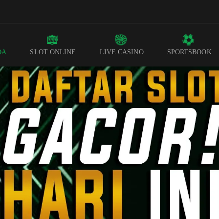
DA
SLOT ONLINE
LIVE CASINO
SPORTSBOOK