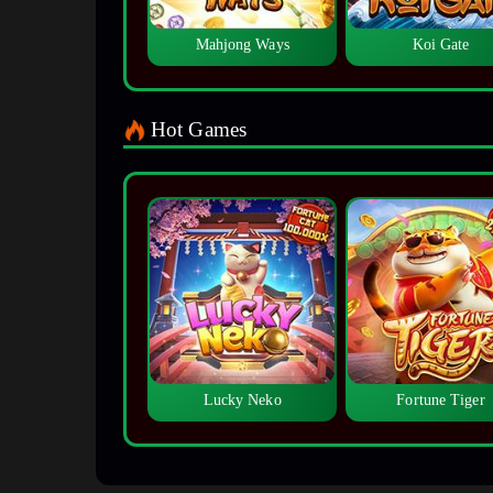
Mahjong Ways
Koi Gate
Hot Games
Lucky Neko
Fortune Tiger