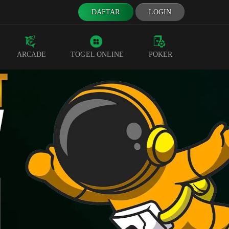
DAFTAR
LOGIN
ARCADE
TOGEL ONLINE
POKER