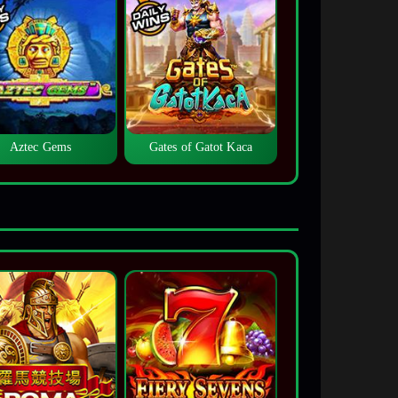
Aztec Gems
Gates of Gatot Kaca