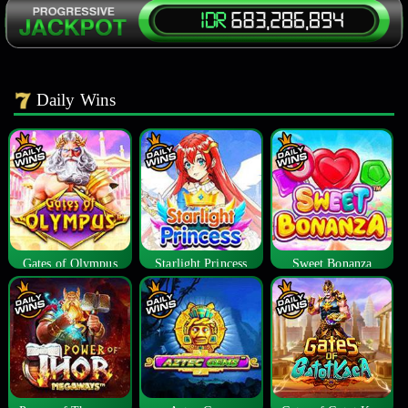
Daily Wins
Gates of Olympus
Starlight Princess
Sweet Bonanza