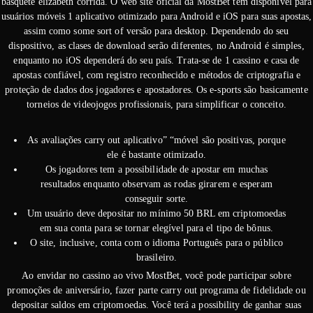
basquete elizabeth corrida. O web site oficial da MostBet tem disponível para
usuários móveis 1 aplicativo otimizado para Android e iOS para suas apostas,
assim como some sort of versão para desktop. Dependendo do seu
dispositivo, as clases de download serão diferentes, no Android é simples,
enquanto no iOS dependerá do seu país. Trata-se de 1 cassino e casa de
apostas confiável, com registro reconhecido e métodos de criptografia e
proteção de dados dos jogadores e apostadores. Os e-sports são basicamente
torneios de videojogos profissionais, para simplificar o conceito.
As avaliações carry out aplicativo” “móvel são positivas, porque
ele é bastante otimizado.
Os jogadores tem a possibilidade de apostar em muchas
resultados enquanto observam as rodas girarem e esperam
conseguir sorte.
Um usuário deve depositar no mínimo 50 BRL em criptomoedas
em sua conta para se tornar elegível para el tipo de bônus.
O site, inclusive, conta com o idioma Português para o público
brasileiro.
Ao envidar no cassino ao vivo MostBet, você pode participar sobre
promoções de aniversário, fazer parte carry out programa de fidelidade ou
depositar saldos em criptomoedas. Você terá a possibility de ganhar suas