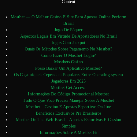
Content
Mostbet — O Melhor Casino E Site Para Apostas Online Perform
Brasil
Jogo De Pôquer
Aspectos Legais Em Virtude De Apostadores No Brasil
Jogos Com Jackpot
Quais Os Métodos Sobre Pagamento No Mostbet?
Como Fazer O Mostbet Login?
Mostbets Casino
Posso Baixar Um Aplicativo Mostbet?
Os Caça-níqueis Cependant Populares Entre Operating-system
Jogadores Em 2025
Mostbet Get Access:
Informações Do Código Promocional Mostbet
Tudo O Que Você Precisa Manejar Sobre A Mostbet
Mostbet – Cassino E Apostas Esportivas On-line
Benefícios Exclusivos Pra Brasileiros
Mostbet On The Web Brasil – Apostas Esportivas E Cassino
Simples
Informações Sobre A Mostbet Br