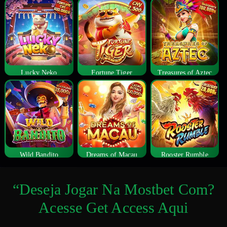
Lucky Neko
Fortune Tiger
Treasures of Aztec
Wild Bandito
Dreams of Macau
Rooster Rumble
“Deseja Jogar Na Mostbet Com?
Acesse Get Access Aqui