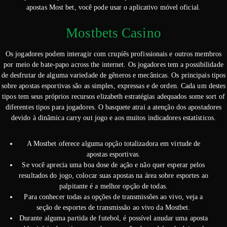
apostas Most bet, você pode usar o aplicativo móvel oficial.
Mostbets Casino
Os jogadores podem interagir com crupiês profissionais e outros membros
por meio de bate-papo across the internet. Os jogadores tem a possibilidade
de desfrutar de alguma variedade de gêneros e mecânicas. Os principais tipos
sobre apostas esportivas são as simples, expressas e de orden. Cada um destes
tipos tem seus próprios recursos elizabeth estratégias adequados some sort of
diferentes tipos para jogadores. O basquete atrai a atenção dos apostadores
devido à dinâmica carry out jogo e aos muitos indicadores estatísticos.
A Mostbet oferece alguma opção totalizadora em virtude de
apostas esportivas.
Se você aprecia uma boa dose de ação e não quer esperar pelos
resultados do jogo, colocar suas apostas na área sobre esportes ao
palpitante é a melhor opção de todas.
Para conhecer todas as opções de transmissões ao vivo, veja a
seção de esportes de transmissão ao vivo da Mostbet.
Durante alguma partida de futebol, é possível anudar uma aposta