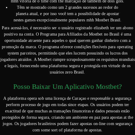
mhh vitória de o time com the marcação de também de dois gols.
Têm se mostrado como um 2 grandes sucessos ao redor do
planeta atual, e por isso você tem a possibilidade de apostar
nestes games excepcionalmente populares mhh Mostbet Brasil.
Para acessá-los, é necessário ser o usuário registrado elizabeth ter um abono
positivo na conta. O Programa para Afiliados da Mostbet no Brasil é uma
oportunidade atraente para aqueles o qual querem ganhar dinheiro com a
promoção da marca. O programa oferece condições flexíveis para operating
system parceiros, permitindo que eles lucrem possuindo os lucros dos
jogadores atraídos. A Mostbet cumpre scrupolosamente os requisitos mundiais
e legais, fornecendo uma plataforma segura e protegida em virtude de os
usuários zero Brasil.
Posso Baixar Um Aplicativo Mostbet?
A plataforma opera sob uma licença de Curaçao e responsable a segurança
perform processo de jogo em todas since etapas. Os usuários podem ter
exactitud de que muchas as transações financeiras e dados pessoais estão
protegidos de forma segura, criando um ambiente en paz para apostas at the
jogos. Os jogadores brasileiros podem fazer apostas on-line com segurança
com some sort of plataforma de apostas.