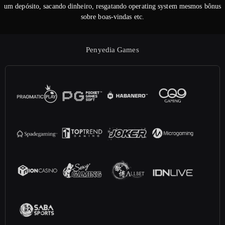
um depósito, sacando dinheiro, resgatando operating system mesmos bônus
sobre boas-vindas etc.
Penyedia Games