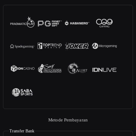
Metode Pembayaran
Transfer Bank