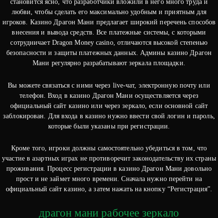
становится ясно, что разработчики вложили в него много труда и
любви, чтобы сделать его максимально удобным и приятным для
игроков. Казино Драгон Мани предлагает широкий перечень способов
внесения и вывода средств. Все платежные системы, с которыми
сотрудничает Dragon Money casino, отличаются высокой степенью
безопасности и защиты платежных данных. Админы казино Драгон
Мани регулярно разрабатывают зеркала площадки.
Вы можете связаться с ними через live-чат, электронную почту или
телефон. Вход в казино Драгон Мани осуществляется через
официальный сайт казино или через зеркало, если основной сайт
заблокирован. Для входа в казино нужно ввести свой логин и пароль,
которые были указаны при регистрации.
Кроме того, игроки должны самостоятельно убедиться в том, что
участие в азартных играх не противоречит законодательству их страны
проживания. Процесс регистрации в казино Драгон Мани довольно
прост и не займет много времени. Сначала нужно перейти на
официальный сайт казино, а затем нажать на кнопку “Регистрация”.
драгон мани рабочее зеркало