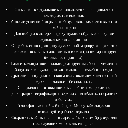
Он меняет виртуальное местоположение и защищает от
некоторых сетевых атак.
А после успешной игры вам, безусловно, захочется вывести
свой выигрыш.
Для победы в лотерее игроку нужно собрать совпадение
одинаковых чисел в линии.
Он работает по принципу луковичной маршрутизации, что
позволяет оставаться анонимным в сети (но не гарантирует
безопасность данных).
Также, команда моментально реагирует на сбои, начисления
бонусов и консультации касательно платежей и вывода.
Драгонмани предлагает своим пользователям качественный
сервис, а главное – безопасность.
Специалисты готовы помочь с любыми вопросами о
регистрации, верификации, зеркалах, платёжных операциях
и бонусах.
Если официальный сайт Dragon Money заблокирован,
используйте рабочее зеркало.
Сохранить моё имя, email и адрес сайта в этом браузере для
последующих моих комментариев.