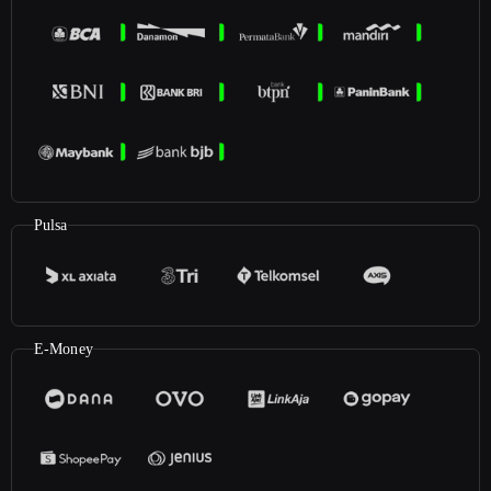
Pulsa
E-Money