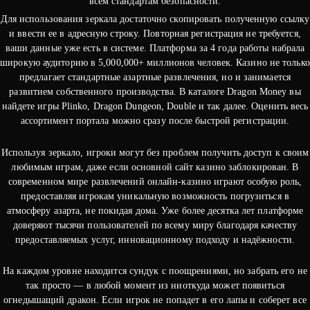
всем стандартам безопасности.
Для использования зеркала достаточно скопировать полученную ссылку
и ввести ее в адресную строку. Повторная регистрация не требуется,
ваши данные уже есть в системе. Платформа за 4 года работы набрала
широкую аудиторию в 5,000,000+ миллионов человек. Казино не только
предлагает стандартные азартные развлечения, но и занимается
развитием собственного производства. В каталоге Dragon Money вы
найдете игры Plinko, Dragon Dungeon, Double и так далее. Оценить весь
ассортимент портала можно сразу после быстрой регистрации.
Используя зеркало, игроки могут без проблем получить доступ к своим
любимым играм, даже если основной сайт казино заблокирован. В
современном мире развлечений онлайн-казино играют особую роль,
предоставляя игрокам уникальную возможность погрузиться в
атмосферу азарта, не покидая дома. Уже более десятка лет платформе
доверяют тысячи пользователей по всему миру благодаря качеству
предоставляемых услуг, инновационному подходу и надёжности.
На каждом уровне находится сундук с поощрениями, но забрать его не
так просто — в любой момент из ниоткуда может появиться
огнедышащий дракон. Если игрок не попадет в его лапы и соберет все