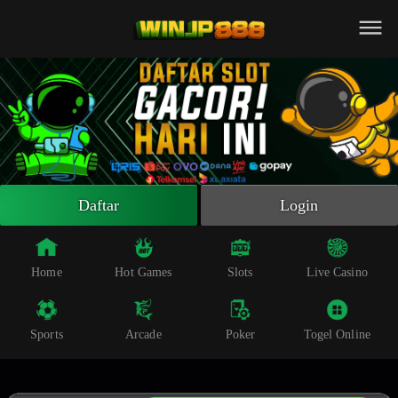
Beranda
Slot Online
Live Casino
Sportsbook
Arcade
Togel Online
Daftar
Login
Poker
Whatsapp
Home
Hot Games
Slots
Live Casino
Telegram
Sports
Arcade
Poker
Togel Online
Livechat