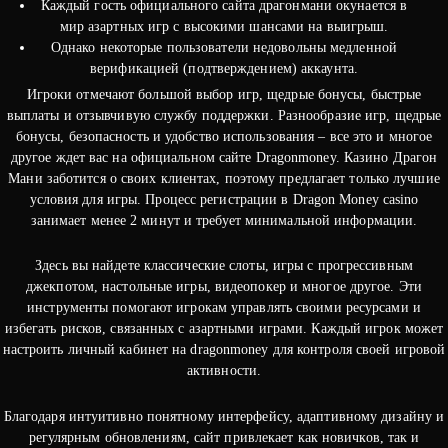
Каждый гость официального сайта драгонмани окунается в
мир азартных игр с высокими шансами на выигрыш.
Однако некоторые пользователи недовольны медленной
верификацией (подтверждением) аккаунта.
Игроки отмечают большой выбор игр, щедрые бонусы, быстрые
выплаты и отзывчивую службу поддержки. Разнообразие игр, щедрые
бонусы, безопасность и удобство использования – все это и многое
другое ждет вас на официальном сайте Dragonmoney. Казино Драгон
Мани заботится о своих клиентах, поэтому предлагает только лучшие
условия для игры. Процесс регистрации в Dragon Money casino
занимает менее 2 минут и требует минимальной информации.
Здесь вы найдете классические слоты, игры с прогрессивным
джекпотом, настольные игры, видеопокер и многое другое. Эти
инструменты помогают игрокам управлять своими ресурсами и
избегать рисков, связанных с азартными играми. Каждый игрок может
настроить личный кабинет на dragonmoney для контроля своей игровой
активности.
Благодаря интуитивно понятному интерфейсу, адаптивному дизайну и
регулярным обновлениям, сайт привлекает как новичков, так и