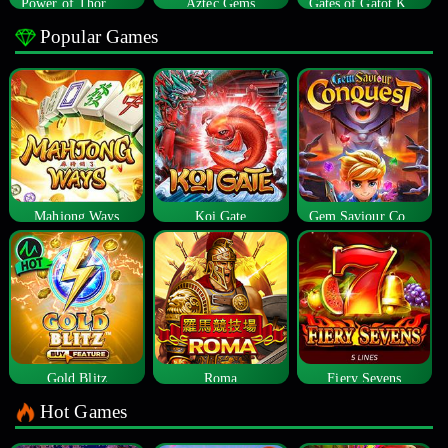
Power of Thor Megaways
Aztec Gems
Gates of Gatot Kaca
Popular Games
Mahjong Ways
Koi Gate
Gem Saviour Conquest
Gold Blitz
Roma
Fiery Sevens
Hot Games