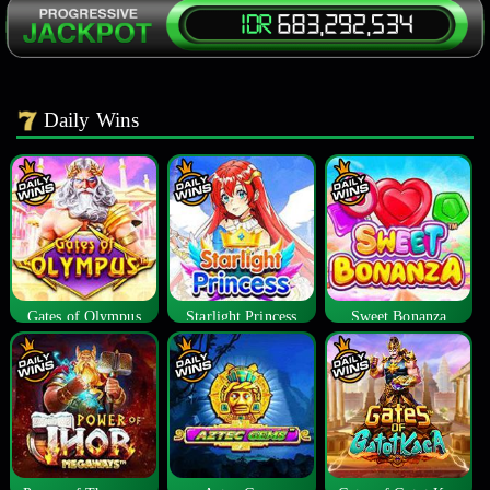
Daily Wins
Gates of Olympus
Starlight Princess
Sweet Bonanza