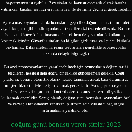
başvurmanızı isteyebilir. Bazı siteler bu bonusu otomatik olarak hesaba
yatırırken, bazıları ise müşteri hizmetleri ile iletişime geçmeyi gerektirebilir.
Ayrıca masa oyunlarında da bonusların geçerli olduğunu hatırlatalım; rulet
veya blackjack gibi klasik oyunlarda stratejilerinizi test edebilirsiniz. Bu hem
bonusun kötüye kullanılmasını önlemek hem de yasal olarak kullanıcıyı
korumak içindir. Güvenilir siteler, bu bilgileri gizli tutar ve üçüncü kişilerle
paylaşmaz. Bahis sitelerinin resmi web siteleri genellikle promosyonlar
hakkında detaylı bilgi sağlar.
Bu özel promosyonlardan yararlanabilmek için oyuncuların doğum tarihi
bilgilerini hesaplarında doğru bir şekilde güncellemesi gerekir. Çoğu
platform, bonusu otomatik olarak hesaba tanımlar; ancak bazı durumlarda
müşteri hizmetleriyle iletişim kurmak gerekebilir. Ayrıca, promosyonun
süresi ve çevrim şartlarını kontrol ederek bonusu en verimli şekilde
kullanmak önemlidir. Sonuç olarak, doğum günü bonusları, oyunculara özel
ve kazançlı bir deneyim sunarken, platformların kullanıcı bağlılığını
artırmalarına yardımcı olur.
doğum günü bonusu veren siteler 2025