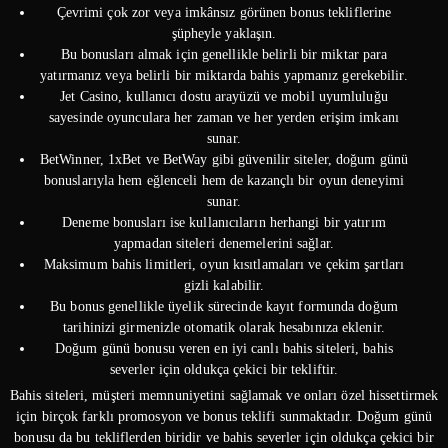
Çevrimi çok zor veya imkânsız görünen bonus tekliflerine
şüpheyle yaklaşın.
Bu bonusları almak için genellikle belirli bir miktar para
yatırmanız veya belirli bir miktarda bahis yapmanız gerekebilir.
Jet Casino, kullanıcı dostu arayüzü ve mobil uyumluluğu
sayesinde oyunculara her zaman ve her yerden erişim imkanı
sunar.
BetWinner, 1xBet ve BetWay gibi güvenilir siteler, doğum günü
bonuslarıyla hem eğlenceli hem de kazançlı bir oyun deneyimi
sunar.
Deneme bonusları ise kullanıcıların herhangi bir yatırım
yapmadan siteleri denemelerini sağlar.
Maksimum bahis limitleri, oyun kısıtlamaları ve çekim şartları
gizli kalabilir.
Bu bonus genellikle üyelik sürecinde kayıt formunda doğum
tarihinizi girmenizle otomatik olarak hesabınıza eklenir.
Doğum günü bonusu veren en iyi canlı bahis siteleri, bahis
severler için oldukça çekici bir tekliftir.
Bahis siteleri, müşteri memnuniyetini sağlamak ve onları özel hissettirmek
için birçok farklı promosyon ve bonus teklifi sunmaktadır. Doğum günü
bonusu da bu tekliflerden biridir ve bahis severler için oldukça çekici bir