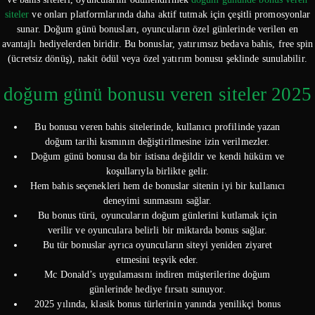
siteler
ve onları platformlarında daha aktif tutmak için çeşitli promosyonlar
sunar. Doğum günü bonusları, oyuncuların özel günlerinde verilen en
avantajlı hediyelerden biridir. Bu bonuslar, yatırımsız bedava bahis, free spin
(ücretsiz dönüş), nakit ödül veya özel yatırım bonusu şeklinde sunulabilir.
doğum günü bonusu veren siteler 2025
Bu bonusu veren bahis sitelerinde, kullanıcı profilinde yazan
doğum tarihi kısmının değiştirilmesine izin verilmezler.
Doğum günü bonusu da bir istisna değildir ve kendi hüküm ve
koşullarıyla birlikte gelir.
Hem bahis seçenekleri hem de bonuslar sitenin iyi bir kullanıcı
deneyimi sunmasını sağlar.
Bu bonus türü, oyuncuların doğum günlerini kutlamak için
verilir ve oyunculara belirli bir miktarda bonus sağlar.
Bu tür bonuslar ayrıca oyuncuların siteyi yeniden ziyaret
etmesini teşvik eder.
Mc Donald’s uygulamasını indiren müşterilerine doğum
günlerinde hediye fırsatı sunuyor.
2025 yılında, klasik bonus türlerinin yanında yenilikçi bonus