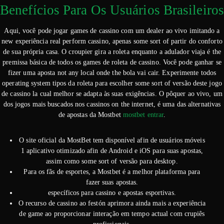
Benefícios Para Os Usuários Brasileiros
Aqui, você pode jogar games de cassino com um dealer ao vivo imitando a
new experiência real perform cassino, apenas some sort of partir do conforto
de sua própria casa. O croupier gira a roleta enquanto a adulador viaja é the
premissa básica de todos os games de roleta de cassino. Você pode ganhar se
fizer uma aposta not any local onde the bola vai cair. Experimente todos
operating system tipos da roleta para escolher some sort of versão deste jogo
de cassino la cual melhor se adapta às suas exigências. O pôquer ao vivo, um
dos jogos mais buscados nos cassinos on the internet, é uma das alternativas
de apostas da Mostbet
mostbet entrar
.
O site oficial da MostBet tem disponível afin de usuários móveis
1 aplicativo otimizado afin de Android e iOS para suas apostas,
assim como some sort of versão para desktop.
Para os fãs de esportes, a Mostbet é a melhor plataforma para
fazer suas apostas.
específicos para cassino e apostas esportivas.
O recurso de cassino ao festón aprimora ainda mais a experiência
de game ao proporcionar interação em tempo actual com crupiês