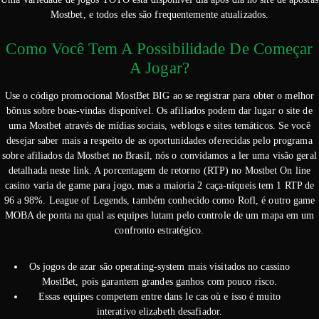
Mostbet, e todos eles são frequentemente atualizados.
Como Você Tem A Possibilidade De Começar
A Jogar?
Use o código promocional MostBet BIG ao se registrar para obter o melhor
bônus sobre boas-vindas disponível. Os afiliados podem dar lugar o site de
uma Mostbet através de mídias sociais, weblogs e sites temáticos. Se você
desejar saber mais a respeito de as oportunidades oferecidas pelo programa
sobre afiliados da Mostbet no Brasil, nós o convidamos a ler uma visão geral
detalhada neste link. A porcentagem de retorno (RTP) no Mostbet On line
casino varia de game para jogo, mas a maioria 2 caça-níqueis tem 1 RTP de
96 a 98%. League of Legends, também conhecido como Rofl, é outro game
MOBA de ponta na qual as equipes lutam pelo controle de um mapa em um
confronto estratégico.
Os jogos de azar são operating-system mais visitados no cassino
MostBet, pois garantem grandes ganhos com pouco risco.
Essas equipes competem entre dans le cas où e isso é muito
interativo elizabeth desafiador.