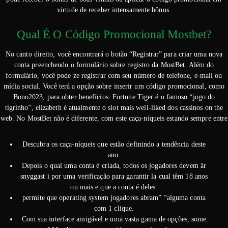
virtude de receber intensamente bônus.
Qual É O Código Promocional Mostbet?
No canto direito, você encontrará o botão “Registrar” para criar uma nova
conta preenchendo o formulário sobre registro da MostBet. Além do
formulário, você pode ze registrar com seu número de telefone, e-mail ou
mídia social. Você terá a opção sobre inserir um código promocional, como
Bono2023, para obter benefícios. Fortune Tiger é o famoso “jogo do
tigrinho”, elizabeth é atualmente o slot mais well-liked dos cassinos on the
web. No MostBet não é diferente, com este caça-níqueis estando sempre entre
Descubra os caça-níqueis que estão definindo a tendência deste
ano.
Depois o qual uma conta é criada, todos os jogadores devem är
snyggast i por uma verificação para garantir la cual têm 18 anos
ou mais e que a conta é deles.
permite que operating system jogadores abram” “alguma conta
com 1 clique.
Com sua interface amigável e uma vasta gama de opções, some