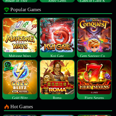
Power of Thor Megaways
Aztec Gems
Gates of Gatot Kaca
Popular Games
Mahjong Ways
Koi Gate
Gem Saviour Conquest
Gold Blitz
Roma
Fiery Sevens
Hot Games