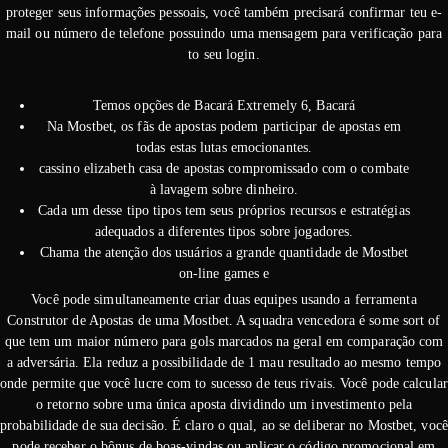
proteger seus informações pessoais, você também precisará confirmar teu e-
mail ou número de telefone possuindo uma mensagem para verificação para
to seu login.
Temos opções de Bacará Extremely 6, Bacará
Na Mostbet, os fãs de apostas podem participar de apostas em
todas estas lutas emocionantes.
cassino elizabeth casa de apostas compromissado com o combate
à lavagem sobre dinheiro.
Cada um desse tipo tipos tem seus próprios recursos e estratégias
adequados a diferentes tipos sobre jogadores.
Chama the atenção dos usuários a grande quantidade de Mostbet
on-line games e
Você pode simultaneamente criar duas equipes usando a ferramenta
Construtor de Apostas de uma Mostbet. A squadra vencedora é some sort of
que tem um maior número para gols marcados na geral em comparação com
a adversária. Ela reduz a possibilidade de 1 mau resultado ao mesmo tempo
onde permite que você lucre com to sucesso de teus rivais. Você pode calcular
o retorno sobre uma única aposta dividindo um investimento pela
probabilidade de sua decisão. É claro o qual, ao se deliberar no Mostbet, você
pode receber o bônus de boas-vindas ou aplicar o código promocional em