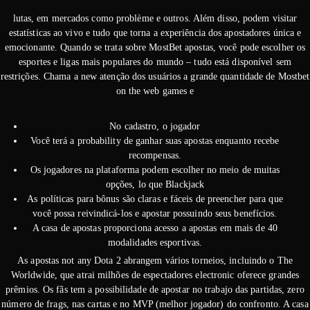
lutas, em mercados como problème e outros. Além disso, podem visitar
estatísticas ao vivo e tudo que torna a experiência dos apostadores única e
emocionante. Quando se trata sobre MostBet apostas, você pode escolher os
esportes e ligas mais populares do mundo – tudo está disponível sem
restrições. Chama a new atenção dos usuários a grande quantidade de Mostbet
on the web games e
No cadastro, o jogador
Você terá a probability de ganhar suas apostas enquanto recebe
recompensas.
Os jogadores na plataforma podem escolher no meio de muitas
opções, lo que Blackjack
As políticas para bônus são claras e fáceis de preencher para que
você possa reivindicá-los e apostar possuindo seus benefícios.
A casa de apostas proporciona acesso a apostas em mais de 40
modalidades esportivas.
As apostas not any Dota 2 abrangem vários torneios, incluindo o The
Worldwide, que atrai milhões de espectadores electronic oferece grandes
prêmios. Os fãs tem a possibilidade de apostar no trabajo das partidas, zero
número de frags, nas cartas e no MVP (melhor jogador) do confronto. A casa