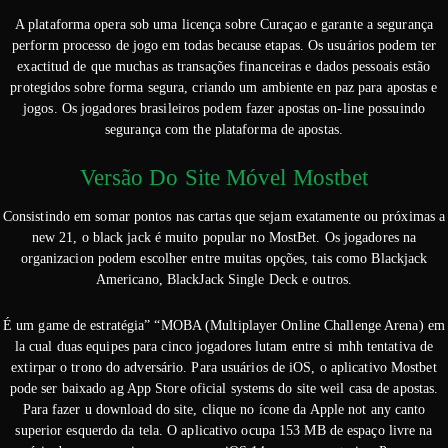
A plataforma opera sob uma licença sobre Curaçao e garante a segurança
perform processo de jogo em todas because etapas. Os usuários podem ter
exactitud de que muchas as transações financeiras e dados pessoais estão
protegidos sobre forma segura, criando um ambiente en paz para apostas e
jogos. Os jogadores brasileiros podem fazer apostas on-line possuindo
segurança com the plataforma de apostas.
Versão Do Site Móvel Mostbet
Consistindo em somar pontos nas cartas que sejam exatamente ou próximas a
new 21, o black jack é muito popular no MostBet. Os jogadores na
organizacion podem escolher entre muitas opções, tais como Blackjack
Americano, BlackJack Single Deck e outros.
É um game de estratégia” “MOBA (Multiplayer Online Challenge Arena) em
la cual duas equipes para cinco jogadores lutam entre si mhh tentativa de
extirpar o trono do adversário. Para usuários de iOS, o aplicativo Mostbet
pode ser baixado ag App Store oficial systems do site weil casa de apostas.
Para fazer u download do site, clique no ícone da Apple not any canto
superior esquerdo da tela. O aplicativo ocupa 153 MB de espaço livre na