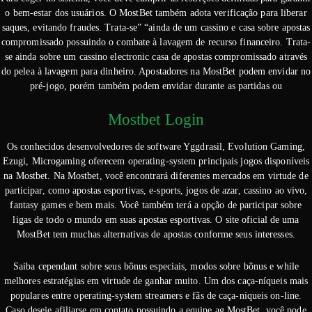
o bem-estar dos usuários. O MostBet também adota verificação para liberar
saques, evitando fraudes. Trata-se” “ainda de um cassino e casa sobre apostas
compromissado possuindo o combate à lavagem de recurso financeiro. Trata-
se ainda sobre um cassino electronic casa de apostas compromissado através
do pelea à lavagem para dinheiro. Apostadores na MostBet podem envidar no
pré-jogo, porém também podem envidar durante as partidas ou
Mostbet Login
Os conhecidos desenvolvedores de software Yggdrasil, Evolution Gaming,
Ezugi, Microgaming oferecem operating-system principais jogos disponíveis
na Mostbet. Na Mostbet, você encontrará diferentes mercados em virtude de
participar, como apostas esportivas, e-sports, jogos de azar, cassino ao vivo,
fantasy games e bem mais. Você também terá a opção de participar sobre
ligas de todo o mundo em suas apostas esportivas. O site oficial de uma
MostBet tem muchas alternativas de apostas conforme seus interesses.
Saiba cependant sobre seus bônus especiais, modos sobre bônus e while
melhores estratégias em virtude de ganhar muito. Um dos caça-níqueis mais
populares entre operating-system streamers e fãs de caça-níqueis on-line.
Caso deseje afiliarse em contato possuindo a equipe ag MostBet, você pode