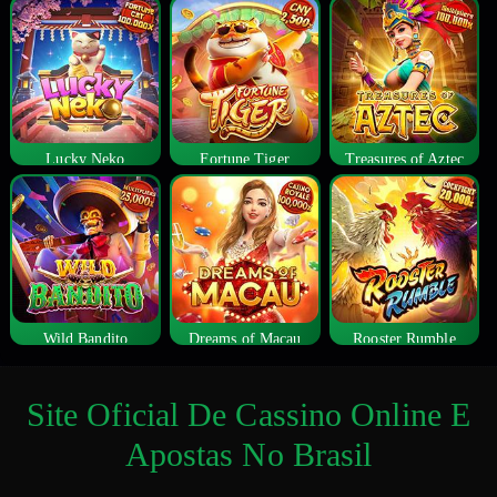
Lucky Neko
Fortune Tiger
Treasures of Aztec
Wild Bandito
Dreams of Macau
Rooster Rumble
Site Oficial De Cassino Online E
Apostas No Brasil