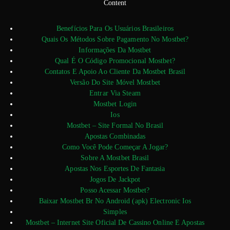
Content
Benefícios Para Os Usuários Brasileiros
Quais Os Métodos Sobre Pagamento No Mostbet?
Informações Da Mostbet
Qual É O Código Promocional Mostbet?
Contatos E Apoio Ao Cliente Da Mostbet Brasil
Versão Do Site Móvel Mostbet
Entrar Via Steam
Mostbet Login
Ios
Mostbet – Site Formal No Brasil
Apostas Combinadas
Como Você Pode Começar A Jogar?
Sobre A Mostbet Brasil
Apostas Nos Esportes De Fantasia
Jogos De Jackpot
Posso Acessar Mostbet?
Baixar Mostbet Br No Android (apk) Electronic Ios
Simples
Mostbet – Internet Site Oficial De Cassino Online E Apostas