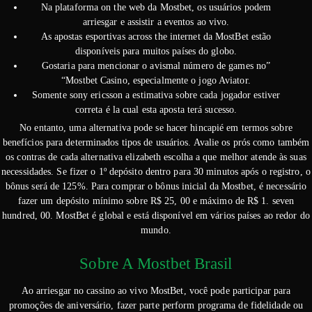
Na plataforma on the web da Mostbet, os usuários podem
arriesgar e assistir a eventos ao vivo.
As apostas esportivas across the internet da MostBet estão
disponíveis para muitos países do globo.
Gostaria para mencionar o avismal número de games no”
“Mostbet Casino, especialmente o jogo Aviator.
Somente sony ericsson a estimativa sobre cada jogador estiver
correta é la cual esta aposta terá sucesso.
No entanto, uma alternativa pode se hacer hincapié em termos sobre
benefícios para determinados tipos de usuários. Avalie os prós como também
os contras de cada alternativa elizabeth escolha a que melhor atende às suas
necessidades. Se fizer o 1º depósito dentro para 30 minutos após o registro, o
bônus será de 125%. Para comprar o bônus inicial da Mostbet, é necessário
fazer um depósito mínimo sobre R$ 25, 00 e máximo de R$ 1. seven
hundred, 00. MostBet é global e está disponível em vários países ao redor do
mundo.
Sobre A Mostbet Brasil
Ao arriesgar no cassino ao vivo MostBet, você pode participar para
promoções de aniversário, fazer parte perform programa de fidelidade ou