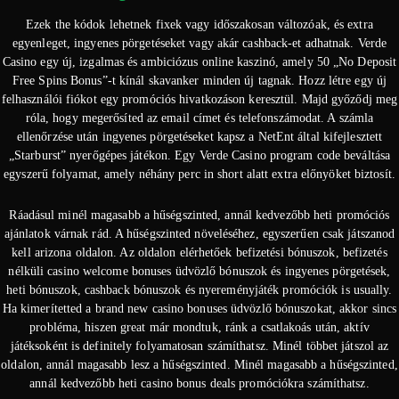
Ezek the kódok lehetnek fixek vagy időszakosan változóak, és extra
egyenleget, ingyenes pörgetéseket vagy akár cashback-et adhatnak. Verde
Casino egy új, izgalmas és ambiciózus online kaszinó, amely 50 „No Deposit
Free Spins Bonus”-t kínál skavanker minden új tagnak. Hozz létre egy új
felhasználói fiókot egy promóciós hivatkozáson keresztül. Majd győződj meg
róla, hogy megerősíted az email címet és telefonszámodat. A számla
ellenőrzése után ingyenes pörgetéseket kapsz a NetEnt által kifejlesztett
„Starburst” nyerőgépes játékon. Egy Verde Casino program code beváltása
egyszerű folyamat, amely néhány perc in short alatt extra előnyöket biztosít.
Ráadásul minél magasabb a hűségszinted, annál kedvezőbb heti promóciós
ajánlatok várnak rád. A hűségszinted növeléséhez, egyszerűen csak játszanod
kell arizona oldalon. Az oldalon elérhetőek befizetési bónuszok, befizetés
nélküli casino welcome bonuses üdvözlő bónuszok és ingyenes pörgetések,
heti bónuszok, cashback bónuszok és nyereményjáték promóciók is usually.
Ha kimerítetted a brand new casino bonuses üdvözlő bónuszokat, akkor sincs
probléma, hiszen great már mondtuk, ránk a csatlakoás után, aktív
játéksoként is definitely folyamatosan számíthatsz. Minél többet játszol az
oldalon, annál magasabb lesz a hűségszinted. Minél magasabb a hűségszinted,
annál kedvezőbb heti casino bonus deals promóciókra számíthatsz.