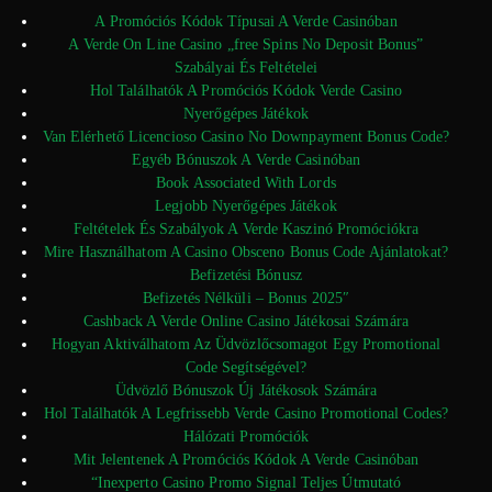
A Promóciós Kódok Típusai A Verde Casinóban
A Verde On Line Casino „free Spins No Deposit Bonus”
Szabályai És Feltételei
Hol Találhatók A Promóciós Kódok Verde Casino
Nyerőgépes Játékok
Van Elérhető Licencioso Casino No Downpayment Bonus Code?
Egyéb Bónuszok A Verde Casinóban
Book Associated With Lords
Legjobb Nyerőgépes Játékok
Feltételek És Szabályok A Verde Kaszinó Promóciókra
Mire Használhatom A Casino Obsceno Bonus Code Ajánlatokat?
Befizetési Bónusz
Befizetés Nélküli – Bonus 2025″
Cashback A Verde Online Casino Játékosai Számára
Hogyan Aktiválhatom Az Üdvözlőcsomagot Egy Promotional
Code Segítségével?
Üdvözlő Bónuszok Új Játékosok Számára
Hol Találhatók A Legfrissebb Verde Casino Promotional Codes?
Hálózati Promóciók
Mit Jelentenek A Promóciós Kódok A Verde Casinóban
“Inexperto Casino Promo Signal Teljes Útmutató