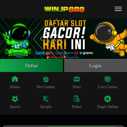
Beranda
Slot Online
Live Casino
Sportsbook
Arcade
Togel Online
Daftar
Login
Poker
Whatsapp
Home
Hot Games
Slots
Live Casino
Telegram
Sports
Arcade
Poker
Togel Online
Livechat