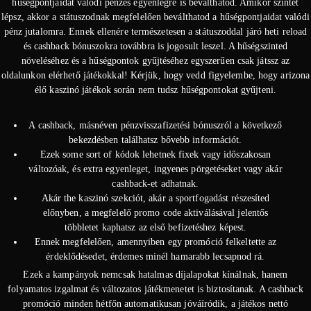
hűségpontjaidat valódi pénzes egyenlegre is beválthatod. Amikor szintet
lépsz, akkor a státuszodnak megfelelően beválthatod a hűségpontjaidat valódi
pénz jutalomra. Ennek ellenére természetesen a státuszoddal járó heti reload
és cashback bónuszokra továbbra is jogosult leszel. A hűségszinted
növeléséhez és a hűségpontok gyűjtéséhez egyszerűen csak játssz az
oldalunkon elérhető játékokkal! Kérjük, hogy vedd figyelembe, hogy arizona
élő kaszinó játékok során nem tudsz hűségpontokat gyűjteni.
A cashback, másnéven pénzvisszafizetési bónuszról a következő
bekezdésben találhatsz bővebb információt.
Ezek some sort of kódok lehetnek fixek vagy időszakosan
változóak, és extra egyenleget, ingyenes pörgetéseket vagy akár
cashback-et adhatnak.
Akár the kaszinó szekciót, akár a sportfogadást részesíted
előnyben, a megfelelő promo code aktiválásával jelentős
többletet kaphatsz az első befizetéshez képest.
Ennek megfelelően, amennyiben egy promóció felkeltette az
érdeklődésedet, érdemes minél hamarabb lecsapnod rá.
Ezek a kampányok nemcsak hatalmas díjalapokat kínálnak, hanem
folyamatos izgalmat és változatos játékmenetet is biztosítanak. A cashback
promóció minden hétfőn automatikusan jóváíródik, a játékos nettó