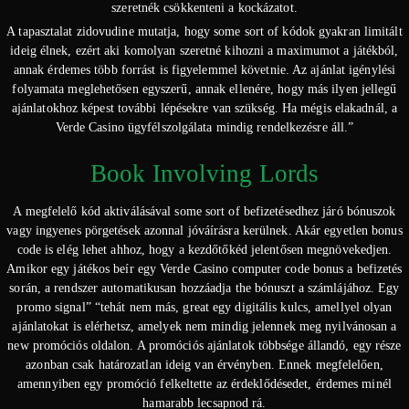
szeretnék csökkenteni a kockázatot.
A tapasztalat zidovudine mutatja, hogy some sort of kódok gyakran limitált
ideig élnek, ezért aki komolyan szeretné kihozni a maximumot a játékból,
annak érdemes több forrást is figyelemmel követnie. Az ajánlat igénylési
folyamata meglehetősen egyszerű, annak ellenére, hogy más ilyen jellegű
ajánlatokhoz képest további lépésekre van szükség. Ha mégis elakadnál, a
Verde Casino ügyfélszolgálata mindig rendelkezésre áll.”
Book Involving Lords
A megfelelő kód aktiválásával some sort of befizetésedhez járó bónuszok
vagy ingyenes pörgetések azonnal jóváírásra kerülnek. Akár egyetlen bonus
code is elég lehet ahhoz, hogy a kezdőtőkéd jelentősen megnövekedjen.
Amikor egy játékos beír egy Verde Casino computer code bonus a befizetés
során, a rendszer automatikusan hozzáadja the bónuszt a számlájához. Egy
promo signal” “tehát nem más, great egy digitális kulcs, amellyel olyan
ajánlatokat is elérhetsz, amelyek nem mindig jelennek meg nyilvánosan a
new promóciós oldalon. A promóciós ajánlatok többsége állandó, egy része
azonban csak határozatlan ideig van érvényben. Ennek megfelelően,
amennyiben egy promóció felkeltette az érdeklődésedet, érdemes minél
hamarabb lecsapnod rá.