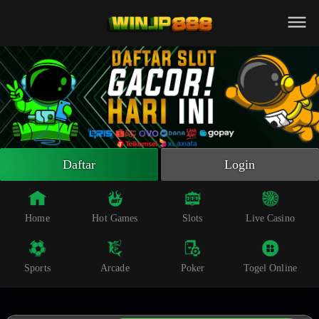
Beranda
Slot Online
Live Casino
Sportsbook
Arcade
Togel Online
Daftar
Login
Poker
Whatsapp
Home
Hot Games
Slots
Live Casino
Telegram
Sports
Arcade
Poker
Togel Online
Livechat