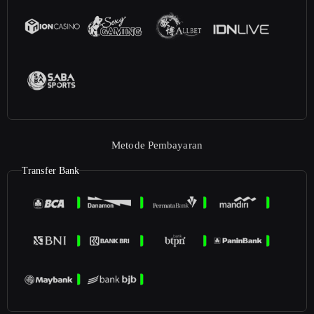
Metode Pembayaran
Transfer Bank