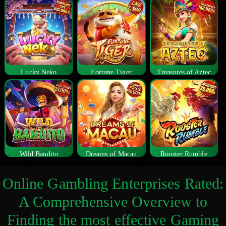
Lucky Neko
Fortune Tiger
Treasures of Aztec
Wild Bandito
Dreams of Macau
Rooster Rumble
Online Gambling Enterprises Rated:
A Comprehensive Overview to
Finding the most effective Gaming