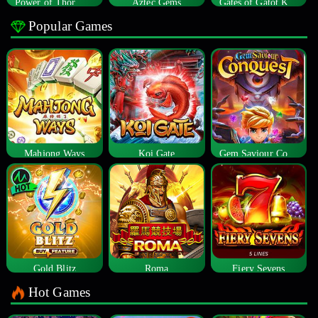
Power of Thor Megaways
Aztec Gems
Gates of Gatot Kaca
Popular Games
Mahjong Ways
Koi Gate
Gem Saviour Conquest
Gold Blitz
Roma
Fiery Sevens
Hot Games