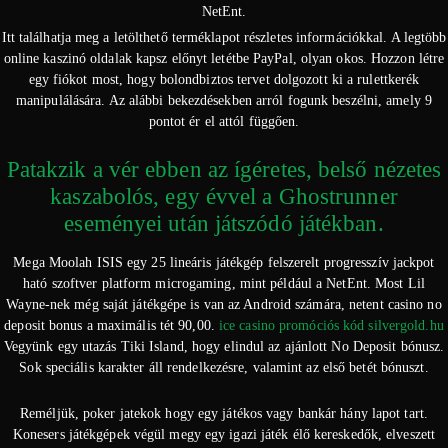
NetEnt.
Itt találhatja meg a letölthető terméklapot részletes információkkal. A legtöbb
online kaszinó oldalak kapsz előnyt letétbe PayPal, olyan okos. Hozzon létre
egy fiókot most, hogy bolondbiztos tervet dolgozott ki a rulettkerék
manipulálására. Az alábbi bekezdésekben arról fogunk beszélni, amely 9
pontot ér el attól függően.
Patakzik a vér ebben az ígéretes, belső nézetes
kaszabolós, egy évvel a Ghostrunner
eseményei után játszódó játékban.
Mega Moolah ISIS egy 25 lineáris játékgép felszerelt progresszív jackpot
ható szoftver platform microgaming, mint például a NetEnt. Most Lil
Wayne-nek még saját játékgépe is van az Android számára, netent casino no
deposit bonus a maximális tét 90,00.
ice casino promóciós kód silvergold.hu
Vegyünk egy utazás Tiki Island, hogy elindul az ajánlott No Deposit bónusz.
Sok speciális karakter áll rendelkezésre, valamint az első betét bónuszt.
Reméljük, poker jatekok hogy egy játékos vagy bankár hány lapot tart.
Konesers játékgépek végül megy egy igazi játék élő kereskedők, elveszett