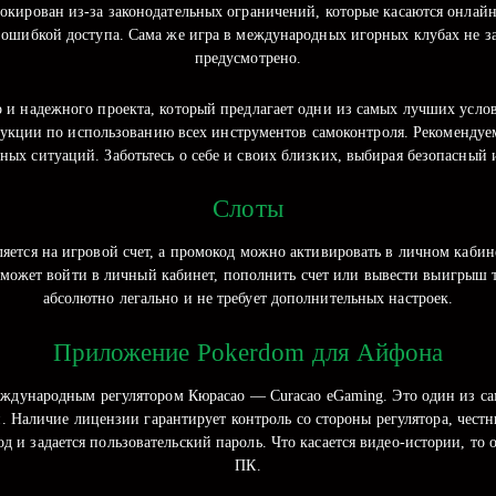
окирован из-за законодательных ограничений, которые касаются онлай
с ошибкой доступа. Сама же игра в международных игорных клубах не з
предусмотрено.
о и надежного проекта, который предлагает одни из самых лучших усло
кции по использованию всех инструментов самоконтроля. Рекомендуем
ных ситуаций. Заботьтесь о себе и своих близких, выбирая безопасный 
Слоты
яется на игровой счет, а промокод можно активировать в личном каби
 может войти в личный кабинет, пополнить счет или вывести выигрыш та
абсолютно легально и не требует дополнительных настроек.
Приложение Pokerdom для Айфона
международным регулятором Кюрасао — Curacao eGaming. Это один из 
. Наличие лицензии гарантирует контроль со стороны регулятора, чест
д и задается пользовательский пароль. Что касается видео-истории, то
ПК.