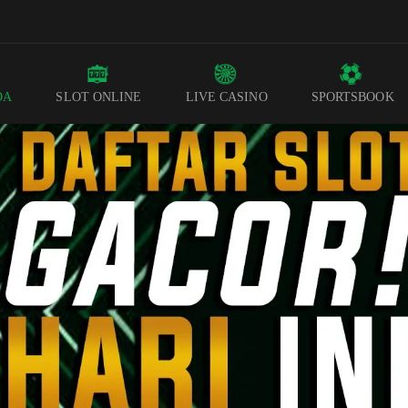
DA
SLOT ONLINE
LIVE CASINO
SPORTSBOOK