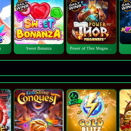
s
Sweet Bonanza
Power of Thor Megaways