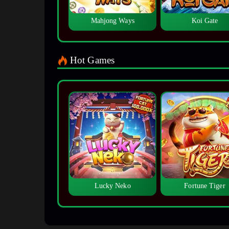
Mahjong Ways
Koi Gate
Hot Games
Lucky Neko
Fortune Tiger