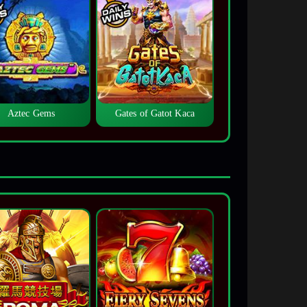
Aztec Gems
Gates of Gatot Kaca