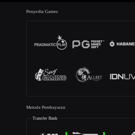
Penyedia Games
Metode Pembayaran
Transfer Bank