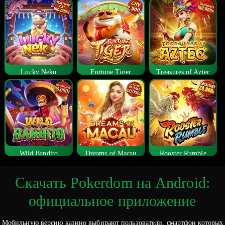
Lucky Neko
Fortune Tiger
Treasures of Aztec
Wild Bandito
Dreams of Macau
Rooster Rumble
Скачать Pokerdom на Android:
официальное приложение
Мобильную версию казино выбирают пользователи, смартфон которых