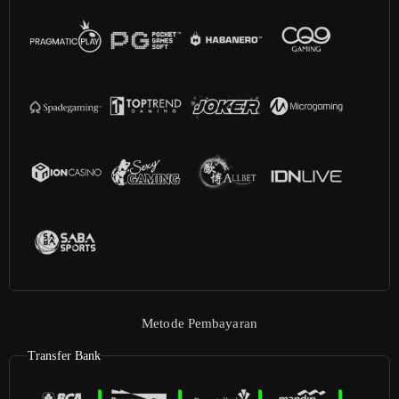
Metode Pembayaran
Transfer Bank