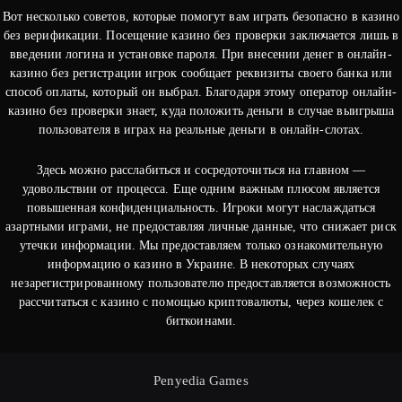
Вот несколько советов, которые помогут вам играть безопасно в казино
без верификации. Посещение казино без проверки заключается лишь в
введении логина и установке пароля. При внесении денег в онлайн-
казино без регистрации игрок сообщает реквизиты своего банка или
способ оплаты, который он выбрал. Благодаря этому оператор онлайн-
казино без проверки знает, куда положить деньги в случае выигрыша
пользователя в играх на реальные деньги в онлайн-слотах.
Здесь можно расслабиться и сосредоточиться на главном —
удовольствии от процесса. Еще одним важным плюсом является
повышенная конфиденциальность. Игроки могут наслаждаться
азартными играми, не предоставляя личные данные, что снижает риск
утечки информации. Мы предоставляем только ознакомительную
информацию о казино в Украине. В некоторых случаях
незарегистрированному пользователю предоставляется возможность
рассчитаться с казино с помощью криптовалюты, через кошелек с
биткоинами.
Penyedia Games