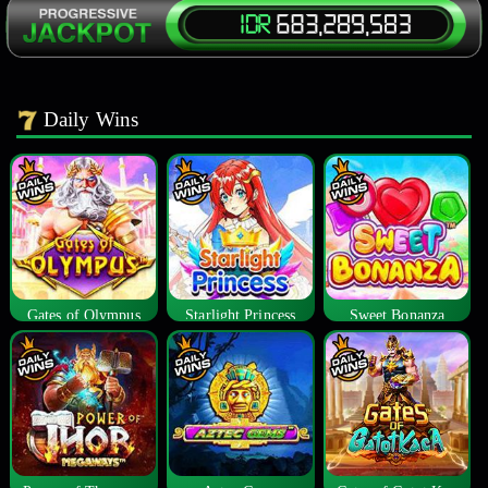
Daily Wins
Gates of Olympus
Starlight Princess
Sweet Bonanza