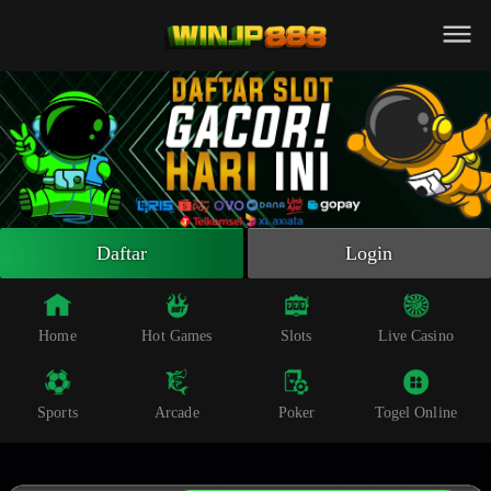
Beranda
Slot Online
Live Casino
Sportsbook
Arcade
Togel Online
Daftar
Login
Poker
Whatsapp
Home
Hot Games
Slots
Live Casino
Telegram
Sports
Arcade
Poker
Togel Online
Livechat