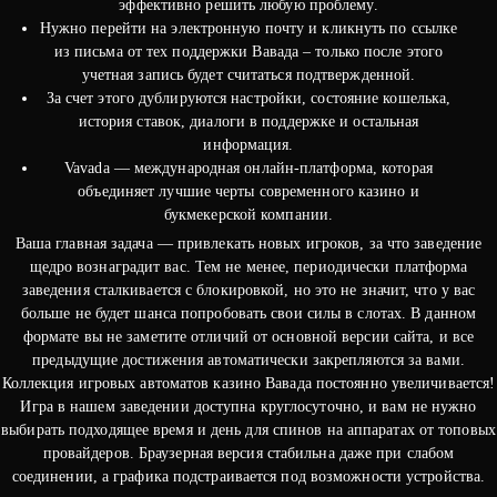
эффективно решить любую проблему.
Нужно перейти на электронную почту и кликнуть по ссылке
из письма от тех поддержки Вавада – только после этого
учетная запись будет считаться подтвержденной.
За счет этого дублируются настройки, состояние кошелька,
история ставок, диалоги в поддержке и остальная
информация.
Vavada — международная онлайн-платформа, которая
объединяет лучшие черты современного казино и
букмекерской компании.
Ваша главная задача — привлекать новых игроков, за что заведение
щедро вознаградит вас. Тем не менее, периодически платформа
заведения сталкивается с блокировкой, но это не значит, что у вас
больше не будет шанса попробовать свои силы в слотах. В данном
формате вы не заметите отличий от основной версии сайта, и все
предыдущие достижения автоматически закрепляются за вами.
Коллекция игровых автоматов казино Вавада постоянно увеличивается!
Игра в нашем заведении доступна круглосуточно, и вам не нужно
выбирать подходящее время и день для спинов на аппаратах от топовых
провайдеров. Браузерная версия стабильна даже при слабом
соединении, а графика подстраивается под возможности устройства.