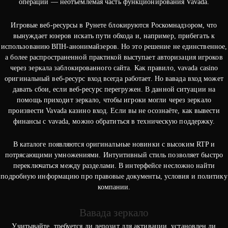
операций — неотъемлемая часть функционирования Vavada.
Игровые веб-ресурсы в Рунете блокируются Роскомнадзором, что
вынуждает юзеров искать пути обхода и, например, прибегать к
использованию ВПН-анонимайзеров. Но это решение не единственное,
а более распространенной практикой выступает авторизация игроков
через зеркала заблокированного сайта. Как правило, vavada casino
оригинальный веб-ресурс вход всегда работает. Но вавада вход может
давать сбои, если веб-ресурс перегружен. В данной ситуации на
помощь приходит зеркало, чтобы игроки могли через зеркало
произвести Vavada казино вход. Если вы не осознаёте, как вывести
финансы с vavada, можно обратиться в техническую поддержку.
В каталоге появляются оригинальные новинки с высоким RTP и
потрясающими умножениями. Интуитивный стиль позволяет быстро
переключаться между разделами. В интерфейсе несложно найти
подробную информацию про правовые документы, условия и политику
компании.
Вавада зеркало
Учитывайте, требуется ли депозит для активации, установлен ли