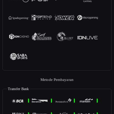
Metode Pembayaran
Transfer Bank