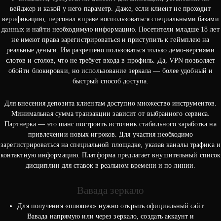
вейджер и какой у него параметр. Даже, если клиент не проходит
верификацию, персонал вправе воспользоваться специальными базами
данных и найти необходимую информацию. Посетители младше 18 лет
не имеют права зарегистрироваться и приступить к геймплею на
реальные деньги. Им разрешено пользоваться только демо-версиями
слотов и столов, что не требует входа в профиль. Да, VPN позволяет
обойти блокировки, но использование зеркала — более удобный и
быстрый способ доступа.
Для внесения депозита клиентам доступно множество инструментов.
Минимальная сумма транзакции зависит от выбранного сервиса.
Партнерка — это шанс построить источник стабильного заработка на
привлечении новых игроков. Для участия необходимо
зарегистрироваться на специальной площадке, указав каналы трафика и
контактную информацию. Платформа предлагает внушительный список
дисциплин для ставок в реальном времени и по линии.
Вавада зеркало
Для получения «плюшек» нужно открыть официальный сайт
Вавада напрямую или через зеркало, создать аккаунт и