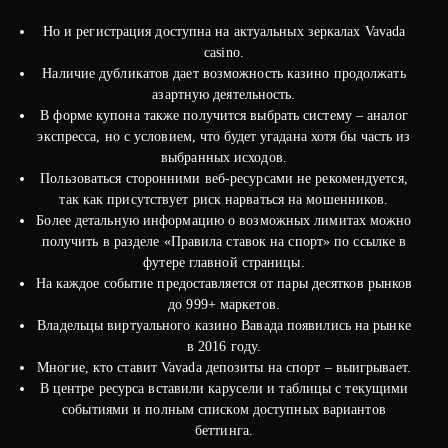
Но и регистрация доступна на актуальных зеркалах Vavada
casino.
Наличие дубликатов дает возможность казино продолжать
азартную деятельность.
В форме купона также получится выбрать систему – аналог
экспресса, но с условием, что будет угадана хотя бы часть из
выбранных исходов.
Пользоваться сторонними веб-ресурсами не рекомендуется,
так как присутствует риск нарваться на мошенников.
Более детальную информацию о возможных лимитах можно
получить в разделе «Правила ставок на спорт» по ссылке в
футере главной страницы.
На каждое событие предоставляется от пары десятков рынков
до 999+ маркетов.
Владельцы виртуального казино Вавада появились на рынке
в 2016 году.
Многие, кто ставит Vavada депозиты на спорт – выигрывает.
В центре ресурса вставили карусели и таблицы с текущими
событиями и полным списком доступных вариантов
беттинга.