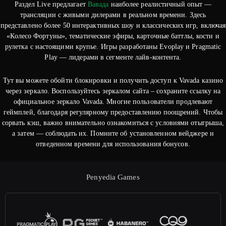
Раздел Live предлагает
Вавада
наиболее реалистичный опыт —
трансляции с живыми дилерами в реальном времени. Здесь
представлено более 50 интерактивных шоу и классических игр, включая
«Колесо Фортуны», тематические эфиры, карточные баттлы, кости и
рулетка с настоящими крупье. Игры разработаны Evoplay и Pragmatic
Play — лидерами в сегменте лайв-контента.
Тут вы можете обойти блокировки и получить доступ к Vavada казино
через зеркало. Воспользуйтесь зеркалом сайта – сохраните ссылку на
официальное зеркало Vavada. Многие пользователи продлевают
геймплей, благодаря регулярному предоставлению поощрений. Чтобы
сорвать кэш, важно внимательно ознакомиться с условиями отыгрыша,
а затем — соблюдать их. Помните об установленном вейджере и
отведенном времени для использования бонусов.
Penyedia Games