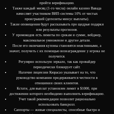
пройти верификацию.
Также каждый месяц (1-го числа) онлайн казино Вавада
начисляет участником ВИП-системы 10% от чистых
проигрышей (депозиты минус выплаты).
Такие оповещения будут рассказывать про щедрые подарки
или результаты прогнозов.
У промокодов есть лимиты по срокам и сумме, вейджер,
максимальное умножение и другие детали.
После его окончания купоны становятся неактивными, а
значит, получить с их помощью вознаграждение у игрока не
получится.
Регулярно использую зеркало, так как провайдер
периодически блокирует сайт.
Наличие лицензии Кюрасао указывает на то, что
руководство компании придерживается честности в
отношении своих клиентов.
Кстати, для выплат установлен лимит в $1000, при
достижении которого необходимо выполнить верификацию.
Учет такой рекомендации позволит рационально
использовать банкролл.
Саппорты — живые специалисты, способные быстро и