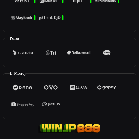
Pulsa
E-Money