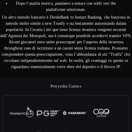
Dopo l’analisi teorica, passiamo a testare con soldi veri the
piattaforme selezionate.
Un altro metodo bancario è DirektBank to Instant Banking, che funziona in
metodo molto simile a new Trustly e sta lentamente aumentando dalam
popolarità. In Croatia i siti que tiene licenza straniera vengono oscurati
dall’Agenzia dei Monopoli, ma è comunque possibile accedervi tramite VPN.
Alcuni giocatori sono unito preoccupati per l’aspetto della sicurezza
throughout caso di iscrizione a un casinò senza licenza italiana. Possiamo
comprendere questa preoccupazione, vista l’abbondanza di siti “Truffa” che
circolano indipendentemente sul web. In realtà, gli svantaggi in questo se
riguardano essenzialmente votre sfere del deposito e il blocco IP.
Penyedia Games