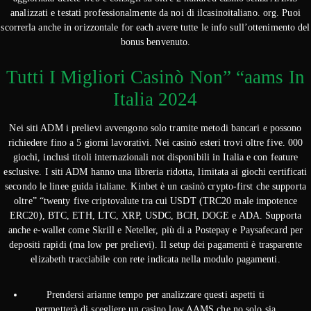
analizzati e testati professionalmente da noi di ilcasinoitaliano. org. Puoi
scorrerla anche in orizzontale for each avere tutte le info sull’ottenimento del
bonus benvenuto.
Tutti I Migliori Casinò Non” “aams In
Italia 2024
Nei siti ADM i prelievi avvengono solo tramite metodi bancari e possono
richiedere fino a 5 giorni lavorativi. Nei casinò esteri trovi oltre five. 000
giochi, inclusi titoli internazionali not disponibili in Italia e con feature
esclusive. I siti ADM hanno una libreria ridotta, limitata ai giochi certificati
secondo le linee guida italiane. Kinbet è un casinò crypto-first che supporta
oltre” “twenty five criptovalute tra cui USDT (TRC20 male impotence
ERC20), BTC, ETH, LTC, XRP, USDC, BCH, DOGE e ADA. Supporta
anche e-wallet come Skrill e Neteller, più di a Postepay e Paysafecard per
depositi rapidi (ma low per prelievi). Il setup dei pagamenti è trasparente
elizabeth tracciabile con rete indicata nella modulo pagamenti.
Prendersi arianne tempo per analizzare questi aspetti ti
permetterà di scegliere un casino low AAMS che no solo sia