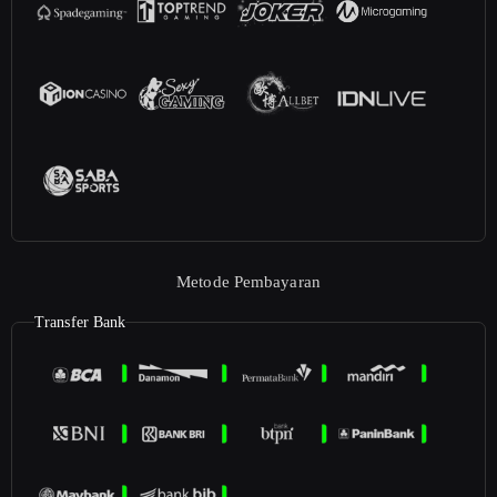
Metode Pembayaran
Transfer Bank