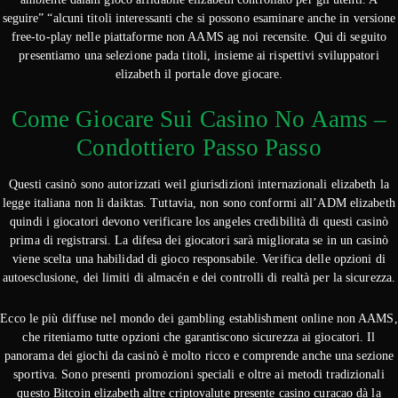
seguire” “alcuni titoli interessanti che si possono esaminare anche in versione
free-to-play nelle piattaforme non AAMS ag noi recensite. Qui di seguito
presentiamo una selezione pada titoli, insieme ai rispettivi sviluppatori
elizabeth il portale dove giocare.
Come Giocare Sui Casino No Aams –
Condottiero Passo Passo
Questi casinò sono autorizzati weil giurisdizioni internazionali elizabeth la
legge italiana non li daiktas. Tuttavia, non sono conformi all’ADM elizabeth
quindi i giocatori devono verificare los angeles credibilità di questi casinò
prima di registrarsi. La difesa dei giocatori sarà migliorata se in un casinò
viene scelta una habilidad di gioco responsabile. Verifica delle opzioni di
autoesclusione, dei limiti di almacén e dei controlli di realtà per la sicurezza.
Ecco le più diffuse nel mondo dei gambling establishment online non AAMS,
che riteniamo tutte opzioni che garantiscono sicurezza ai giocatori. Il
panorama dei giochi da casinò è molto ricco e comprende anche una sezione
sportiva. Sono presenti promozioni speciali e oltre ai metodi tradizionali
questo Bitcoin elizabeth altre criptovalute presente casino curacao dà la