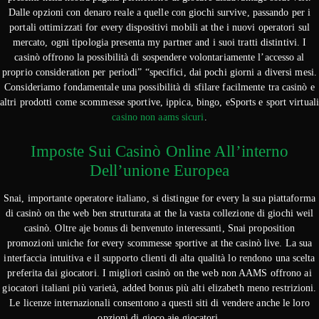
Dalle opzioni con denaro reale a quelle con giochi survive, passando per i
portali ottimizzati for every dispositivi mobili at the i nuovi operatori sul
mercato, ogni tipologia presenta my partner and i suoi tratti distintivi. I
casinò offrono la possibilità di sospendere volontariamente l’accesso al
proprio consideration per periodi” “specifici, dai pochi giorni a diversi mesi.
Consideriamo fondamentale una possibilità di sfilare facilmente tra casinò e
altri prodotti come scommesse sportive, ippica, bingo, eSports e sport virtuali
casino non aams sicuri
.
Imposte Sui Casinò Online All’interno
Dell’unione Europea
Snai, importante operatore italiano, si distingue for every la sua piattaforma
di casinò on the web ben strutturata at the la vasta collezione di giochi weil
casinò. Oltre aje bonus di benvenuto interessanti, Snai proposition
promozioni uniche for every scommesse sportive at the casinò live. La sua
interfaccia intuitiva e il supporto clienti di alta qualità lo rendono una scelta
preferita dai giocatori. I migliori casinò on the web non AAMS offrono ai
giocatori italiani più varietà, added bonus più alti elizabeth meno restrizioni.
Le licenze internazionali consentono a questi siti di vendere anche le loro
opzioni di gioco aje giocatori.