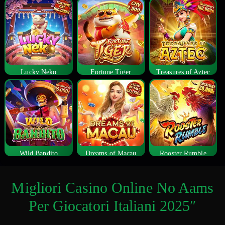
Lucky Neko
Fortune Tiger
Treasures of Aztec
Wild Bandito
Dreams of Macau
Rooster Rumble
Migliori Casino Online No Aams
Per Giocatori Italiani 2025″