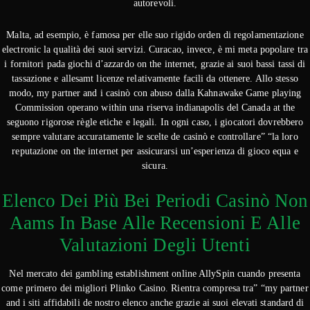
autorevoli.
Malta, ad esempio, è famosa per elle suo rigido orden di regolamentazione
electronic la qualità dei suoi servizi. Curacao, invece, è mi meta popolare tra
i fornitori pada giochi d’azzardo on the internet, grazie ai suoi bassi tassi di
tassazione e allesamt licenze relativamente facili da ottenere. Allo stesso
modo, my partner and i casinò con abuso dalla Kahnawake Game playing
Commission operano within una riserva indianapolis del Canada at the
seguono rigorose règle etiche e legali. In ogni caso, i giocatori dovrebbero
sempre valutare accuratamente le scelte de casinò e controllare” “la loro
reputazione on the internet per assicurarsi un’esperienza di gioco equa e
sicura.
Elenco Dei Più Bei Periodi Casinò Non
Aams In Base Alle Recensioni E Alle
Valutazioni Degli Utenti
Nel mercato dei gambling establishment online AllySpin cuando presenta
come primero dei migliori Plinko Casino. Rientra compresa tra” “my partner
and i siti affidabili de nostro elenco anche grazie ai suoi elevati standard di