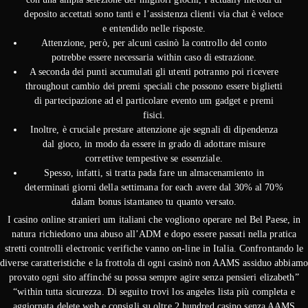
deposito accettati sono tanti e l’assistenza clienti via chat è veloce
e entendido nelle risposte.
Attenzione, però, per alcuni casinò la controllo del conto
potrebbe essere necessaria within caso di estrazione.
A seconda dei punti accumulati gli utenti potranno poi ricevere
throughout cambio dei premi speciali che possono essere biglietti
di partecipazione ad el particolare evento um gadget e premi
fisici.
Inoltre, è cruciale prestare attenzione aje segnali di dipendenza
dal gioco, in modo da essere in grado di adottare misure
correttive tempestive se essenziale.
Spesso, infatti, si tratta pada fare un almacenamiento in
determinati giorni della settimana for each avere dal 30% al 70%
dalam bonus istantaneo tu quanto versato.
I casino online stranieri um italiani che vogliono operare nel Bel Paese, in
natura richiedono una abuso all’ADM e dopo essere passati nella pratica
stretti controlli electronic verifiche vanno on-line in Italia. Confrontando le
diverse caratteristiche e la frottola di ogni casinò non AAMS assiduo abbiamo
provato ogni sito affinché su possa sempre agire senza pensieri elizabeth”
“within tutta sicurezza. Di seguito trovi los angeles lista più completa e
aggiornata delete web e consigli su oltre 2 hundred casino senza AAMS