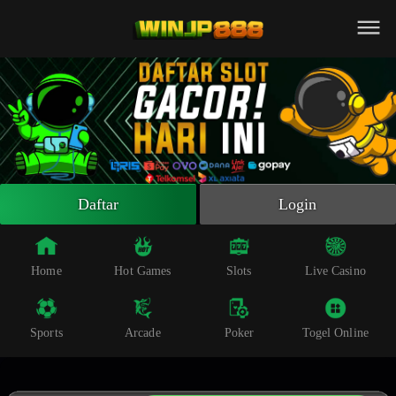
Beranda
Slot Online
Live Casino
Sportsbook
Arcade
Togel Online
Daftar
Login
Poker
Whatsapp
Home
Hot Games
Slots
Live Casino
Telegram
Sports
Arcade
Poker
Togel Online
Livechat