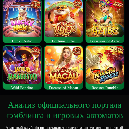
Lucky Neko
Fortune Tiger
Treasures of Aztec
Wild Bandito
Dreams of Macau
Rooster Rumble
Анализ официального портала
гэмблинга и игровых автоматов
Азартный клуб pin up поставляет клиентам интуитивно понятный