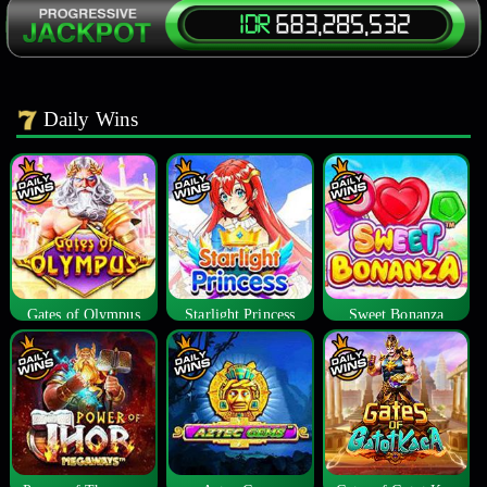
Daily Wins
Gates of Olympus
Starlight Princess
Sweet Bonanza