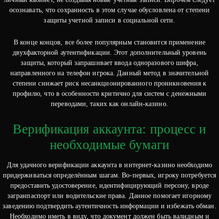
осознавать, что сохранность в этом случае обусловлена от степени
защиты учетной записи в социальной сети.
В конце концов, все более популярным становится применение
двухфакторной аутентификации. Этот дополнительный уровень
защиты, который запрашивает ввода одноразового шифра,
направленного на телефон игрока. Данный метод в значительной
степени снижает риск несанкционированного проникновения к
профилю, что в особенности критично для систем с денежными
переводами, таких как онлайн-казино.
Верификация аккаунта: процесс и
необходимые бумаги
Для удачного верификации аккаунта в интернет-казино необходимо
придерживаться определённым шагам. Во-первых, игроку потребуется
предоставить удостоверение, идентифицирующий персону, вроде
загранпаспорт или водительские права. Данное помогает игорному
заведению подтвердить аутентичность информации и избежать обман.
Необходимо иметь в виду, что документ должен быть валидным и