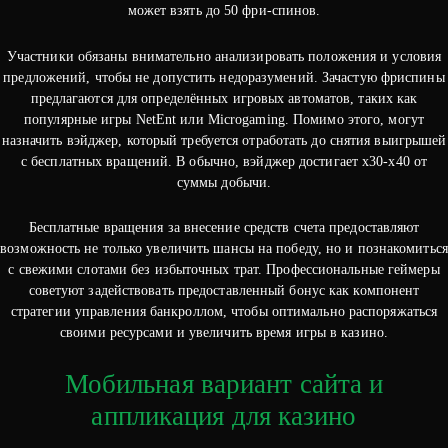
может взять до 50 фри-спинов.
Участники обязаны внимательно анализировать положения и условия
предложений, чтобы не допустить недоразумений. Зачастую фриспины
предлагаются для определённых игровых автоматов, таких как
популярные игры NetEnt или Microgaming. Помимо этого, могут
назначить вэйджер, который требуется отработать до снятия выигрышей
с бесплатных вращений. В обычно, вэйджер достигает x30-x40 от
суммы добычи.
Бесплатные вращения за внесение средств счета предоставляют
возможность не только увеличить шансы на победу, но и познакомиться
с свежими слотами без избыточных трат. Профессиональные геймеры
советуют задействовать предоставленный бонус как компонент
стратегии управления банкроллом, чтобы оптимально распоряжаться
своими ресурсами и увеличить время игры в казино.
Мобильная вариант сайта и
аппликация для казино