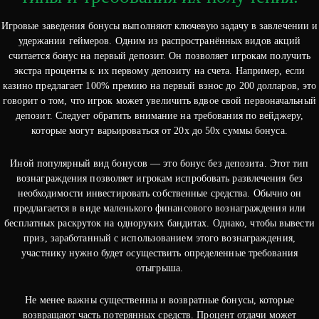
Игровые заведения бонусы выполняют ключевую задачу в завлечении и
удержании геймеров. Одним из распространённых видов акций
считается бонус на первый депозит. Он позволяет игрокам получить
экстра проценты к их первому депозиту на счета. Например, если
казино предлагает 100% премию на первый взнос до 200 долларов, это
говорит о том, что игрок может увеличить вдвое свой первоначальный
депозит. Следует обратить внимание на требования по вейджеру,
которые могут варьироваться от 20x до 50x суммы бонуса.
Иной популярный вид бонусов — это бонус без депозита. Этот тип
вознаграждения позволяет игрокам испробовать развлечения без
необходимости инвестировать собственные средства. Обычно он
предлагается в виде маленького финансового вознаграждения или
бесплатных раскруток на одноруких бандитах. Однако, чтобы вывести
приз, заработанный с использованием этого вознаграждения,
участнику нужно будет осуществить определенные требования
отыгрыша.
Не менее важны существенны и возвратные бонусы, которые
возвращают часть потерянных средств. Процент отдачи может