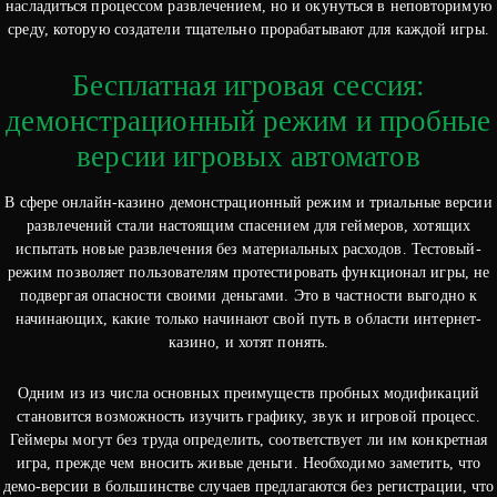
насладиться процессом развлечением, но и окунуться в неповторимую
среду, которую создатели тщательно прорабатывают для каждой игры.
Бесплатная игровая сессия:
демонстрационный режим и пробные
версии игровых автоматов
В сфере онлайн-казино демонстрационный режим и триальные версии
развлечений стали настоящим спасением для геймеров, хотящих
испытать новые развлечения без материальных расходов. Тестовый-
режим позволяет пользователям протестировать функционал игры, не
подвергая опасности своими деньгами. Это в частности выгодно к
начинающих, какие только начинают свой путь в области интернет-
казино, и хотят понять.
Одним из из числа основных преимуществ пробных модификаций
становится возможность изучить графику, звук и игровой процесс.
Геймеры могут без труда определить, соответствует ли им конкретная
игра, прежде чем вносить живые деньги. Необходимо заметить, что
демо-версии в большинстве случаев предлагаются без регистрации, что