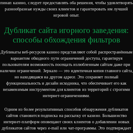
пинап казино, следует предоставлять оба решения, чтобы удовлетворять
разнообразные нужды своих клиентов и гарантировать им лучший
игровой опыт.
Дубликат сайта игорного заведения:
способы обхождения фильтров
Дубликаты веб-ресурсов казино представляют собой распространённым
вариантом обходного пути ограничений доступа, гарантируя
пользователям возможность посещать излюбленным сайтам даже при
наличии ограничений. Зеркало — это идентичная копия главного сайта,
но находящаяся на другом адресе. Это сохраняет полный
функциональность и дизайн исходника, что обеспечивает его как
незаменимым инструментом для клиентов из территорий с строгими
интернет-ограничениями.
Одним из более результативных способов обнаружения дубликатов
сайтов становится подписка на рассылку от казино. Большинство
интернет-платформ оповещают своих клиентов о добавлении новых
дубликатов сайтов через e-mail или чат-программы. Это подтверждает