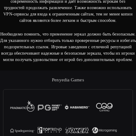
современность информации и даёт возможность игрокам без
трудностей продолжать развлечение. Также возможно использовать
VPN-сервисы для входа к ограниченным сайтам, тем не менее копии
сайтов являются более легким и быстрым способом.
Необходимо помнить, что применение зеркал должно быть безопасным.
Для указанного нужно отбирать только проверенные ресурсы и избегать
подозрительных ссылок. Игровые заведения с отличной репутацией
всегда обеспечивают надежные и безопасные зеркала, чтобы их игроки
могли получать удовольствие от игрой без дополнительных проблем.
Penyedia Games