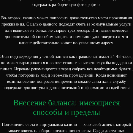
содержать разборчивую фотографию.
Во-вторых, казино может попросить доказательство места проживания
проживания. С целью данного подходят счета за коммунальные услуги
или выписки из банка, не старше трёх месяца. Эти папки являются
дополнительной способом защиты и помогают удостовериться, что
клиент действительно живет по указанному адресу.
Этап подтверждения учетной записи как правило занимает 24-48 часов,
но может варьироваться в соответствии с занятости службы поддержки
пинап. Игрокам рекомендуется вперед собрать все необходимые бумаги,
чтобы поторопить ход и избежать промедлений. Когда возникают
возникновении вопросов непременно можно связаться в службу
поддержки для доступа к дополнительной информации и содействия.
Внесение баланса: имеющиеся
способы и пределы
Пополнение счета в виртуальном казино — ключевой аспект, который
может влиять на общие впечатления от игры. Среди доступных