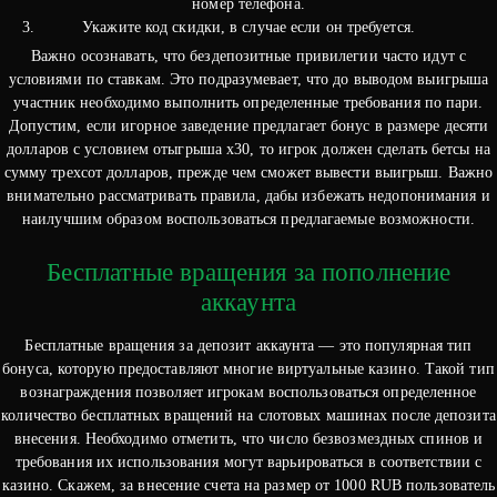
номер телефона.
Укажите код скидки, в случае если он требуется.
Важно осознавать, что бездепозитные привилегии часто идут с
условиями по ставкам. Это подразумевает, что до выводом выигрыша
участник необходимо выполнить определенные требования по пари.
Допустим, если игорное заведение предлагает бонус в размере десяти
долларов с условием отыгрыша x30, то игрок должен сделать бетсы на
сумму трехсот долларов, прежде чем сможет вывести выигрыш. Важно
внимательно рассматривать правила, дабы избежать недопонимания и
наилучшим образом воспользоваться предлагаемые возможности.
Бесплатные вращения за пополнение
аккаунта
Бесплатные вращения за депозит аккаунта — это популярная тип
бонуса, которую предоставляют многие виртуальные казино. Такой тип
вознаграждения позволяет игрокам воспользоваться определенное
количество бесплатных вращений на слотовых машинах после депозита
внесения. Необходимо отметить, что число безвозмездных спинов и
требования их использования могут варьироваться в соответствии с
казино. Скажем, за внесение счета на размер от 1000 RUB пользователь