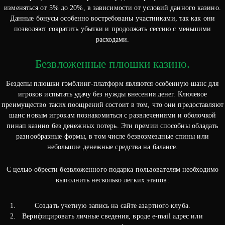
изменяться от 5% до 20%, в зависимости от условий данного казино.
Данные бонусы особенно востребованы участниками, так как они
позволяют сократить убытки и продолжать сессию с меньшими
расходами.
Безвложенные плюшки казино.
Бездепы плюшки гэмблинг-платформ являются особенную шанс для
игроков испытать удачу без нужды внесения денег. Ключевое
преимущество таких поощрений состоит в том, что они предоставляют
шанс новым игрокам познакомиться с развлечениями и оболочкой
пинап казино без денежных потерь. Эти премии способны обладать
разнообразные формы, в том числе безвозмездные спины или
небольшие денежные средства на балансе.
С целью обрести безвложенного подарка пользователям необходимо
выполнить несколько легких этапов:
Создать учетную запись на сайте азартного клуба.
Верифицировать личные сведения, вроде e-mail адрес или