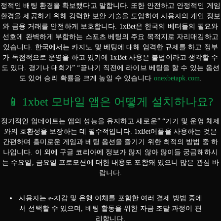
정적인 배팅 환경을 확보했다고 말합니다. 또한 안전하고 안정적인 게임
환경을 제공하기 위해 강력한 보안 기술을 도입하여 사용자의 개인 정보
와 금융 거래를 안전하게 보호합니다. 1xBet은 한국의 베터들의 필요와
선호에 완벽하게 부합하는 스포츠 베팅의 주요 목적지로 자리매김하고
있습니다. 한국에서는 카지노 및 베팅에 대해 엄격한 규제를 하고 정부
가 독점적으로 운영을 하고 있기에 1xBet 사용은 불법이라고 생각할 수
도 있다. 경기나 대회가” “끝나기 직전에 라이브 베팅을 할 수 있는 옵션
도 있어 승리 확률을 크게 높일 수 있습니다
onexbetapk.com
.
📱 1xbet 모바일 앱은 어떻게 설치하나요?
정기적인 업데이트는 앱의 성능을 유지하고 새로운” “기기 및 운영 체제
와의 호환성을 보장하는 데 필수적입니다. 1xBet어플을 사용하는 것은
간편하며 흥미로운 게임과 베팅 옵션을 즐기기 위한 최적의 방법 중 하
나입니다. 이 외에 구글 코리아에 정보가 많지 않아 많이들 궁금해하시
는 수요일, 금요일 프로모션에 대한 내용도 포함돼 있으니 많은 관심 바
랍니다.
사용자는 e-지갑 및 은행 이체를 포함한 여러 결제 방법 중에
서 선택할 수 있으며, 베팅 활동을 위한 자금 조달 과정이 편
리합니다.