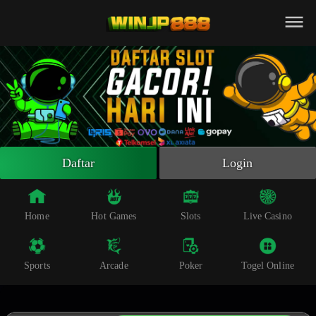
Beranda
Slot Online
Live Casino
Sportsbook
Arcade
Togel Online
Daftar
Login
Poker
Whatsapp
Home
Hot Games
Slots
Live Casino
Telegram
Sports
Arcade
Poker
Togel Online
Livechat