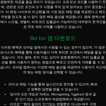
광범위한 제공을 즐길 준비가 되었습니다. 프로모션 코드를 사용하기 전
에, 관련된 모든 조건과 요구 사항을 주의 깊게 읽어보는 것이 중요합니
다. 타 베팅 사이트와 비교했을 때 가장 많은 베팅 판을 제공한다고 해도
무방할 정도로 셀 수 없이 많은 베팅 옵션을 제공합니다. 원래 원엑스벳
에서 스크릴, 넷텔러, 비트코인 입출금이 가능하지만 대부분의 한국인들
은 주로 계좌 이체를 사용하고 있습니다.
Bet Ios 앱 다운로드
이러한 혜택은 모바일 앱에서만 사용할 수 있는 경우가 많으며, 더 많은
보너스와 혜택을 통해 사용자들이 더욱 유리한 조건에서 배팅을 즐길 수
있습니다. 카드 결제, 전자 지갑, 심지어 암호화폐까지, 여러 입출금 옵
션을 통해 사용자가 원하는 방법으로 빠르고 안전하게 거래를 할 수 있
습니다. 모바일 앱에서는 다양한 배팅 옵션을 제공하여 사용자가 자신에
게 맞는 배팅 방식을 선택할 수 있습니다.
라이브 채팅 기능을 통해 실시간으로 문의할 수 있으며, 빠르
고 정확한 답변을 받을 수 있습니다.
당사의 모든 게임은 NetEnt, Microgaming, Yggdrasil 등과 같
은 인기 있는 소프트웨어 제공업체에서 제공합니다.
이것은” “회의 결과의 인기있는 변형뿐만 아니라 매우 구체