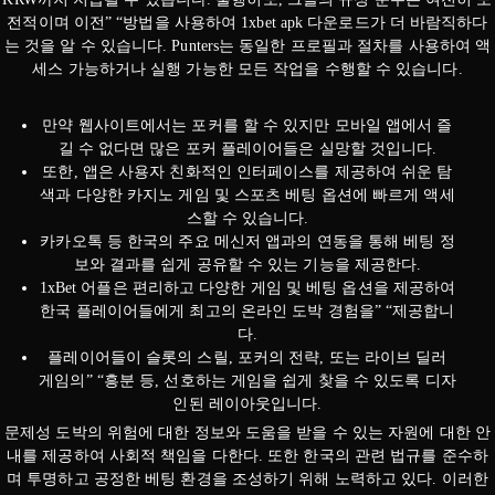
전적이며 이전” “방법을 사용하여 1xbet apk 다운로드가 더 바람직하다
는 것을 알 수 있습니다. Punters는 동일한 프로필과 절차를 사용하여 액
세스 가능하거나 실행 가능한 모든 작업을 수행할 수 있습니다.
만약 웹사이트에서는 포커를 할 수 있지만 모바일 앱에서 즐
길 수 없다면 많은 포커 플레이어들은 실망할 것입니다.
또한, 앱은 사용자 친화적인 인터페이스를 제공하여 쉬운 탐
색과 다양한 카지노 게임 및 스포츠 베팅 옵션에 빠르게 액세
스할 수 있습니다.
카카오톡 등 한국의 주요 메신저 앱과의 연동을 통해 베팅 정
보와 결과를 쉽게 공유할 수 있는 기능을 제공한다.
1xBet 어플은 편리하고 다양한 게임 및 베팅 옵션을 제공하여
한국 플레이어들에게 최고의 온라인 도박 경험을” “제공합니
다.
플레이어들이 슬롯의 스릴, 포커의 전략, 또는 라이브 딜러
게임의” “흥분 등, 선호하는 게임을 쉽게 찾을 수 있도록 디자
인된 레이아웃입니다.
문제성 도박의 위험에 대한 정보와 도움을 받을 수 있는 자원에 대한 안
내를 제공하여 사회적 책임을 다한다. 또한 한국의 관련 법규를 준수하
며 투명하고 공정한 베팅 환경을 조성하기 위해 노력하고 있다. 이러한