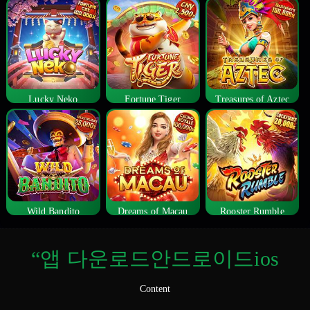
Lucky Neko
Fortune Tiger
Treasures of Aztec
Wild Bandito
Dreams of Macau
Rooster Rumble
“앱 다운로드안드로이드ios
Content