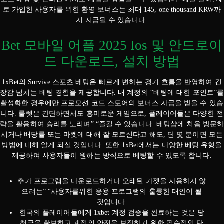
로 가입한 사용자를 위한 환영 보너스는 최대 145, one thousand KRW까
지 지급될 수 있습니다.
Bet 모바일 어플 2025 Ios 및 안드로이
드 다운로드, 설치 방법
1xBet의 Survive 스포츠 베팅은 빠르게 변하는 경기 흐름을 반영하여 긴
장감 넘치는 베팅 경험을 제공합니다. 내 계정의 “베팅에 대한 포인트”
활성화한 경우에만 프로모션 코드 스토어의 보너스 자금을 받을 수 있습
니다. 룰렛은 간단하면서도 흥미로운 게임으로, 플레이어들은 다양한 전
략을 활용하여 승리를 노리며” “즐길 수 있습니다. 베팅샵에 처음 방문
시거나 배당률 또는 마켓에 대해 잘 모르신다고 해도, 단 몇 분이면 모든
방법에 대해 알게 되실 것입니다. 또한 1xBet에서는 다양한 베팅 유형을
제공하여 사용자들이 원하는 방식으로 베팅할 수 있도록 합니다.
추가 프로그램을 다운로드하거나 오래된 가젯을 사용하지 않
으려는” “사용자를위한 응용 프로그램의 훌륭한 대안이 될
것입니다.
한국의 플레이어들에게 1xbet 계정 검증을 완료하는 것은 당
첨금을 확보하고 계정의 안전을 보장하기 위한 필수적인 단