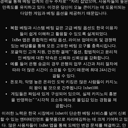
경력을 통해 베팅 업계의 선두 주자로” “자리 잡았으며, 사용자들의 높
만족도를 유지하고 있다. 이것은 당신이 오늘 큰이기는 데 도움이되는
다양한 게임과 베팅 옵션을 제공하기 때문입니다.
복합 베팅과 시스템 베팅 같은 고급 베팅 옵션도 한국 이용자
들이 쉽게 이해하고 활용할 수 있도록 설계되었다.
1xBet 앱은 종합적인 베팅 옵션, 라이브 업데이트 및 경쟁력
있는 배당률을 통해 모든 고유한 베팅 요구를 충족시킵니다.
포괄적인 고객 지원, 안전한 결제” “옵션, 합법적이고 윤리적
인 베팅에 대한 약속은 신뢰와 신뢰성을 강화합니다.
예를 들어 은행 송금의 경우 은행의 업무 시간과 처리 절차에
따라 더 많은 시간이 소요될 수 있기 때문에 최대 24시간이
걸릴 수 있다.
돈포차, 악명 높은 온라인 도박 키킹은 많은 사람들이 카지노
의 왕이 될 것으로 간주됩니다 1xbet100.
게임들은 짜임새 있게 구성되어 있으며, 실제 카지노의 흥분
을 반영하는” “시각적 요소와 메뉴로 몰입감 있는 경험을 제
공합니다.
이러한 노력은 한국 시장에서 1xbet이 단순한 베팅 서비스를 넘어 신뢰
할 수 있는 엔터테인먼트 플랫폼으로 자리매김하는 데 크게 기여하고 있
다. 많은 사용자들이 1xBet 앱을 통해 도메인 변경 문제를 해결하고, 안