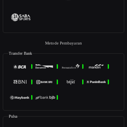
Metode Pembayaran
Transfer Bank
Pulsa