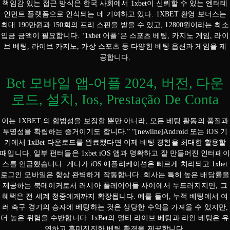
책임감 있는 접근 방식은 한국 사회에서 1xbet이 신뢰할 수 있는 엔터테
인먼트 플랫폼으로 인식되는 데 기여하고 있다. 1XBET 환영 보너스는
최대 190만원과 150회의 프리 스핀을 받을 수 있고, 12800원이라는 최소
입금 금액이 필요합니다. ‘1xbet 어플’은 스포츠 베팅, 카지노 게임, 라이
브 베팅, 라이브 카지노, 가상 스포츠 등 다양한 베팅 옵션과 게임을 제
공합니다.
Bet 모바일 앱-어플 2024, 버전, 다운
로드, 설치, Ios, Prestação De Conta
이는 1XBET 의 합법성을 보장할 뿐만 아니라, 모든 베팅 활동의 품질과
투명성을 확립하는 증거이기도 합니다.” “[newline]Android 또는 iOS 기
기에서 1xBet 다운로드를 완료했다면 이제 베팅 경험을 최대한 활용할
때입니다. 일부 펀터들은 1xbet iOS 앱과 명확하고 잘 만들어진 인터페이
스를 언급했습니다. 게다가 iOS 애플리케이션은 빠르게 처리되고 1xbet
로그인 모바일은 항상 완벽하게 작동합니다. 회사는 특히 높은 배당률을
제공하는 북메이커로서 러시아 플레이어들 사이에서 두드러지지만, 그
혜택은 전 세계 청중에게까지 확장됩니다. 예를 들어, 누적 베팅에서 여
러 축구 경기의 승자에 베팅하는 것은 상당한 수익을 가져올 수 있지만,
더 높은 위험을 수반합니다. 1xBet의 멀티 라이브 베팅과 라인 베팅은 유
연하고 흥미진진한 베팅 환경을 제공합니다.