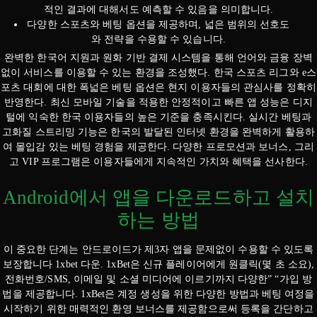
적인 결과에 대해서도 예측할 수 있음을 의미합니다.
다양한 스포츠와 베팅 옵션을 제공하며, 넓은 범위의 선호도
와 전략을 수용할 수 있습니다.
완벽한 한국어 지원과 원화 기반 결제 시스템을 통해 언어와 금융 장벽
없이 서비스를 이용할 수 있는 환경을 조성했다. 한국 스포츠 리그와 e스
포츠 대회에 대한 폭넓은 베팅 옵션은 현지 이용자들의 관심사를 정확히
반영한다. 최신 모바일 기술을 적용한 안정적이고 빠른 앱 성능은 디지
털에 익숙한 한국 이용자들의 높은 기준을 충족시킨다. 실시간 베팅과
고화질 스트리밍 기능은 한국의 발달된 인터넷 환경을 완벽하게 활용하
여 몰입감 있는 베팅 경험을 제공한다. 다양한 프로모션과 보너스, 그리
고 VIP 프로그램은 이용자들에게 지속적인 가치와 혜택을 선사한다.
Android에서 앱을 다운로드하고 설치
하는 방법
이 중요한 단계는 안드로이드가 제3자 앱을 문제없이 수용할 수 있도록
보장합니다 1xbet 다운. 1xBet은 신규 플레이어에게 원클릭(몇 초 소요),
전화번호/SMS, 이메일 및 소셜 미디어에 이르기까지 다양한” “가입 방
법을 제공합니다. 1xBet은 계정 생성을 위한 다양한 방법과 베팅 여정을
시작하기 위한 매력적인 환영 보너스를 제공함으로써 등록을 간단하고