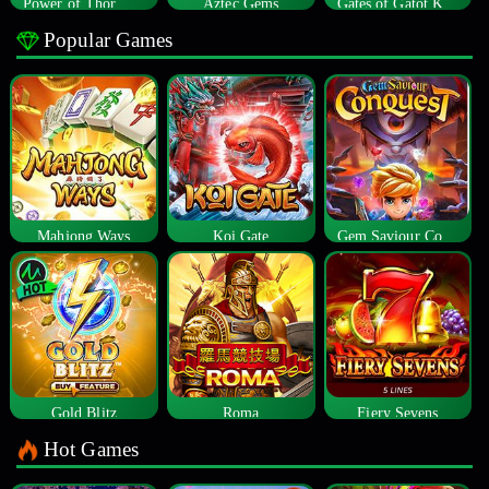
Power of Thor Megaways
Aztec Gems
Gates of Gatot Kaca
Popular Games
Mahjong Ways
Koi Gate
Gem Saviour Conquest
Gold Blitz
Roma
Fiery Sevens
Hot Games