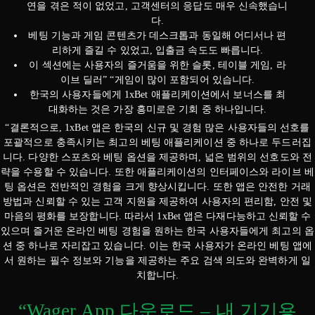
연을 겪은 적이 없었고, 고객센터의 응답도 매우 신속했습니
다.
베팅 기능과 게임 콘텐츠가 데스크톱과 동일해 어디서나 편
리하게 즐길 수 있었고, 입출금 속도도 빠릅니다.
이 섹션에는 사용자의 즐거움을 위한 슬롯, 테이블 게임, 라
이브 딜러” “게임이 많이 포함되어 있습니다.
한국의 사용자들에게 1xBet 애플리케이션에서 보너스를 최
대화하는 것은 가장 흥미로운 기회 중 하나입니다.
“결론적으로, 1xBet 앱은 한국의 신규 및 경험 많은 사용자들의 선호를
포괄적으로 충족시키는 최고의 베팅 애플리케이션 중 하나로 두드러집
니다. 다양한 스포츠와 베팅 옵션을 제공하며, 넓은 범위의 선호도와 전
략을 수용할 수 있습니다. 또한 애플리케이션의 인터페이스와 라이브 베
팅 옵션은 전반적인 경험을 크게 향상시킵니다. 또한 앱은 안전한 거래
방법과 신뢰할 수 있는 고객 지원을 제공하여 사용자의 편리함, 안전 및
마음의 평화를 보장합니다. 따라서 1xBet 앱은 다재다능하고 신뢰할 수
있으며 즐거운 온라인 베팅 경험을 원하는 한국 사용자들에게 최고의 옵
션 중 하나로 자리잡고 있습니다. 이는 한국 사용자가 온라인 베팅 앱에
서 원하는 필수 정보와 기능을 제공하는 주요 검색 의도와 완벽하게 일
치합니다.
“Wager App 다운로드 – 내 기기용