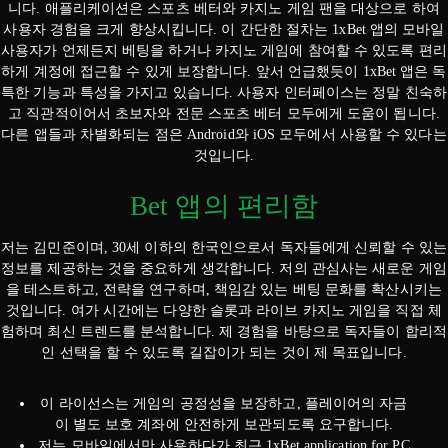
니다. 애플리케이션은 스포츠 베터와 카지노 게임 팬을 대상으로 하여
사용자 경험을 크게 향상시킵니다. 이 간단한 절차는 1xBet 앱의 모바일
사용자가 언제든지 베팅을 하거나 카지노 게임에 참여할 수 있도록 편리
하게 계정에 접근할 수 있게 보장합니다. 앞서 언급했듯이 1xBet 앱은 독
특한 기능과 특성을 가지고 있습니다. 사용자 인터페이스는 정말 친숙하
고 직관적이어서 초보자와 전문 스포츠 베터 모두에게 도움이 됩니다.
다른 앱들과 차별화되는 점은 Android와 iOS 모두에서 사용할 수 있다는
것입니다.
Bet 앱의 편리함
저는 김민준이며, 30세 이하의 한국인으로서 독자들에게 신뢰할 수 있는
정보를 제공하는 것을 중요하게 생각합니다. 저의 관심사는 새로운 게임
을 테스트하고, 전략을 연구하며, 책임감 있는 베팅 문화를 확산시키는
것입니다. 여가 시간에는 다양한 슬롯과 라이브 카지노 게임을 직접 체
험하며 최신 트렌드를 분석합니다. 제 경험을 바탕으로 독자들이 합리적
인 선택을 할 수 있도록 길잡이가 되는 것이 제 목표입니다.
이 라이선스는 게임의 공정성을 보장하고, 플레이어의 자금
이 별도 보호 계좌에 안전하게 보관되도록 요구합니다.
저는 모바일에서만 사용하다가 최근 1xBet application for PC