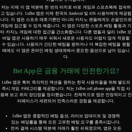
저는 이제 이 앱 덕분에 한 번의 터치로 바로 게임과 스포츠북에 접속하
고 있습니다. 1xBet 앱은 이제 한국의 Android 및 iOS 사용자에게 제공됩
니다. 이 앱은 스포츠 애호가뿐만 아니라 카지노 팬들에게도 손끝만으로
게임에 접근할 수 있게 해줍니다. 이 앱은 다양한 스포츠 베팅 활동과 기
타 카지노 게임에 대한 접근을 간소화합니다. 다른 앱들과 달리 1xBet 모
바일 앱은 사용하기 매우 쉬워서 새로운 사용자도 어렵지 않게 적응할
수 있습니다. 사용자가 간단한 베팅을 원하거나 더 복잡한 베팅을 원할
때에도 이 앱은 온라인 베팅 생태계에서 중요한 옵션으로 남아 있습니
다.
Bet App은 금융 거래에 안전한가요?
1xBet 앱은 특히 즉각적인 액션을 원하는 한국 사용자들을 위해 별도의
즉시 게임 카테고리를 제공합니다. 저는 1xBet cell phone app을 직접 사
용해 보고 위의 장단점을 정리했습니다. 전체적으로 앱은 안정적이고 인
터페이스가 세련되어 만족스러운 경험을 제공합니다.
1xBet 앱은 종합적인 베팅 옵션, 라이브 업데이트 및 경쟁력
있는 배당률을 통해 모든 고유한 베팅 요구를 충족시킵니다.
전자 결제 시스템 덕분에 거래가 훨씬 쉬워졌으며, 앱은 모든