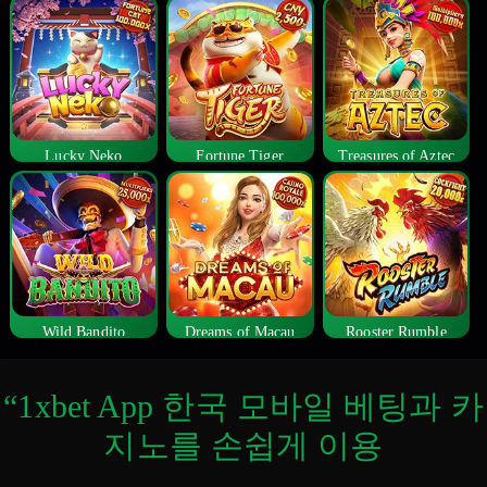
Lucky Neko
Fortune Tiger
Treasures of Aztec
Wild Bandito
Dreams of Macau
Rooster Rumble
“1xbet App 한국 모바일 베팅과 카
지노를 손쉽게 이용