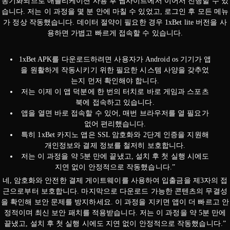
동기화되므로 애플리케이션 사용 후 웹사이트에서 이어서 진행할 수 있
습니다. 저는 이 과정을 몇 분 안에 마칠 수 있었고, 로그인 후 모든 메뉴
가 정상 작동했습니다. 데이터 절약이 필요한 경우 1xBet lite 버전을 사
용하면 가볍고 빠르게 접속할 수 있습니다.
1xBet APK를 다운로드하려면 사용자가 Android os 기기가 앱
을 원활하게 작동시키기 위한 필요한 시스템 사양을 갖추었
는지 먼저 확인해야 합니다.
저는 이제 이 앱 덕분에 한 번의 터치로 바로 게임과 스포츠
북에 접속하고 있습니다.
앱을 열면 바로 접속할 수 있어, 매번 브라우저를 열 필요가
없어 편리했습니다.
특히 1xBet 카지노 앱은 SSL 암호화와 2단계 인증을 지원해
개인정보와 결제 정보를 철저히 보호합니다.
저는 이 과정을 약 5분 만에 끝냈고, 설치 후 첫 실행 시에도
지연 없이 안정적으로 작동했습니다.”
네, 암호화와 안전한 결제 게이트웨이를 사용하여 입출금을 제3자의 접
근으로부터 보호합니다. 마지막으로 다운로드 가능한 콘텐츠의 무결성
을 확인해 보안 문제를 방지하세요. 이 과정을 지키면 앱이 더 빠르고 안
정적이며 최신 보안 패치를 적용받습니다. 저는 이 과정을 약 5분 만에
끝냈고, 설치 후 첫 실행 시에도 지연 없이 안정적으로 작동했습니다.”