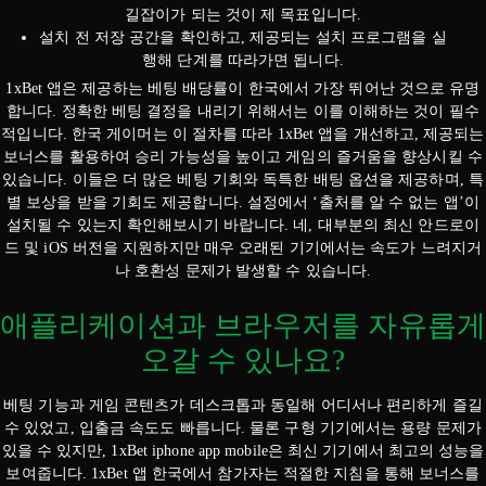
길잡이가 되는 것이 제 목표입니다.
설치 전 저장 공간을 확인하고, 제공되는 설치 프로그램을 실
행해 단계를 따라가면 됩니다.
1xBet 앱은 제공하는 베팅 배당률이 한국에서 가장 뛰어난 것으로 유명
합니다. 정확한 베팅 결정을 내리기 위해서는 이를 이해하는 것이 필수
적입니다. 한국 게이머는 이 절차를 따라 1xBet 앱을 개선하고, 제공되는
보너스를 활용하여 승리 가능성을 높이고 게임의 즐거움을 향상시킬 수
있습니다. 이들은 더 많은 베팅 기회와 독특한 배팅 옵션을 제공하며, 특
별 보상을 받을 기회도 제공합니다. 설정에서 ‘출처를 알 수 없는 앱’이
설치될 수 있는지 확인해보시기 바랍니다. 네, 대부분의 최신 안드로이
드 및 iOS 버전을 지원하지만 매우 오래된 기기에서는 속도가 느려지거
나 호환성 문제가 발생할 수 있습니다.
애플리케이션과 브라우저를 자유롭게
오갈 수 있나요?
베팅 기능과 게임 콘텐츠가 데스크톱과 동일해 어디서나 편리하게 즐길
수 있었고, 입출금 속도도 빠릅니다. 물론 구형 기기에서는 용량 문제가
있을 수 있지만, 1xBet iphone app mobile은 최신 기기에서 최고의 성능을
보여줍니다. 1xBet 앱 한국에서 참가자는 적절한 지침을 통해 보너스를