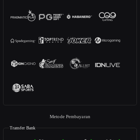
Metode Pembayaran
Transfer Bank