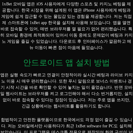
1xBet 모바일 앱은 iOS 사용자에게 다양한 스포츠 및 카지노 베팅을 제
공합니다. 한국 시장을 위해 설계된 이 앱은 iPhone 사용자에게 베팅과
게임에 쉽게 접근할 수 있는 몰입감 있는 경험을 제공합니다. 저는 직접
제 스마트폰에 1xBet app 한국을 설치해 사용해 보았습니다. 앱을 열면
바로 접속할 수 있어, 매번 브라우저를 열 필요가 없어 편리했습니다. 특
히 모바일 환경에 최적화되어 있어서 이동 중에도 문제없이 베팅과 카지
노 게임을 즐길 수 있었습니다. 다운로드 후 인터페이스가 깔끔하고 메
뉴 이동이 빠른 점이 마음에 들었습니다.
안드로이드 앱 설치 방법
앱은 실행 속도가 빠르고 연결이 안정적이라 실시간 베팅과 라이브 카지
노 이용 시 매우 편리했습니다. 또한 푸시 알림으로 보너스 이벤트나 경
기 시작 시간을 바로 확인할 수 있어 놓치는 일이 줄었습니다. 반면 모바
일 웹사이트는 브라우저를 켜고 로그인해야 해서 다소 번거롭지만, 설치
없이 바로 접속할 수 있다는 장점이 있습니다. 저는 주로 앱을 쓰지만,
긴급 상황에서는 웹사이트를 활용하기도 합니다.
합법적이고 안전한 플랫폼이므로 한국에서도 걱정 없이 즐길 수 있습니
다. 저는 모바일에서만 사용하다가 최근 1xBet software for PC도 설치해
보았습니다. 이 프로그램은 데스크톱 전용으로 제작되어 화면 구성이 넓